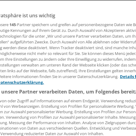
esetzgeber noch an einer Ergänzung des Strafrechts zur 
sen feilt, praktizieren die forschenden Pharmaunterneh
vatsphäre ist uns wichtig
 ihren Transparenzkodex.
nsere
145
-Partner speichern und greifen auf personenbezogene Daten wie 
utige Kennungen auf Ihrem Gerät zu. Durch Auswahl von Akzeptieren aktivi
echnologien für die unter „Wir und unsere Partner verarbeiten Daten, um I
 Leserin, lieber Leser,
ellen“ aufgeführten Zwecke. Durch Auswahl von Alle ablehnen oder Widerruf
ng werden diese deaktiviert. Wenn Tracker deaktiviert sind, sind manche Inh
tändigen Beitrag können Sie lesen, sobald Sie sich eingelogg
öglicherweise nicht mehr so relevant für Sie. Sie können dieses Menü jeder
um Ihre Einstellungen zu ändern oder Ihre Einwilligung zu widerrufen, indem
Jetzt anmelden »
Kostenlos registriere
nstellungen verwalten am unteren Rand der Webseite klicken [oder das sc
en links auf der Webseite, falls zutreffend]. Ihre Einstellungen gelten inner
eitere Informationen finden Sie in unserer Datenschutzerklärung.
Details 
 vergessen?
Datenschutzerklärung.
es Problem beim Login?
 unsere Partner verarbeiten Daten, um Folgendes bereit
dung ist mit wenigen Klicks erledigt und kostenlos.
von oder Zugriff auf Informationen auf einem Endgerät. Verwendung reduzi
teile des kostenlosen Login:
l von Werbeanzeigen. Erstellung von Profilen für personalisierte Werbung
en zur Auswahl personalisierter Werbung. Erstellung von Profilen zur Person
r
Analysen, Hintergründe und Infografiken
en. Verwendung von Profilen zur Auswahl personalisierter Inhalte. Messung
ung. Messung der Performance von Inhalten. Analyse von Zielgruppen durch
usive
Interviews und Praxis-Tipps
inationen von Daten aus verschiedenen Quellen. Entwicklung und Verbess
iff auf alle
medizinischen Berichte und Kommentare
 Verwendung reduzierter Daten zur Auswahl von Inhalten.