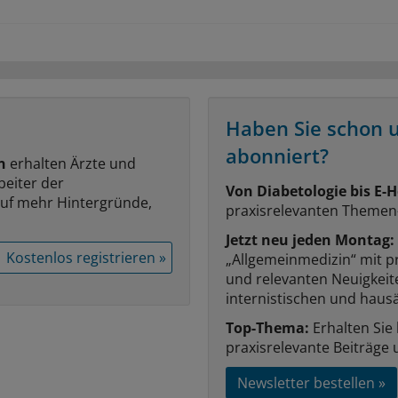
Haben Sie schon 
abonniert?
n
erhalten Ärzte und
beiter der
Von Diabetologie bis E-H
auf mehr Hintergründe,
praxisrelevanten Themen
Jetzt neu jeden Montag:
Kostenlos registrieren »
„Allgemeinmedizin“ mit p
und relevanten Neuigkei
internistischen und hausä
Top-Thema:
Erhalten Sie
praxisrelevante Beiträge 
Newsletter bestellen »