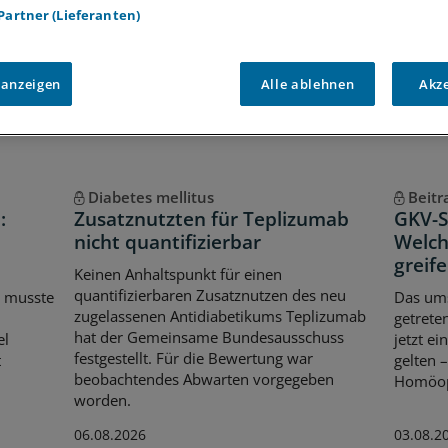
 Partner (Lieferanten)
Voraussetzungen für den Zugang
 anzeigen
Alle ablehnen
Akz
Diabetes mellitus
Beitr
:
Zusatznutzten für Teplizumab
GKV-Sp
nicht quantifizierbar
Welch
greif
Keinen Anhaltspunkt für einen
quantifizierbaren Zusatznutzen des neu
 musste
Das ums
zugelassenen Antidiabetikums Teplizumab
getrete
hat der Gemeinsame Bundesausschuss
el
jetzt e
festgestellt. Für die Bewertung war
t
gelten 
beobachtendes Abwarten vorgegeben
Homöopa
worden.
06.08.2026
03.08.2