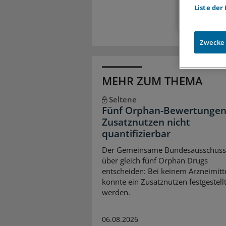
Liste der
Zwecke
MEHR ZUM THEMA
Seltene
Fünf Orphan-Bewertungen
Zusatznutzen nicht
quantifizierbar
Der Gemeinsame Bundesausschuss
über gleich fünf Orphan Drugs
entscheiden: Bei keinem Arzneimitt
konnte ein Zusatznutzen festgestell
werden.
06.08.2026