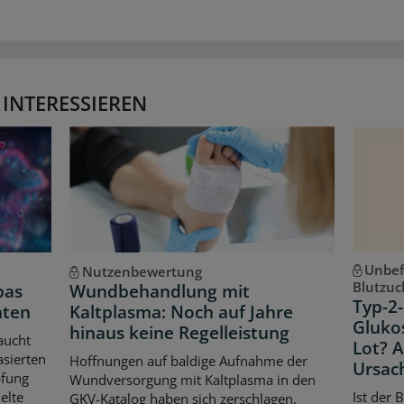
 INTERESSIEREN
Unbef
Nutzenbewertung
Blutzuc
pas
Wundbehandlung mit
Typ-2-
hten
Kaltplasma: Noch auf Jahre
Gluko
hinaus keine Regelleistung
aucht
Lot? 
asierten
Hoffnungen auf baldige Aufnahme der
Ursac
pfung
Wundversorgung mit Kaltplasma in den
elte
Ist der 
GKV-Katalog haben sich zerschlagen.