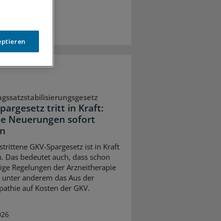
eptieren
agssatzstabilisierungsgesetz
argesetz tritt in Kraft:
e Neuerungen sofort
en
trittene GKV-Spargesetz ist in Kraft
n. Das bedeutet auch, dass schon
inige Regelungen der Arzneitherapie
– unter anderem das Aus der
thie auf Kosten der GKV.
026