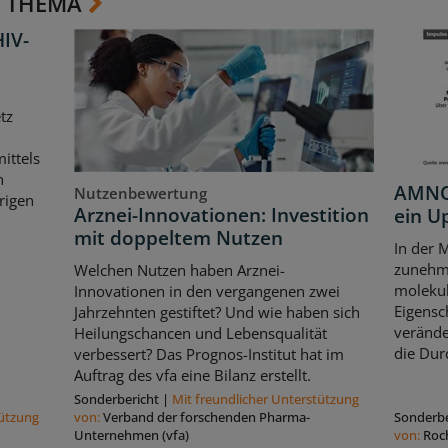
 THEMA
HIV-
tz
ittels
n
AMNOG
Nutzenbewertung
rigen
Arznei-Innovationen: Investition
ein U
mit doppeltem Nutzen
In der 
zunehme
Welchen Nutzen haben Arznei-
moleku
Innovationen in den vergangenen zwei
Eigensc
Jahrzehnten gestiftet? Und wie haben sich
verände
Heilungschancen und Lebensqualität
die Dur
verbessert? Das Prognos-Institut hat im
Auftrag des vfa eine Bilanz erstellt.
Sonderbericht
|
Mit freundlicher Unterstützung
tützung
von:
Verband der forschenden Pharma-
Sonderbe
Unternehmen (vfa)
von:
Roc