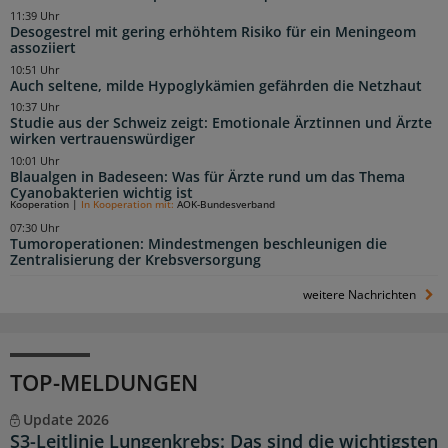
11:39 Uhr
Desogestrel mit gering erhöhtem Risiko für ein Meningeom
assoziiert
10:51 Uhr
Auch seltene, milde Hypoglykämien gefährden die Netzhaut
10:37 Uhr
Studie aus der Schweiz zeigt: Emotionale Ärztinnen und Ärzte
wirken vertrauenswürdiger
10:01 Uhr
Blaualgen in Badeseen: Was für Ärzte rund um das Thema
Cyanobakterien wichtig ist
Kooperation
|
In Kooperation mit:
AOK-Bundesverband
07:30 Uhr
Tumoroperationen: Mindestmengen beschleunigen die
Zentralisierung der Krebsversorgung
weitere Nachrichten
TOP-MELDUNGEN
Update 2026
S3-Leitlinie Lungenkrebs: Das sind die wichtigsten