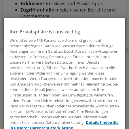
Exklusive
Interviews und Praxis-Tipps
Zugriff auf alle
medizinischen Berichte und
Kommentare
Voraussetzungen für den Zugang
Ihre Privatsphäre ist uns wichtig
Wir und unsere
145
-Partner speichern und greifen auf
personenbezogene Daten wie Browserdaten oder eindeutige
Kennungen auf Ihrem Gerät zu. Durch Auswahl von Akzeptieren
aktivieren Sie Tracking-Technologien für die unter „Wir und
unsere Partner verarbeiten Daten, um Ihnen Dienste
MEHR ZUM THEMA
bereitzustellen“ aufgeführten Zwecke. Durch Auswahl von Alle
ablehnen oder Widerruf Ihrer Einwilligung werden diese
Tarifrunde beendet
deaktiviert. Wenn Tracker deaktiviert sind, sind manche Inhalte
Zweistufig 5,4 Prozent mehr Geld für Ärztinnen
und Anzeigen möglicherweise nicht mehr so relevant für Sie. Sie
können dieses Menü jederzeit wieder aufrufen, um Ihre
und Ärzte an landeseigenen Unikliniken
Einstellungen zu ändern oder Ihre Einwilligung zu widerrufen,
Vergleichsweise geräuschlos bringen der Marburger
indem Sie auf den Link Voreinstellungen verwalten am unteren
Bund und die Tarifgemeinschaft der Länder ihre
Rand der Webseite klicken [oder das schwebende Symbol unten
links auf der Webseite, falls zutreffend]. Ihre Einstellungen
Gehaltsverhandlungen für Ärzte an Unikliniken in der 3.
gelten innerhalb unseres Website. Weitere Informationen
Sitzung zum Abschluss. Der keineswegs üppig ausfällt.
finden Sie in unserer Datenschutzerklärung.
Details finden Sie
in unserer Datenschutzerklärung.
10.06.2026