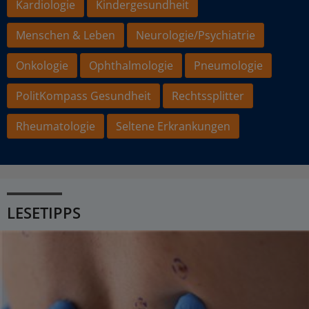
Kardiologie
Kindergesundheit
Menschen & Leben
Neurologie/Psychiatrie
Onkologie
Ophthalmologie
Pneumologie
PolitKompass Gesundheit
Rechtssplitter
Rheumatologie
Seltene Erkrankungen
LESETIPPS