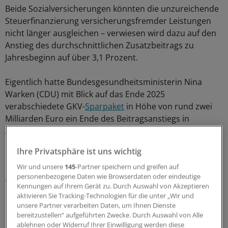
Beide Sozialversicherungen könnten die unzureichende
Steuerfinanzierung versicherungsfremder Leistungen
nicht länger ausgleichen – verwiesen wird dazu auf den
Anstieg des durchschnittlichen Zusatzbeitrags zu
Jahresbeginn auf über 3,1 Prozent.
Eigentlich hatte Bundesgesundheitsministerin Nina
Warken (CDU) mit Blick auf das Ende 2025
verabschiedete GKV-
Sparpaket
in Höhe von rund zwei
Milliarden Euro ein Ende des Beitragsanstiegs in
Aussicht gestellt.
Ihre Privatsphäre ist uns wichtig
Besserer Austausch von Gesundheitsdaten
Wir und unsere
145
-Partner speichern und greifen auf
personenbezogene Daten wie Browserdaten oder eindeutige
Allein beim Bürgergeld bedient sich der Bund jährlich in
Kennungen auf Ihrem Gerät zu. Durch Auswahl von Akzeptieren
einem Umfang von 9,5 bis 10 Milliarden Euro bei der
aktivieren Sie Tracking-Technologien für die unter „Wir und
GKV, geht aus
Berechnungen des IGES-Instituts
hervor.
unsere Partner verarbeiten Daten, um Ihnen Dienste
Die Pflegekassen wiederum mussten 2024 rund 4,2
bereitzustellen“ aufgeführten Zwecke. Durch Auswahl von Alle
ablehnen oder Widerruf Ihrer Einwilligung werden diese
Milliarden Euro für Rentenversicherungsbeiträge