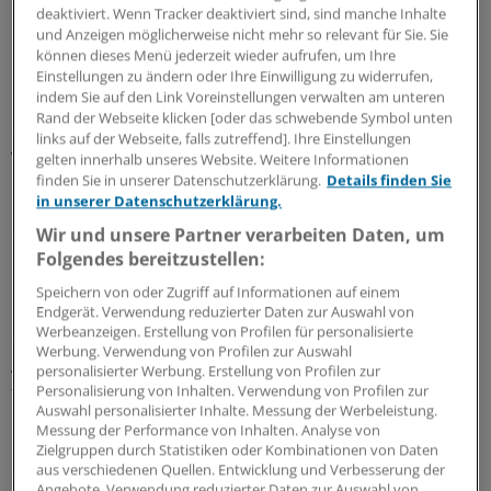
deaktiviert. Wenn Tracker deaktiviert sind, sind manche Inhalte
pflegender Angehöriger aufwenden.
und Anzeigen möglicherweise nicht mehr so relevant für Sie. Sie
können dieses Menü jederzeit wieder aufrufen, um Ihre
Die Kassenärztliche Bundesvereinigung begrüßte am
Einstellungen zu ändern oder Ihre Einwilligung zu widerrufen,
indem Sie auf den Link Voreinstellungen verwalten am unteren
Freitag die Position des Bundesrats. „Die Deckungslücke
Rand der Webseite klicken [oder das schwebende Symbol unten
durch fehlende Bundesmittel bei den
links auf der Webseite, falls zutreffend]. Ihre Einstellungen
versicherungsfremden Leistungen umfasst bis zu 45
gelten innerhalb unseres Website. Weitere Informationen
Milliarden Euro“, heißt es in einer Stellungnahme des
finden Sie in unserer Datenschutzerklärung.
Details finden Sie
in unserer Datenschutzerklärung.
KBV-Vorstands. Würden diese Mittel aus Steuern
erbracht, „hätten wir in der GKV keine so grundlegenden
Wir und unsere Partner verarbeiten Daten, um
Folgendes bereitzustellen:
Finanzprobleme“.
Speichern von oder Zugriff auf Informationen auf einem
In einer weiteren
Entschließung
hat der Bundesrat an
Endgerät. Verwendung reduzierter Daten zur Auswahl von
Werbeanzeigen. Erstellung von Profilen für personalisierte
den Bund appelliert, Möglichkeiten für einen besseren
Werbung. Verwendung von Profilen zur Auswahl
Austausch von Gesundheitsdaten zu prüfen, um
personalisierter Werbung. Erstellung von Profilen zur
frühzeitiger ein Gefährdungspotenzial durch psychisch
Personalisierung von Inhalten. Verwendung von Profilen zur
Auswahl personalisierter Inhalte. Messung der Werbeleistung.
kranke Menschen erkennen zu können. Nötig sei ein
Messung der Performance von Inhalten. Analyse von
besserer Informationsaustausch zwischen staatlichen
Zielgruppen durch Statistiken oder Kombinationen von Daten
Stellen, um die Bevölkerung schützen zu können.
aus verschiedenen Quellen. Entwicklung und Verbesserung der
Angebote. Verwendung reduzierter Daten zur Auswahl von