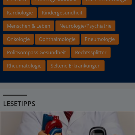
Kardiologie
Kindergesundheit
Menschen & Leben
Neurologie/Psychiatrie
Onkologie
Ophthalmologie
Pneumologie
PolitKompass Gesundheit
Rechtssplitter
Rheumatologie
Seltene Erkrankungen
LESETIPPS