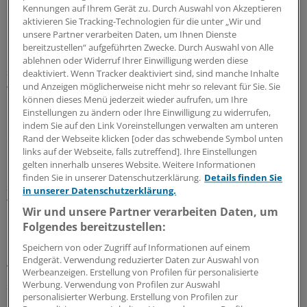
Kennungen auf Ihrem Gerät zu. Durch Auswahl von Akzeptieren
aktivieren Sie Tracking-Technologien für die unter „Wir und
unsere Partner verarbeiten Daten, um Ihnen Dienste
bereitzustellen“ aufgeführten Zwecke. Durch Auswahl von Alle
Höheres Honorar für Ärzte ist nur möglich, wenn
ablehnen oder Widerruf Ihrer Einwilligung werden diese
sofortige Einsparungen an anderer Stelle nachgewiesen
deaktiviert. Wenn Tracker deaktiviert sind, sind manche Inhalte
und Anzeigen möglicherweise nicht mehr so relevant für Sie. Sie
werden. Das ist in der Realität kaum möglich.
können dieses Menü jederzeit wieder aufrufen, um Ihre
Einstellungen zu ändern oder Ihre Einwilligung zu widerrufen,
In diesem Punkt deutete sich beim Medi-Kongress am
indem Sie auf den Link Voreinstellungen verwalten am unteren
Sonntag in Stuttgart Veränderungsbereitschaft bei
Rand der Webseite klicken [oder das schwebende Symbol unten
links auf der Webseite, falls zutreffend]. Ihre Einstellungen
Parlamentariern an. Sowohl Michael Hennrich von der
gelten innerhalb unseres Website. Weitere Informationen
CDU wie auch Biggi Bender von Bündnis 90/Die Grünen
finden Sie in unserer Datenschutzerklärung.
Details finden Sie
schlugen vor, die engen Anforderungen an die
in unserer Datenschutzerklärung.
Wirtschaftlichkeit von Paragraf 73b-Verträgen fallen zu
Wir und unsere Partner verarbeiten Daten, um
lassen.
Folgendes bereitzustellen:
Speichern von oder Zugriff auf Informationen auf einem
Bender will dafür die Verpflichtung des
Endgerät. Verwendung reduzierter Daten zur Auswahl von
Vertragsabschlusses mit dem Hausärzteverband
Werbeanzeigen. Erstellung von Profilen für personalisierte
streichen, Hennrich will dies für die Kassen zu einer
Werbung. Verwendung von Profilen zur Auswahl
personalisierter Werbung. Erstellung von Profilen zur
komplett freiwilligen Option machen.