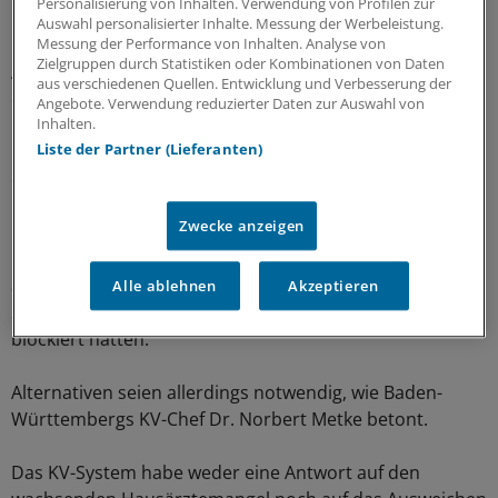
Personalisierung von Inhalten. Verwendung von Profilen zur
Auswahl personalisierter Inhalte. Messung der Werbeleistung.
Franz Knieps, viele Jahr unter Ulla Schmidt (SPD)
Messung der Performance von Inhalten. Analyse von
Zielgruppen durch Statistiken oder Kombinationen von Daten
Abteilungsleiter im Bundesgesundheitsministerium, hält
aus verschiedenen Quellen. Entwicklung und Verbesserung der
dies für ein "Danaer-Geschenk" und wird darin vom
Angebote. Verwendung reduzierter Daten zur Auswahl von
baden-württembergischen AOK-Chef Dr. Christopher
Inhalten.
Liste der Partner (Lieferanten)
Hermann bestätigt: "Dann ist wieder der Schlafwagen
der Schnellste im System."
Zwecke anzeigen
Der Zwang zum Abschluss von Hausarzt-Verträgen sei
nur deshalb vom Gesetzgeber geschaffen worden, weil
außer der AOK Baden-Württemberg alle
Alle ablehnen
Akzeptieren
Systembeteiligten den Abschluss alternativer Verträge
blockiert hätten.
Alternativen seien allerdings notwendig, wie Baden-
Württembergs KV-Chef Dr. Norbert Metke betont.
Das KV-System habe weder eine Antwort auf den