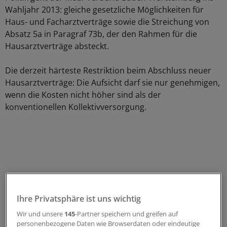
Wahljahr 2013: gleiche gesetzliche Möglichkeiten für
Haus- und Facharztverträge sowie die Streichung von
Absatz 5a in Paragraf 73b, der den Rahmen für die
Hausarztverträge absteckt.
Die derzeit härteste Restriktion beim Abschluss neuer
Hausarztverträge: Die Aufsicht darf sie nur genehmigen,
wenn die Kosten nicht höher sind als der
konventionellen Kollektivversorgung.
Ihre Privatsphäre ist uns wichtig
Wir und unsere
145
-Partner speichern und greifen auf
personenbezogene Daten wie Browserdaten oder eindeutige