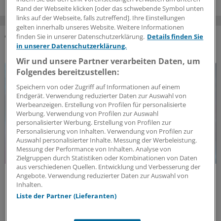
Rand der Webseite klicken [oder das schwebende Symbol unten
links auf der Webseite, falls zutreffend]. Ihre Einstellungen
gelten innerhalb unseres Website. Weitere Informationen
finden Sie in unserer Datenschutzerklärung.
Details finden Sie
in unserer Datenschutzerklärung.
DAS KÖNNTE SIE AUCH INTERESSIEREN
Wir und unsere Partner verarbeiten Daten, um
Folgendes bereitzustellen:
Speichern von oder Zugriff auf Informationen auf einem
Endgerät. Verwendung reduzierter Daten zur Auswahl von
Werbeanzeigen. Erstellung von Profilen für personalisierte
Werbung. Verwendung von Profilen zur Auswahl
personalisierter Werbung. Erstellung von Profilen zur
Personalisierung von Inhalten. Verwendung von Profilen zur
Auswahl personalisierter Inhalte. Messung der Werbeleistung.
Messung der Performance von Inhalten. Analyse von
Zielgruppen durch Statistiken oder Kombinationen von Daten
aus verschiedenen Quellen. Entwicklung und Verbesserung der
Politische Perspektive
Angebote. Verwendung reduzierter Daten zur Auswahl von
Nationale Politik an Europas Gesundheitszielen
Inhalten.
ausrichten
Liste der Partner (Lieferanten)
Europas Gesundheitssicherheit braucht verlässlichen