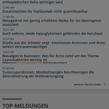
orthopädischen Reha wichtiger wird
13:06 Uhr
Zusatznutzten für Teplizumab nicht quantifizierbar
11:39 Uhr
Desogestrel mit gering erhöhtem Risiko für ein Meningeom
assoziiert
10:51 Uhr
Auch seltene, milde Hypoglykämien gefährden die Netzhaut
10:37 Uhr
Studie aus der Schweiz zeigt: Emotionale Ärztinnen und Ärzte
wirken vertrauenswürdiger
10:01 Uhr
Blaualgen in Badeseen: Was für Ärzte rund um das Thema
Cyanobakterien wichtig ist
Kooperation
|
In Kooperation mit:
AOK-Bundesverband
07:30 Uhr
Tumoroperationen: Mindestmengen beschleunigen die
Zentralisierung der Krebsversorgung
weitere Nachrichten
TOP-MELDUNGEN