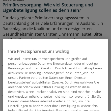
Primärversorgung: Wie viel Steuerung und
Eigenbeteiligung sollen es denn sein?
Für das geplante Primärversorgungssystem in
Deutschland gibt es viele Erfahrungen im Ausland. Ein
Ratschlag an die Koalition und den designierten
Gesundheitsminister Carsten Linnemann lautet: Bitte
viel Zeit für die Umsetzung mitbringen!
28.07.2026
Ihre Privatsphäre ist uns wichtig
Wir und unsere
145
-Partner speichern und greifen auf
personenbezogene Daten wie Browserdaten oder eindeutige
Lipidmanagement
Kennungen auf Ihrem Gerät zu. Durch Auswahl von Akzeptieren
LDL-Cholesterin: Neue US-Leitlinie führt wieder
aktivieren Sie Tracking-Technologien für die unter „Wir und
Zielwerte ein
unsere Partner verarbeiten Daten, um Ihnen Dienste
bereitzustellen“ aufgeführten Zwecke. Durch Auswahl von Alle
Die aktualisierte US-Leitlinie zur Dyslipidämie gleicht sich
ablehnen oder Widerruf Ihrer Einwilligung werden diese
stark der europäischen Leitlinie an: Die LDL-Cholesterin-
deaktiviert. Wenn Tracker deaktiviert sind, sind manche Inhalte
Zielwerte stehen wieder im Fokus.
und Anzeigen möglicherweise nicht mehr so relevant für Sie. Sie
können dieses Menü jederzeit wieder aufrufen, um Ihre
21.07.2026
Einstellungen zu ändern oder Ihre Einwilligung zu widerrufen,
indem Sie auf den Link Voreinstellungen verwalten am unteren