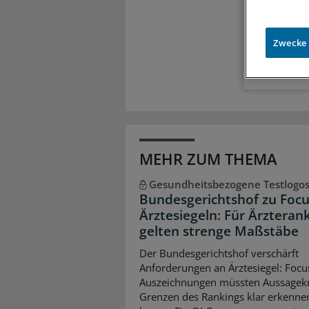
Meh
Exkl
Zugr
Zwecke
MEHR ZUM THEMA
Gesundheitsbezogene Testlogo
Bundesgerichtshof zu Focu
Ärztesiegeln: Für Ärzteran
gelten strenge Maßstäbe
Der Bundesgerichtshof verschärft
Anforderungen an Ärztesiegel: Focu
Auszeichnungen müssten Aussagekr
Grenzen des Rankings klar erkenne