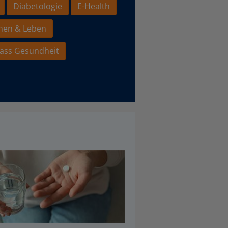
Diabetologie
E-Health
hen & Leben
ass Gesundheit