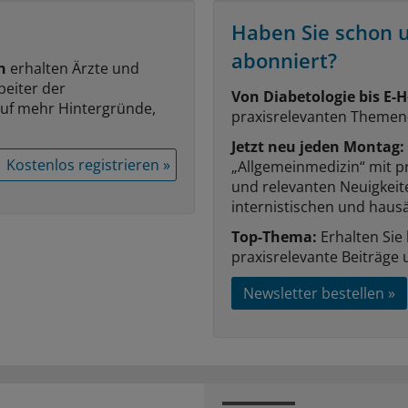
Haben Sie schon 
abonniert?
n
erhalten Ärzte und
beiter der
Von Diabetologie bis E-H
auf mehr Hintergründe,
praxisrelevanten Themen
Jetzt neu jeden Montag:
Kostenlos registrieren »
„Allgemeinmedizin“ mit p
und relevanten Neuigkei
internistischen und hausä
Top-Thema:
Erhalten Sie
praxisrelevante Beiträge 
Newsletter bestellen »