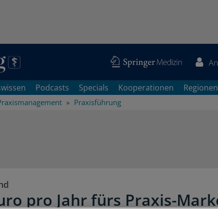
An
swissen
Podcasts
Specials
Kooperationen
Regionen
Praxismanagement
Praxisführung
nd
uro pro Jahr fürs Praxis-Mark
g ist für Ärzte kein Tabuth