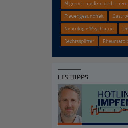
Allgemeinmedizin und Innere
Frauengesundheit
Gastro
Neurologie/Psychiatrie
On
Rechtssplitter
Rheumatol
LESETIPPS