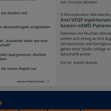
Von Christian Beneker
 bei Kindern mit
Neovaskuläre altersbedi
Anti-VEGF-Injektione
kosten nAMD-Patiente
n Abstandsregeln eingehalten
Patienten mit feuchter alter
sollten sich streng an ihre A
l: „Krankheit wirkt wie eine
Versäumnisse und Verzögerun
schaft“
gehen einer Studie zufolge mi
Sehschärfe einher.
 GKV-Spargesetzes: Klarheit
eben
Von Dr. Robert Bublak
 die neuen Regeln zur
weitere Nachrichten