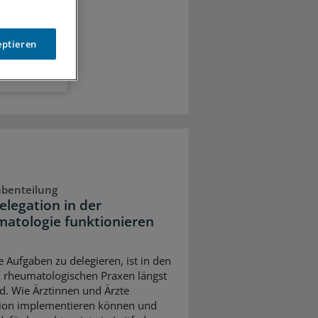
eptieren
abenteilung
elegation in der
atologie funktionieren
e Aufgaben zu delegieren, ist in den
 rheumatologischen Praxen längst
d. Wie Ärztinnen und Ärzte
ion implementieren können und