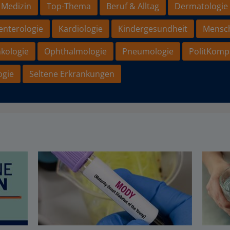
 Medizin
Top-Thema
Beruf & Alltag
Dermatologie
enterologie
Kardiologie
Kindergesundheit
Mensc
kologie
Ophthalmologie
Pneumologie
PolitKomp
ogie
Seltene Erkrankungen