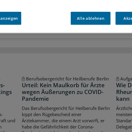
r
Analysen, Hintergründe und Infografiken
usive
Interviews und Praxis-Tipps
iff auf alle
medizinischen Berichte und Kommentare
 anzeigen
Alle ablehnen
Akz
Voraussetzungen für den Zugang
s
Berufsobergericht für Heilberufe Berlin
Aufg
s-
Urteil: Kein Maulkorb für Ärzte
Wie D
kings
wegen Äußerungen zu COVID-
Rheum
Pandemie
kann
Das Berufsobergericht für Heilberufe Berlin
Ärztlich
s-
kippt den Rügebescheid einer
meisten
aft und
Ärztekammer, die einem Arzt vorwirft, er
Standar
n
habe die Gefährlichkeit der Corona-
Delegat