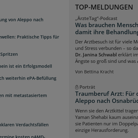
TOP-MELDUNGEN
„ÄrzteTag“-Podcast
dung von Aleppo nach
Was brauchen Mensch
damit ihre Behandlung
wellen: Praktische Tipps für
Der Arztbesuch ist für viele
und Stress verbunden – so das
 Spritzen
Dr. Janina Schwabl
erklärt i
Ängste so groß sind und was 
ein ist ein Erfolgsmodell
Von Bettina Kracht
sch weiterhin ePA-Befüllung
Porträt
Traumberuf Arzt: Für 
uen mit metastasiertem
Aleppo nach Osnabrü
Wenn sie den Arztkittel trage
Yaman Shehabi kaum auseina
sie Patienten nur im Doppelpa
unklaren Verdachtsfällen
einzige Herausforderung.
Termine kosten nAMD-