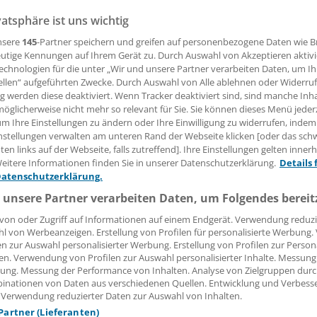
vatsphäre ist uns wichtig
nsere
145
-Partner speichern und greifen auf personenbezogene Daten wie 
utige Kennungen auf Ihrem Gerät zu. Durch Auswahl von Akzeptieren aktivi
ser Begriff war noch vor wenigen Jahren unter Ärzten verpö
echnologien für die unter „Wir und unsere Partner verarbeiten Daten, um I
ndelt sich: Heute zeigen sich viele Ärzte aufgeschlossen fü
ellen“ aufgeführten Zwecke. Durch Auswahl von Alle ablehnen oder Widerruf
ng werden diese deaktiviert. Wenn Tracker deaktiviert sind, sind manche Inh
öglicherweise nicht mehr so relevant für Sie. Sie können dieses Menü jeder
um Ihre Einstellungen zu ändern oder Ihre Einwilligung zu widerrufen, indem
nstellungen verwalten am unteren Rand der Webseite klicken [oder das sc
 Leserin, lieber Leser,
en links auf der Webseite, falls zutreffend]. Ihre Einstellungen gelten inner
eitere Informationen finden Sie in unserer Datenschutzerklärung.
Details 
tändigen Beitrag können Sie lesen, sobald Sie sich eingelogg
Datenschutzerklärung.
 unsere Partner verarbeiten Daten, um Folgendes bereit
Jetzt anmelden »
Kostenlos registriere
von oder Zugriff auf Informationen auf einem Endgerät. Verwendung reduzi
l von Werbeanzeigen. Erstellung von Profilen für personalisierte Werbung
 vergessen?
en zur Auswahl personalisierter Werbung. Erstellung von Profilen zur Person
es Problem beim Login?
en. Verwendung von Profilen zur Auswahl personalisierter Inhalte. Messung
ung. Messung der Performance von Inhalten. Analyse von Zielgruppen durch
dung ist mit wenigen Klicks erledigt und kostenlos.
inationen von Daten aus verschiedenen Quellen. Entwicklung und Verbess
 Verwendung reduzierter Daten zur Auswahl von Inhalten.
teile des kostenlosen Login:
 Partner (Lieferanten)