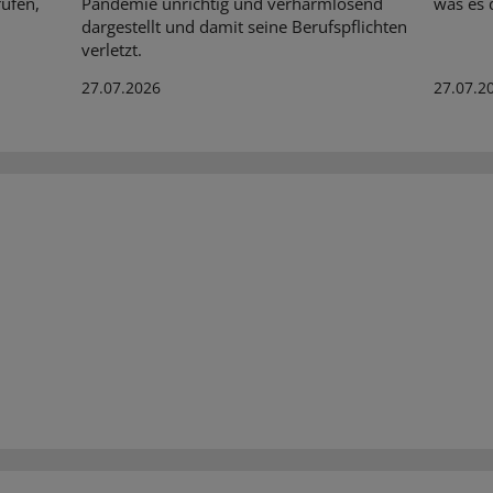
üfen,
Pandemie unrichtig und verharmlosend
was es d
dargestellt und damit seine Berufspflichten
verletzt.
27.07.2026
27.07.2