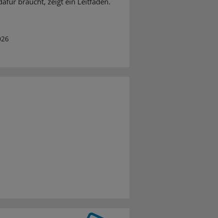
afür braucht, zeigt ein Leitfaden.
026