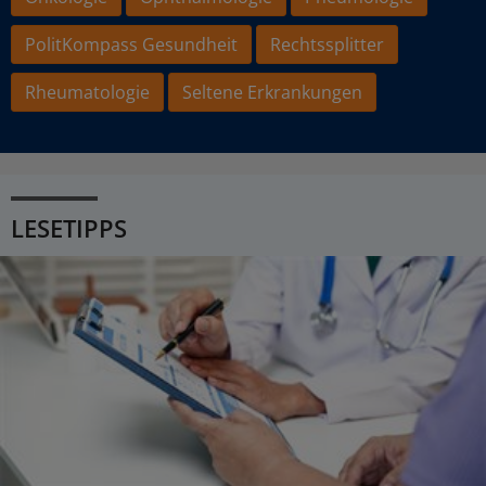
PolitKompass Gesundheit
Rechtssplitter
Rheumatologie
Seltene Erkrankungen
LESETIPPS