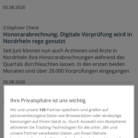
05.08.2026
Digitaler Check
Honorarabrechnung: Digitale Vorprüfung wird in
Nordrhein rege genutzt
Seit Juni können nun auch Ärztinnen und Ärzte in
Nordrhein ihre Honorarabrechnungen während des
Quartals durchleuchten lassen. In den ersten beiden
Monaten sind über 20.000 Vorprüfungen eingegangen.
05.08.2026
Ihre Privatsphäre ist uns wichtig
Umfassendes Update
UV-GOÄ: Wie Sie von den neuen Zuschlägen und
Wir und unsere
145
-Partner speichern und greifen auf
höheren Sätzen profitieren
personenbezogene Daten wie Browserdaten oder eindeutige
Kennungen auf Ihrem Gerät zu. Durch Auswahl von Akzeptieren
Die Gebührenordnung für Ärzte in der gesetzlichen
aktivieren Sie Tracking-Technologien für die unter „Wir und
Unfallversicherung (UV-GOÄ) wurde weitreichend
unsere Partner verarbeiten Daten, um Ihnen Dienste