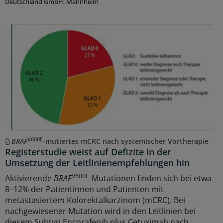
Deutschland GmbH, Mannheim
V600E
BRAF
-mutiertes mCRC nach systemischer Vortherapie
Registerstudie weist auf Defizite in der
Umsetzung der Leitlinienempfehlungen hin
V600E
Aktivierende
BRAF
-Mutationen finden sich bei etwa
8–12% der Patientinnen und Patienten mit
metastasiertem Kolorektalkarzinom (mCRC). Bei
nachgewiesener Mutation wird in den Leitlinien bei
diesem Subtyp Encorafenib plus Cetuximab nach