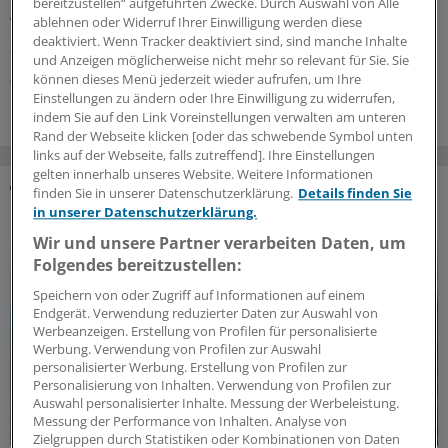
überarbeitet. Neben einem höheren Honorar gibt es für
bereitzustellen“ aufgeführten Zwecke. Durch Auswahl von Alle
ablehnen oder Widerruf Ihrer Einwilligung werden diese
Vertragsärzte auch Vereinfachungen und neue
deaktiviert. Wenn Tracker deaktiviert sind, sind manche Inhalte
Zuschläge. Ein Überblick.
und Anzeigen möglicherweise nicht mehr so relevant für Sie. Sie
können dieses Menü jederzeit wieder aufrufen, um Ihre
02.08.2026
Einstellungen zu ändern oder Ihre Einwilligung zu widerrufen,
indem Sie auf den Link Voreinstellungen verwalten am unteren
Rand der Webseite klicken [oder das schwebende Symbol unten
links auf der Webseite, falls zutreffend]. Ihre Einstellungen
gelten innerhalb unseres Website. Weitere Informationen
finden Sie in unserer Datenschutzerklärung.
Details finden Sie
DAS KÖNNTE SIE AUCH INTERESSIEREN
in unserer Datenschutzerklärung.
Wir und unsere Partner verarbeiten Daten, um
Folgendes bereitzustellen:
Speichern von oder Zugriff auf Informationen auf einem
Endgerät. Verwendung reduzierter Daten zur Auswahl von
Werbeanzeigen. Erstellung von Profilen für personalisierte
Werbung. Verwendung von Profilen zur Auswahl
personalisierter Werbung. Erstellung von Profilen zur
Personalisierung von Inhalten. Verwendung von Profilen zur
Auswahl personalisierter Inhalte. Messung der Werbeleistung.
Messung der Performance von Inhalten. Analyse von
Zielgruppen durch Statistiken oder Kombinationen von Daten