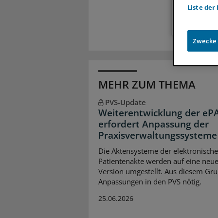
Liste der
Zwecke
MEHR ZUM THEMA
PVS-Update
Weiterentwicklung der eP
erfordert Anpassung der
Praxisverwaltungssysteme
Die Aktensysteme der elektronisch
Patientenakte werden auf eine neu
Version umgestellt. Aus diesem Gru
Anpassungen in den PVS nötig.
25.06.2026