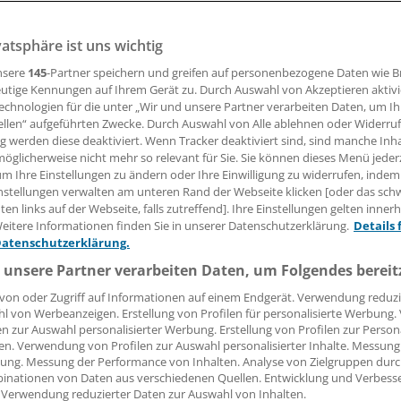
vatsphäre ist uns wichtig
 für die Lieferengpässe der Industrie bei der TI nicht zur 
n, so der ärztliche Beirat Telematik in NRW.
nsere
145
-Partner speichern und greifen auf personenbezogene Daten wie 
utige Kennungen auf Ihrem Gerät zu. Durch Auswahl von Akzeptieren aktivi
echnologien für die unter „Wir und unsere Partner verarbeiten Daten, um I
ellen“ aufgeführten Zwecke. Durch Auswahl von Alle ablehnen oder Widerruf
 Leserin, lieber Leser,
ng werden diese deaktiviert. Wenn Tracker deaktiviert sind, sind manche Inh
öglicherweise nicht mehr so relevant für Sie. Sie können dieses Menü jeder
tändigen Beitrag können Sie lesen, sobald Sie sich eingelogg
um Ihre Einstellungen zu ändern oder Ihre Einwilligung zu widerrufen, indem
nstellungen verwalten am unteren Rand der Webseite klicken [oder das sc
Jetzt anmelden »
Kostenlos registriere
en links auf der Webseite, falls zutreffend]. Ihre Einstellungen gelten inner
eitere Informationen finden Sie in unserer Datenschutzerklärung.
Details 
 vergessen?
Datenschutzerklärung.
es Problem beim Login?
 unsere Partner verarbeiten Daten, um Folgendes bereit
dung ist mit wenigen Klicks erledigt und kostenlos.
von oder Zugriff auf Informationen auf einem Endgerät. Verwendung reduzi
l von Werbeanzeigen. Erstellung von Profilen für personalisierte Werbung
teile des kostenlosen Login:
en zur Auswahl personalisierter Werbung. Erstellung von Profilen zur Person
en. Verwendung von Profilen zur Auswahl personalisierter Inhalte. Messung
r
Analysen, Hintergründe und Infografiken
ung. Messung der Performance von Inhalten. Analyse von Zielgruppen durch
usive
Interviews und Praxis-Tipps
inationen von Daten aus verschiedenen Quellen. Entwicklung und Verbess
 Verwendung reduzierter Daten zur Auswahl von Inhalten.
iff auf alle
medizinischen Berichte und Kommentare