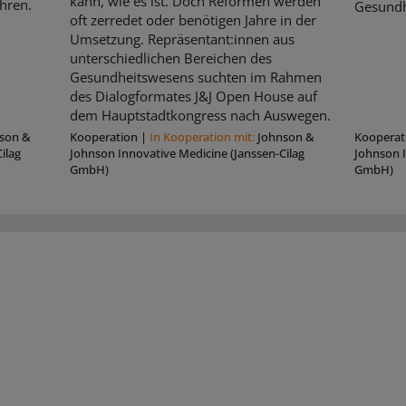
kann, wie es ist. Doch Reformen werden
hren.
Gesundh
oft zerredet oder benötigen Jahre in der
Umsetzung. Repräsentant:innen aus
unterschiedlichen Bereichen des
Gesundheitswesens suchten im Rahmen
des Dialogformates J&J Open House auf
dem Hauptstadtkongress nach Auswegen.
son &
Kooperation
|
In Kooperation mit:
Johnson &
Kooperat
ilag
Johnson Innovative Medicine (Janssen-Cilag
Johnson I
GmbH)
GmbH)