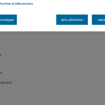
 Partner (Lieferanten)
Voraussetzungen für den Zugang
 anzeigen
Alle ablehnen
Akz
A
en
e
nd sind