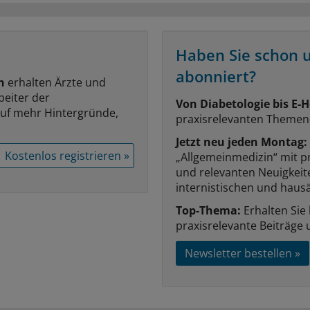
Haben Sie schon 
abonniert?
n
erhalten Ärzte und
beiter der
Von Diabetologie bis E-H
auf mehr Hintergründe,
praxisrelevanten Themen
Jetzt neu jeden Montag:
Kostenlos registrieren »
„Allgemeinmedizin“ mit p
und relevanten Neuigkei
internistischen und hausä
Top-Thema:
Erhalten Sie
praxisrelevante Beiträge 
Newsletter bestellen »