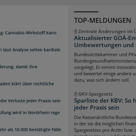
TOP-MELDUNGEN
Zentrale Änderungen im Ü
g: Cannabis-Wirkstoff kann
Aktualisierter GOÄ-En
Umbewertungen und 
laut Analyse selten kardiale
Bundesärztekammer und PK
Bundesgesundheitsministeri
erung, damit ihre
vorgelegt. Er nimmt innovati
und bewertet einige andere u
dazu, was sich ändern soll.
faden klärt über rechtliche
GKV-Spargesetz
Sparliste der KBV: So
die Verluste jeder Praxis sein
jeder Praxis sein
üfung wird in Nordrhein rege
Die Kassenärztliche Bundesver
in der sie die möglichen fina
hr als 10.000 bestätigte Fälle
Spargesetzes pro Ärztin bzw. A