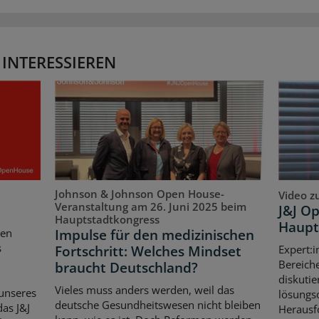
 INTERESSIEREN
Johnson & Johnson Open House-
Video z
Veranstaltung am 26. Juni 2025 beim
J&J O
Hauptstadtkongress
Haupt
Impulse für den medizinischen
ten
s
Fortschritt: Welches Mindset
Expert:i
Bereich
braucht Deutschland?
diskutie
Vieles muss anders werden, weil das
unseres
lösungso
deutsche Gesundheitswesen nicht bleiben
as J&J
Herausf