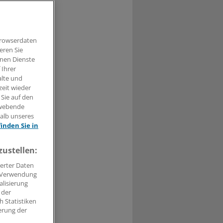
Verantwortung
Browserdaten
eren Sie
hnen Dienste
 Ihrer
alte und
zeit wieder
t haben.
 Sie auf den
hwebende
n »
halb unseres
finden Sie in
zustellen:
erter Daten
. Verwendung
alisierung
 der
 Statistiken
erung der