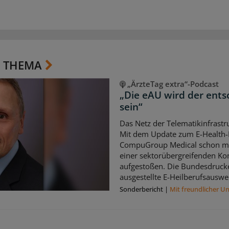
 THEMA
„ÄrzteTag extra“-Podcast
„Die eAU wird der ents
sein“
Das Netz der Telematikinfrast
Mit dem Update zum E-Health-K
CompuGroup Medical schon me
einer sektorübergreifenden 
aufgestoßen. Die Bundesdruck
ausgestellte E-Heilberufsauswe
Sonderbericht
|
Mit freundlicher U