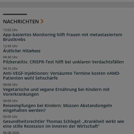
NACHRICHTEN
13:02 Uhr
App-basiertes Monitoring hilft Frauen mit metastasiertem
Brustkrebs
12:43 Uhr
Ärztlicher Hitzehass
04:30 Uhr
Pilzkeratitis: CRISPR-Test hilft bei unklaren Verdachtsfällen
04:16 Uhr
Anti-VEGF-Injektionen: Versäumte Termine kosten nAMD-
Patienten wohl Sehschärfe
04:04 Uhr
Vegetarische und vegane Ernährung bei Kindern mit
Vorerkrankungen
04:00 Uhr
Reiseimpfungen bei Kindern: Müssen Abstandsregeln
eingehalten werden?
03:05 Uhr
Gesundheitsrechtler Thomas Schlegel: „Krankheit wirkt wie
eine stille Rezession im Inneren der Wirtschaft“
06.08.2026