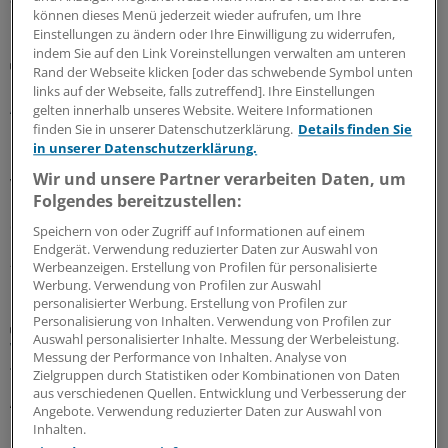
können dieses Menü jederzeit wieder aufrufen, um Ihre
Einstellungen zu ändern oder Ihre Einwilligung zu widerrufen,
indem Sie auf den Link Voreinstellungen verwalten am unteren
Berufsobergericht für Heilberufe Berlin
Rand der Webseite klicken [oder das schwebende Symbol unten
Urteil: Kein Maulkorb für Ärzte wegen
links auf der Webseite, falls zutreffend]. Ihre Einstellungen
Äußerungen zu COVID-Pandemie
gelten innerhalb unseres Website. Weitere Informationen
finden Sie in unserer Datenschutzerklärung.
Details finden Sie
Das Berufsobergericht für Heilberufe Berlin kippt den
in unserer Datenschutzerklärung.
Rügebescheid einer Ärztekammer, die einem Arzt
Wir und unsere Partner verarbeiten Daten, um
vorwirft, er habe die Gefährlichkeit der Corona-
Folgendes bereitzustellen:
Pandemie unrichtig und verharmlosend dargestellt und
damit seine Berufspflichten verletzt.
Speichern von oder Zugriff auf Informationen auf einem
Endgerät. Verwendung reduzierter Daten zur Auswahl von
27.07.2026
Werbeanzeigen. Erstellung von Profilen für personalisierte
Werbung. Verwendung von Profilen zur Auswahl
personalisierter Werbung. Erstellung von Profilen zur
Personalisierung von Inhalten. Verwendung von Profilen zur
Aufgabenteilung
Auswahl personalisierter Inhalte. Messung der Werbeleistung.
Wie Delegation in der Rheumatologie
Messung der Performance von Inhalten. Analyse von
funktionieren kann
Zielgruppen durch Statistiken oder Kombinationen von Daten
aus verschiedenen Quellen. Entwicklung und Verbesserung der
Ärztliche Aufgaben zu delegieren, ist in den meisten
Angebote. Verwendung reduzierter Daten zur Auswahl von
rheumatologischen Praxen längst Standard. Wie
Inhalten.
Ärztinnen und Ärzte Delegation implementieren können