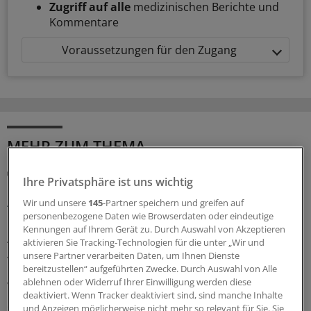
Zugriff auf alle
medizinischen Berichte und
Kommentare
Voraussetzungen für den Zugang
MEHR ZUM THEMA
Gesundheitsbezogene Testlogos
Ihre Privatsphäre ist uns wichtig
Bundesgerichtshof zu Focus-Ärztesiegeln: Für
Ärzterankings gelten strenge Maßstäbe
Wir und unsere
145
-Partner speichern und greifen auf
personenbezogene Daten wie Browserdaten oder eindeutige
Der Bundesgerichtshof verschärft Anforderungen an
Kennungen auf Ihrem Gerät zu. Durch Auswahl von Akzeptieren
Ärztesiegel: Focus-Auszeichnungen müssten
aktivieren Sie Tracking-Technologien für die unter „Wir und
Aussagekraft und Grenzen des Rankings klar erkennen
unsere Partner verarbeiten Daten, um Ihnen Dienste
lassen. Ein OLG muss nun erneut prüfen, ob Irreführung
bereitzustellen“ aufgeführten Zwecke. Durch Auswahl von Alle
ablehnen oder Widerruf Ihrer Einwilligung werden diese
vorliegt.
deaktiviert. Wenn Tracker deaktiviert sind, sind manche Inhalte
und Anzeigen möglicherweise nicht mehr so relevant für Sie. Sie
30.07.2026