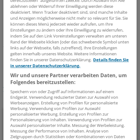
und Geld, sagt Jens Dommel, General Manager Business
bereitzustellen“ aufgeführten Zwecke. Durch Auswahl von Alle
ablehnen oder Widerruf Ihrer Einwilligung werden diese
Unit Life bei CGM.
deaktiviert. Wenn Tracker deaktiviert sind, sind manche Inhalte
und Anzeigen möglicherweise nicht mehr so relevant für Sie. Sie
",Meine Gesundheit‘ wird auf jeden Fall auch die
können dieses Menü jederzeit wieder aufrufen, um Ihre
papierbasierten Verfahren der Rechnungserfassung
Einstellungen zu ändern oder Ihre Einwilligung zu widerrufen,
indem Sie auf den Link Voreinstellungen verwalten am unteren
unterstützen, um hier eine ganzheitliche Lösungsbreite
Rand der Webseite klicken [oder das schwebende Symbol unten
zu bieten."
(iss)
links auf der Webseite, falls zutreffend]. Ihre Einstellungen
gelten innerhalb unseres Website. Weitere Informationen
finden Sie in unserer Datenschutzerklärung.
Details finden Sie
0
in unserer Datenschutzerklärung.
Wir und unsere Partner verarbeiten Daten, um
Schlagworte:
Folgendes bereitzustellen:
Versicherungen
Digitalisierung und IT
Praxis-EDV
Speichern von oder Zugriff auf Informationen auf einem
Endgerät. Verwendung reduzierter Daten zur Auswahl von
Ihr Newsletter zum Thema
Werbeanzeigen. Erstellung von Profilen für personalisierte
Werbung. Verwendung von Profilen zur Auswahl
Beruf & Alltag
personalisierter Werbung. Erstellung von Profilen zur
Personalisierung von Inhalten. Verwendung von Profilen zur
Auswahl personalisierter Inhalte. Messung der Werbeleistung.
Die Sonntagslektüre: Lesen Sie Wissenswertes und
Messung der Performance von Inhalten. Analyse von
Nützliches für Ihre tägliche Arbeit, lassen Sie sich von
Zielgruppen durch Statistiken oder Kombinationen von Daten