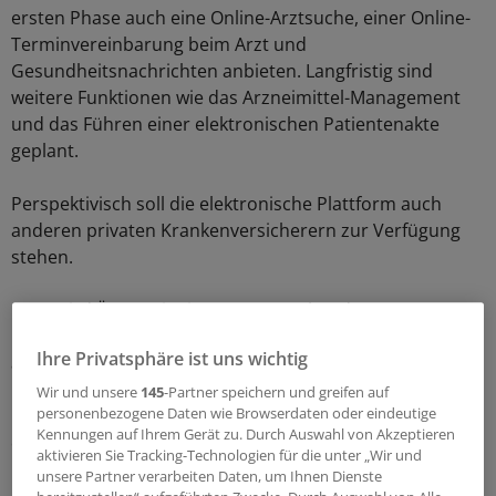
ersten Phase auch eine Online-Arztsuche, einer Online-
Terminvereinbarung beim Arzt und
Gesundheitsnachrichten anbieten. Langfristig sind
weitere Funktionen wie das Arzneimittel-Management
und das Führen einer elektronischen Patientenakte
geplant.
Perspektivisch soll die elektronische Plattform auch
anderen privaten Krankenversicherern zur Verfügung
stehen.
CGM wird Ärzte mit einem entsprechenden
Privatpatientenanteil gezielt auf das neue Angebot
Ihre Privatsphäre ist uns wichtig
ansprechen. Ärzte, die mit einer Praxissoftware des
Unternehmens arbeiten, müssen für die Nutzung des
Wir und unsere
145
-Partner speichern und greifen auf
personenbezogene Daten wie Browserdaten oder eindeutige
Portals keine weiteren technischen Voraussetzungen
Kennungen auf Ihrem Gerät zu. Durch Auswahl von Akzeptieren
erfüllen. Die digitale Vernetzung vereinfache die
aktivieren Sie Tracking-Technologien für die unter „Wir und
Prozesse und spare Ärzten und Versicherten künftig Zeit
unsere Partner verarbeiten Daten, um Ihnen Dienste