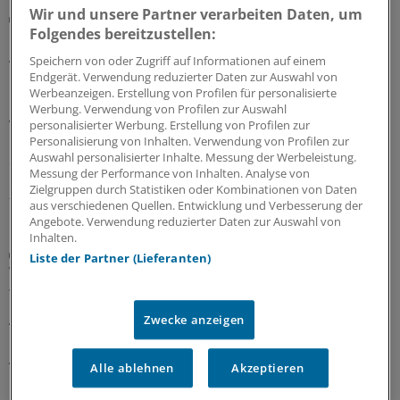
Wir und unsere Partner verarbeiten Daten, um
Berufsobergericht für Heilberufe Berlin
Folgendes bereitzustellen:
Urteil: Kein Maulkorb für Ärzte wegen
Äußerungen zu COVID-Pandemie
Speichern von oder Zugriff auf Informationen auf einem
Endgerät. Verwendung reduzierter Daten zur Auswahl von
Das Berufsobergericht für Heilberufe Berlin kippt den
Werbeanzeigen. Erstellung von Profilen für personalisierte
Rügebescheid einer Ärztekammer, die einem Arzt
Werbung. Verwendung von Profilen zur Auswahl
vorwirft, er habe die Gefährlichkeit der Corona-
personalisierter Werbung. Erstellung von Profilen zur
Personalisierung von Inhalten. Verwendung von Profilen zur
Pandemie unrichtig und verharmlosend dargestellt und
Auswahl personalisierter Inhalte. Messung der Werbeleistung.
damit seine Berufspflichten verletzt.
Messung der Performance von Inhalten. Analyse von
Zielgruppen durch Statistiken oder Kombinationen von Daten
27.07.2026
aus verschiedenen Quellen. Entwicklung und Verbesserung der
Angebote. Verwendung reduzierter Daten zur Auswahl von
Inhalten.
Aufgabenteilung
Liste der Partner (Lieferanten)
Wie Delegation in der Rheumatologie
funktionieren kann
Ärztliche Aufgaben zu delegieren, ist in den meisten
Zwecke anzeigen
rheumatologischen Praxen längst Standard. Wie
Ärztinnen und Ärzte Delegation implementieren können
Alle ablehnen
Akzeptieren
und was es dafür braucht, zeigt ein Leitfaden.