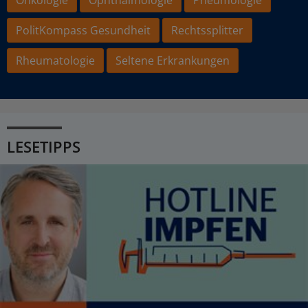
PolitKompass Gesundheit
Rechtssplitter
Rheumatologie
Seltene Erkrankungen
LESETIPPS