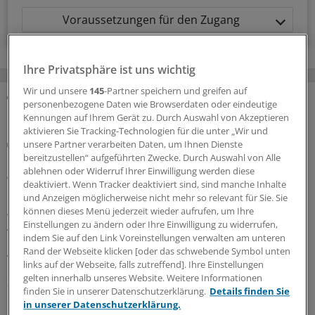
Voraussetzungen für den Zugang
Ihre Privatsphäre ist uns wichtig
Wir und unsere
145
-Partner speichern und greifen auf
personenbezogene Daten wie Browserdaten oder eindeutige
MEHR ZUM THEMA
Kennungen auf Ihrem Gerät zu. Durch Auswahl von Akzeptieren
aktivieren Sie Tracking-Technologien für die unter „Wir und
Gesundheitsbezogene Testlogos
unsere Partner verarbeiten Daten, um Ihnen Dienste
Bundesgerichtshof zu Focus-Ärztesiegeln: Für
bereitzustellen“ aufgeführten Zwecke. Durch Auswahl von Alle
ablehnen oder Widerruf Ihrer Einwilligung werden diese
Ärzterankings gelten strenge Maßstäbe
deaktiviert. Wenn Tracker deaktiviert sind, sind manche Inhalte
Der Bundesgerichtshof verschärft Anforderungen an
und Anzeigen möglicherweise nicht mehr so relevant für Sie. Sie
Ärztesiegel: Focus-Auszeichnungen müssten
können dieses Menü jederzeit wieder aufrufen, um Ihre
Einstellungen zu ändern oder Ihre Einwilligung zu widerrufen,
Aussagekraft und Grenzen des Rankings klar erkennen
indem Sie auf den Link Voreinstellungen verwalten am unteren
lassen. Ein OLG muss nun erneut prüfen, ob Irreführung
Rand der Webseite klicken [oder das schwebende Symbol unten
vorliegt.
links auf der Webseite, falls zutreffend]. Ihre Einstellungen
gelten innerhalb unseres Website. Weitere Informationen
30.07.2026
finden Sie in unserer Datenschutzerklärung.
Details finden Sie
in unserer Datenschutzerklärung.