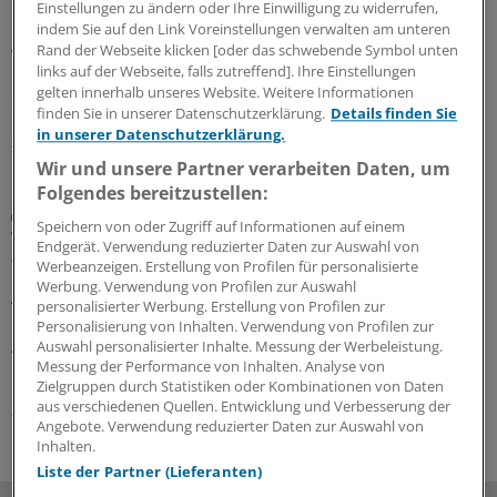
Das Berufsobergericht für Heilberufe Berlin kippt den
Einstellungen zu ändern oder Ihre Einwilligung zu widerrufen,
Rügebescheid einer Ärztekammer, die einem Arzt
indem Sie auf den Link Voreinstellungen verwalten am unteren
Rand der Webseite klicken [oder das schwebende Symbol unten
vorwirft, er habe die Gefährlichkeit der Corona-
links auf der Webseite, falls zutreffend]. Ihre Einstellungen
Pandemie unrichtig und verharmlosend dargestellt und
gelten innerhalb unseres Website. Weitere Informationen
damit seine Berufspflichten verletzt.
finden Sie in unserer Datenschutzerklärung.
Details finden Sie
in unserer Datenschutzerklärung.
27.07.2026
Wir und unsere Partner verarbeiten Daten, um
Folgendes bereitzustellen:
Aufgabenteilung
Speichern von oder Zugriff auf Informationen auf einem
Wie Delegation in der Rheumatologie
Endgerät. Verwendung reduzierter Daten zur Auswahl von
funktionieren kann
Werbeanzeigen. Erstellung von Profilen für personalisierte
Werbung. Verwendung von Profilen zur Auswahl
Ärztliche Aufgaben zu delegieren, ist in den meisten
personalisierter Werbung. Erstellung von Profilen zur
rheumatologischen Praxen längst Standard. Wie
Personalisierung von Inhalten. Verwendung von Profilen zur
Ärztinnen und Ärzte Delegation implementieren können
Auswahl personalisierter Inhalte. Messung der Werbeleistung.
Messung der Performance von Inhalten. Analyse von
und was es dafür braucht, zeigt ein Leitfaden.
Zielgruppen durch Statistiken oder Kombinationen von Daten
aus verschiedenen Quellen. Entwicklung und Verbesserung der
27.07.2026
Angebote. Verwendung reduzierter Daten zur Auswahl von
Inhalten.
Liste der Partner (Lieferanten)