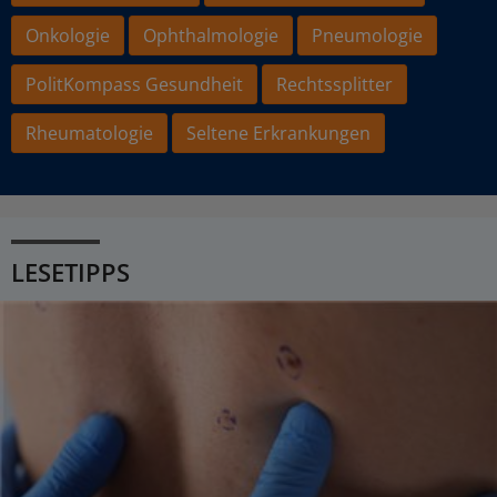
Onkologie
Ophthalmologie
Pneumologie
PolitKompass Gesundheit
Rechtssplitter
Rheumatologie
Seltene Erkrankungen
LESETIPPS