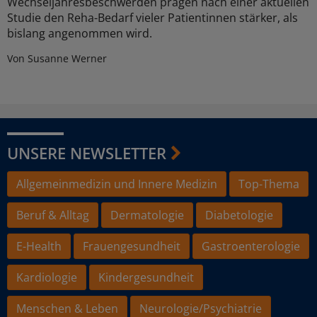
Wechseljahresbeschwerden prägen nach einer aktuellen
Studie den Reha-Bedarf vieler Patientinnen stärker, als
bislang angenommen wird.
Von Susanne Werner
UNSERE NEWSLETTER
Allgemeinmedizin und Innere Medizin
Top-Thema
Beruf & Alltag
Dermatologie
Diabetologie
E-Health
Frauengesundheit
Gastroenterologie
Kardiologie
Kindergesundheit
Menschen & Leben
Neurologie/Psychiatrie