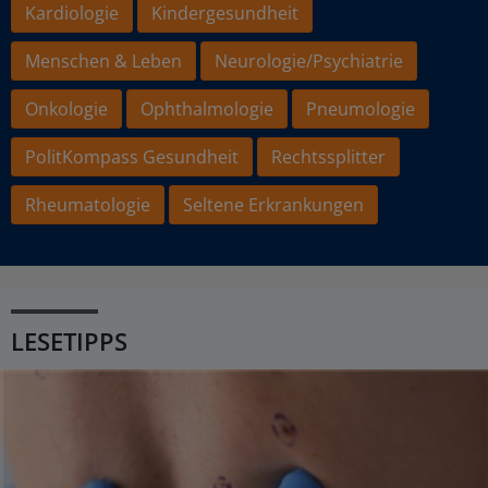
Kardiologie
Kindergesundheit
Menschen & Leben
Neurologie/Psychiatrie
Onkologie
Ophthalmologie
Pneumologie
PolitKompass Gesundheit
Rechtssplitter
Rheumatologie
Seltene Erkrankungen
LESETIPPS