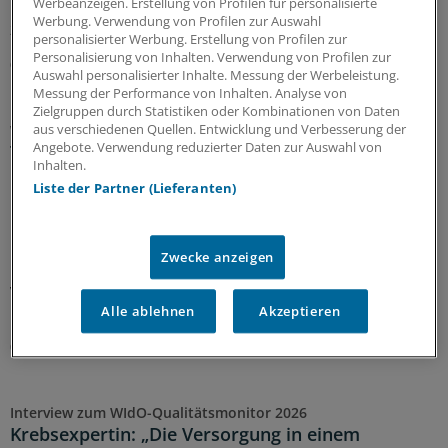
Werbeanzeigen. Erstellung von Profilen für personalisierte
Kollegen muss sie nun 1.000 Euro Schmerzensgeld
Werbung. Verwendung von Profilen zur Auswahl
zahlen.
personalisierter Werbung. Erstellung von Profilen zur
Personalisierung von Inhalten. Verwendung von Profilen zur
06.08.2026
Auswahl personalisierter Inhalte. Messung der Werbeleistung.
Messung der Performance von Inhalten. Analyse von
Zielgruppen durch Statistiken oder Kombinationen von Daten
aus verschiedenen Quellen. Entwicklung und Verbesserung der
WIdO-Qualitätsmonitor 2026
Angebote. Verwendung reduzierter Daten zur Auswahl von
Tumoroperationen: Mindestmengen
Inhalten.
beschleunigen die Zentralisierung der
Liste der Partner (Lieferanten)
Krebsversorgung
Der WIdO-Qualitätsmonitor 2026 weist für mehrere
komplexe Tumoroperationen steigende Fallzahlen je
Zwecke anzeigen
Krankenhaus aus. Damit konzentriert sich die
Versorgung auf weniger Kliniken.
Alle ablehnen
Akzeptieren
Kooperation
|
In Kooperation mit:
AOK-Bundesverband
06.08.2026
Interview zum WIdO-Qualitätsmonitor 2026
Krebsexpertin: „Die Versorgung in einem