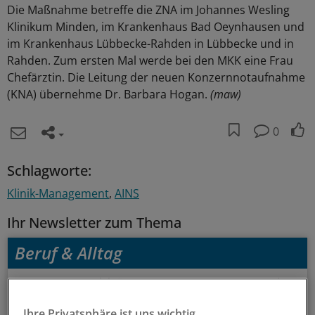
Die Maßnahme betreffe die ZNA im Johannes Wesling
Klinikum Minden, im Krankenhaus Bad Oeynhausen und
im Krankenhaus Lübbecke-Rahden in Lübbecke und in
Rahden. Zum ersten Mal werde bei den MKK eine Frau
Chefärztin. Die Leitung der neuen Konzernnotaufnahme
(KNA) übernehme Dr. Barbara Hogan.
(maw)
0
Schlagworte:
Klinik-Management
AINS
Ihr Newsletter zum Thema
Beruf & Alltag
Die Sonntagslektüre: Lesen Sie Wissenswertes und
Nützliches für Ihre tägliche Arbeit, lassen Sie sich von
Ihre Privatsphäre ist uns wichtig