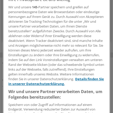
Kolleginnen und Kollegen inspirieren - und seien Sie immer
einen Schritt voraus.
Wir und unsere
145
-Partner speichern und greifen auf
personenbezogene Daten wie Browserdaten oder eindeutige
Kennungen auf Ihrem Gerät zu. Durch Auswahl von Akzeptieren
wöchentlich (Sonntag)
aktivieren Sie Tracking-Technologien für die unter „Wir und
unsere Partner verarbeiten Daten, um Ihnen Dienste
bereitzustellen“ aufgeführten Zwecke. Durch Auswahl von Alle
Zum Abonnieren bitte anmelden
ablehnen oder Widerruf Ihrer Einwilligung werden diese
deaktiviert. Wenn Tracker deaktiviert sind, sind manche Inhalte
und Anzeigen möglicherweise nicht mehr so relevant für Sie. Sie
können dieses Menü jederzeit wieder aufrufen, um Ihre
Einstellungen zu ändern oder Ihre Einwilligung zu widerrufen,
indem Sie auf den Link Voreinstellungen verwalten am unteren
Rand der Webseite klicken [oder das schwebende Symbol unten
MEHR ZUM THEMA
links auf der Webseite, falls zutreffend]. Ihre Einstellungen
gelten innerhalb unseres Website. Weitere Informationen
finden Sie in unserer Datenschutzerklärung.
Details finden Sie
Stationsärztin muss Entschädigung zahlen
in unserer Datenschutzerklärung.
Aktuelles Urteil: Gesundheitsdaten der Kollegen
sollten in Chats tabu sein
Wir und unsere Partner verarbeiten Daten, um
Folgendes bereitzustellen:
Schon wieder krank, schon wieder Vertretung. Unter
Nutzung von Gesundheitsdaten machte eine
Speichern von oder Zugriff auf Informationen auf einem
Stationsärztin ihrem Ärger per WhatsApp Luft. Dem
Endgerät. Verwendung reduzierter Daten zur Auswahl von