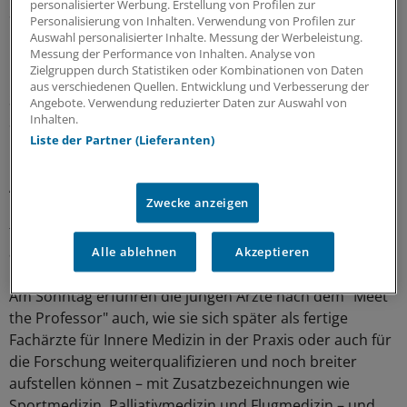
personalisierter Werbung. Erstellung von Profilen zur
Sie wolle beim Kongress "die Fühler ausstrecken", sagte
Personalisierung von Inhalten. Verwendung von Profilen zur
beispielsweise Svea Sieverding, Medizinstudentin an der
Auswahl personalisierter Inhalte. Messung der Werbeleistung.
Messung der Performance von Inhalten. Analyse von
Universität Heidelberg. Die Vorträge beim "Forum Junge
Zielgruppen durch Statistiken oder Kombinationen von Daten
Internisten" seien so gestaltet, dass sie auch als
aus verschiedenen Quellen. Entwicklung und Verbesserung der
Studentin vor dem Physikum etwas davon habe, lobt
Angebote. Verwendung reduzierter Daten zur Auswahl von
Inhalten.
Sieverding.
Liste der Partner (Lieferanten)
Das "tolle Format" lobte auch Sven Sudhoff,
Assistenzarzt an der Notaufnahme in einer Klinik in
Zwecke anzeigen
Fürth. Die Veranstaltungen der Reihe waren daher
teilweise auch mit mehr als 100 Teilnehmern im Saal 6
auch sehr stark besucht.
Alle ablehnen
Akzeptieren
Am Sonntag erfuhren die jungen Ärzte nach dem "Meet
the Professor" auch, wie sie sich später als fertige
Fachärzte für Innere Medizin in der Praxis oder auch für
die Forschung weiterqualifizieren und noch breiter
aufstellen können – mit Zusatzbezeichnungen wie
Sportmedizin, Palliativmedizin und Flugmedizin – und