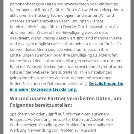
Es sei aber oft auch Zufall, wie sich der Lebensweg
personenbezogene Daten wie Browserdaten oder eindeutige
entwickelt – und "Sie brauchen auch jemanden, der
Kennungen auf Ihrem Gerät zu. Durch Auswahl von Akzeptieren
aktivieren Sie Tracking-Technologien für die unter „Wir und
etwas für Sie tut und zu dem Sie hingehen können."
unsere Partner verarbeiten Daten, um Ihnen Dienste
bereitzustellen“ aufgeführten Zwecke. Durch Auswahl von Alle
Am Ende gelte immer noch: "Mitleid kriegen Sie
ablehnen oder Widerruf Ihrer Einwilligung werden diese
geschenkt, Erfolg müssen Sie sich verdienen." Manches
deaktiviert. Wenn Tracker deaktiviert sind, sind manche Inhalte
und Anzeigen möglicherweise nicht mehr so relevant für Sie. Sie
müsse man tatsächlich in der Freizeit machen, auch
können dieses Menü jederzeit wieder aufrufen, um Ihre
wenn das auf Kosten der Freunde gehe.
Einstellungen zu ändern oder Ihre Einwilligung zu widerrufen,
indem Sie auf den Link Voreinstellungen verwalten am unteren
Rand der Webseite klicken [oder das schwebende Symbol unten
"Viele bleiben da nicht übrig", sagte Heppner. Wenn
links auf der Webseite, falls zutreffend]. Ihre Einstellungen
dann irgendwann nicht mehr viel fehlt zur Habilitation,
gelten innerhalb unseres Website. Weitere Informationen
"dann durchziehen", empfahl Heppner.
finden Sie in unserer Datenschutzerklärung.
Details finden Sie
in unserer Datenschutzerklärung.
Unter den Zuhörern saßen angehende und junge
Wir und unsere Partner verarbeiten Daten, um
Mediziner aller Ausbildungsstufen, vom Studenten in
Folgendes bereitzustellen:
der Vorklinik bis zum Assistenzarzt.
Speichern von oder Zugriff auf Informationen auf einem
Endgerät. Verwendung reduzierter Daten zur Auswahl von
Die Fühler ausstrecken
Werbeanzeigen. Erstellung von Profilen für personalisierte
Werbung. Verwendung von Profilen zur Auswahl