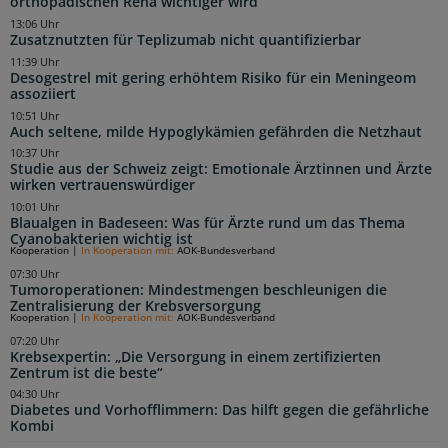
orthopädischen Reha wichtiger wird
13:06 Uhr
Zusatznutzten für Teplizumab nicht quantifizierbar
11:39 Uhr
Desogestrel mit gering erhöhtem Risiko für ein Meningeom
assoziiert
10:51 Uhr
Auch seltene, milde Hypoglykämien gefährden die Netzhaut
10:37 Uhr
Studie aus der Schweiz zeigt: Emotionale Ärztinnen und Ärzte
wirken vertrauenswürdiger
10:01 Uhr
Blaualgen in Badeseen: Was für Ärzte rund um das Thema
Cyanobakterien wichtig ist
Kooperation
|
In Kooperation mit:
AOK-Bundesverband
07:30 Uhr
Tumoroperationen: Mindestmengen beschleunigen die
Zentralisierung der Krebsversorgung
Kooperation
|
In Kooperation mit:
AOK-Bundesverband
07:20 Uhr
Krebsexpertin: „Die Versorgung in einem zertifizierten
Zentrum ist die beste“
04:30 Uhr
Diabetes und Vorhofflimmern: Das hilft gegen die gefährliche
Kombi