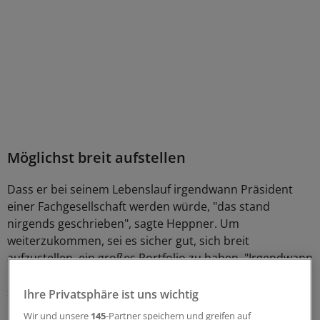
Möglichst breit aufstellen
Dass er bei seinem Lebenslauf irgendwann Präsident
einer Fachgesellschaft werden würde, "das stand
nirgends geschrieben", sagte Heppner. Um
weiterzukommen, sei es sicher gut, sich breit
aufzustellen, ein großes Portfolio zu haben. "Irgendwann
kommen dann die Leute und wollen etwas von Ihnen",
sagte Heppner.
Ihre Privatsphäre ist uns wichtig
Wir und unsere
145
-Partner speichern und greifen auf