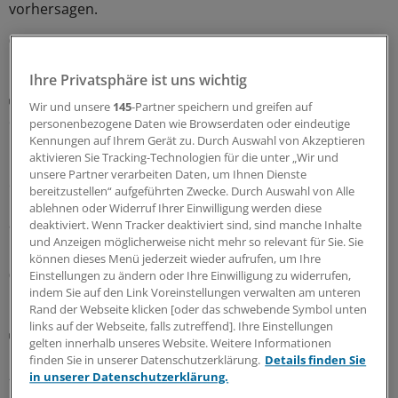
vorhersagen.
03.08.2026
Ihre Privatsphäre ist uns wichtig
Tipps von KI-Expertin
Wir und unsere
145
-Partner speichern und greifen auf
So hilft Künstliche Intelligenz den MFA im
personenbezogene Daten wie Browserdaten oder eindeutige
Praxisalltag
Kennungen auf Ihrem Gerät zu. Durch Auswahl von Akzeptieren
aktivieren Sie Tracking-Technologien für die unter „Wir und
Mit KI-Tools lassen sich verständliche Texte erstellen
unsere Partner verarbeiten Daten, um Ihnen Dienste
oder ganze Projekte planen, betont eine
bereitzustellen“ aufgeführten Zwecke. Durch Auswahl von Alle
Praxismanagerin. Und MFA können mit ein paar Klicks
ablehnen oder Widerruf Ihrer Einwilligung werden diese
aus einem langen Schriftstück einen kurzweiliger
deaktiviert. Wenn Tracker deaktiviert sind, sind manche Inhalte
Podcast zur internen Wissensweitergabe machen.
und Anzeigen möglicherweise nicht mehr so relevant für Sie. Sie
können dieses Menü jederzeit wieder aufrufen, um Ihre
02.08.2026
Einstellungen zu ändern oder Ihre Einwilligung zu widerrufen,
indem Sie auf den Link Voreinstellungen verwalten am unteren
Rand der Webseite klicken [oder das schwebende Symbol unten
links auf der Webseite, falls zutreffend]. Ihre Einstellungen
Künstliche Intelligenz
gelten innerhalb unseres Website. Weitere Informationen
Bei urologischen Problemen: Fragen Sie Chatbot
finden Sie in unserer Datenschutzerklärung.
Details finden Sie
„Urobert“
in unserer Datenschutzerklärung.