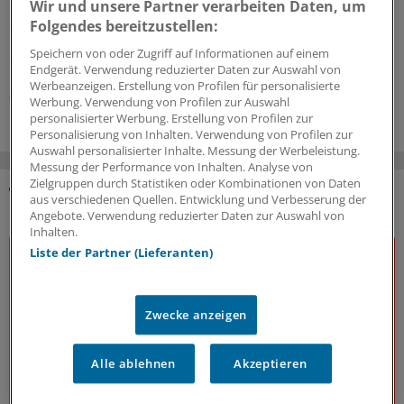
Nein, es ist nicht immer Krebs: Anders als die üblichen
Wir und unsere Partner verarbeiten Daten, um
Suchmaschinen im Internet will das Chat-Angebot der
Folgendes bereitzustellen:
Uro-GmbH Nordrhein sachlicher informieren und
Speichern von oder Zugriff auf Informationen auf einem
erstmal beruhigen statt zu verunsichern.
Endgerät. Verwendung reduzierter Daten zur Auswahl von
Werbeanzeigen. Erstellung von Profilen für personalisierte
31.07.2026
Werbung. Verwendung von Profilen zur Auswahl
personalisierter Werbung. Erstellung von Profilen zur
Personalisierung von Inhalten. Verwendung von Profilen zur
Auswahl personalisierter Inhalte. Messung der Werbeleistung.
Messung der Performance von Inhalten. Analyse von
Zielgruppen durch Statistiken oder Kombinationen von Daten
aus verschiedenen Quellen. Entwicklung und Verbesserung der
DAS KÖNNTE SIE AUCH INTERESSIEREN
Angebote. Verwendung reduzierter Daten zur Auswahl von
Inhalten.
Liste der Partner (Lieferanten)
Zwecke anzeigen
Alle ablehnen
Akzeptieren