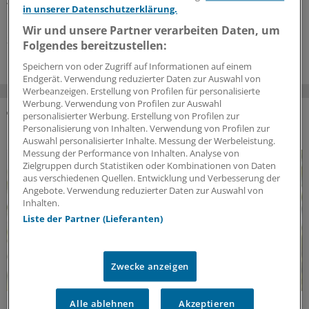
Ärztinnen und Ärzte Delegation implementieren können
in unserer Datenschutzerklärung.
und was es dafür braucht, zeigt ein Leitfaden.
Wir und unsere Partner verarbeiten Daten, um
27.07.2026
Folgendes bereitzustellen:
Speichern von oder Zugriff auf Informationen auf einem
Endgerät. Verwendung reduzierter Daten zur Auswahl von
Werbeanzeigen. Erstellung von Profilen für personalisierte
Werbung. Verwendung von Profilen zur Auswahl
personalisierter Werbung. Erstellung von Profilen zur
DAS KÖNNTE SIE AUCH INTERESSIEREN
Personalisierung von Inhalten. Verwendung von Profilen zur
Auswahl personalisierter Inhalte. Messung der Werbeleistung.
Messung der Performance von Inhalten. Analyse von
Zielgruppen durch Statistiken oder Kombinationen von Daten
aus verschiedenen Quellen. Entwicklung und Verbesserung der
Angebote. Verwendung reduzierter Daten zur Auswahl von
Inhalten.
Liste der Partner (Lieferanten)
Zwecke anzeigen
Alle ablehnen
Akzeptieren
Lebensqualität zurückgewinnen