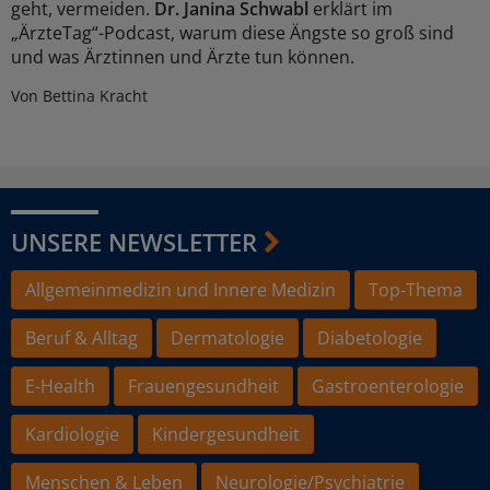
geht, vermeiden.
Dr. Janina Schwabl
erklärt im
„ÄrzteTag“-Podcast, warum diese Ängste so groß sind
und was Ärztinnen und Ärzte tun können.
Von Bettina Kracht
UNSERE NEWSLETTER
Allgemeinmedizin und Innere Medizin
Top-Thema
Beruf & Alltag
Dermatologie
Diabetologie
E-Health
Frauengesundheit
Gastroenterologie
Kardiologie
Kindergesundheit
Menschen & Leben
Neurologie/Psychiatrie