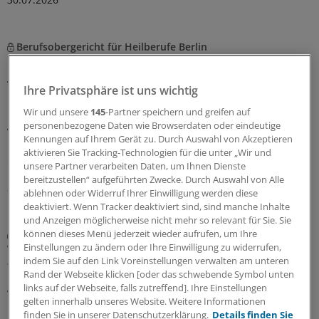
Berufsobergericht für Heilberufe Berlin
Urteil: Kein Maulkorb für Ärzte wegen
Äußerungen zu COVID-Pandemie
Ihre Privatsphäre ist uns wichtig
Das Berufsobergericht für Heilberufe Berlin kippt den
Wir und unsere
145
-Partner speichern und greifen auf
Rügebescheid einer Ärztekammer, die einem Arzt
personenbezogene Daten wie Browserdaten oder eindeutige
vorwirft, er habe die Gefährlichkeit der Corona-
Kennungen auf Ihrem Gerät zu. Durch Auswahl von Akzeptieren
Pandemie unrichtig und verharmlosend dargestellt und
aktivieren Sie Tracking-Technologien für die unter „Wir und
damit seine Berufspflichten verletzt.
unsere Partner verarbeiten Daten, um Ihnen Dienste
bereitzustellen“ aufgeführten Zwecke. Durch Auswahl von Alle
27.07.2026
ablehnen oder Widerruf Ihrer Einwilligung werden diese
deaktiviert. Wenn Tracker deaktiviert sind, sind manche Inhalte
und Anzeigen möglicherweise nicht mehr so relevant für Sie. Sie
können dieses Menü jederzeit wieder aufrufen, um Ihre
Aufgabenteilung
Einstellungen zu ändern oder Ihre Einwilligung zu widerrufen,
Wie Delegation in der Rheumatologie
indem Sie auf den Link Voreinstellungen verwalten am unteren
funktionieren kann
Rand der Webseite klicken [oder das schwebende Symbol unten
Ärztliche Aufgaben zu delegieren, ist in den meisten
links auf der Webseite, falls zutreffend]. Ihre Einstellungen
gelten innerhalb unseres Website. Weitere Informationen
rheumatologischen Praxen längst Standard. Wie
finden Sie in unserer Datenschutzerklärung.
Details finden Sie