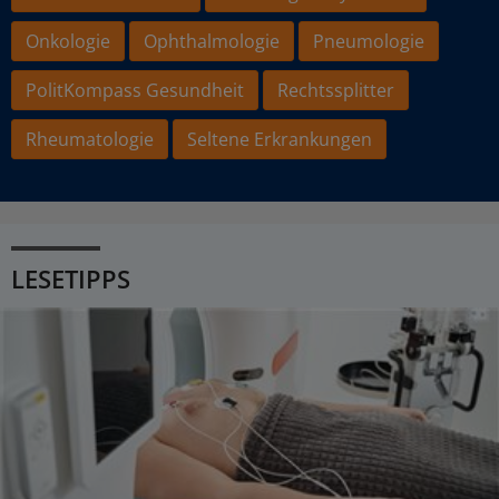
Onkologie
Ophthalmologie
Pneumologie
PolitKompass Gesundheit
Rechtssplitter
Rheumatologie
Seltene Erkrankungen
LESETIPPS