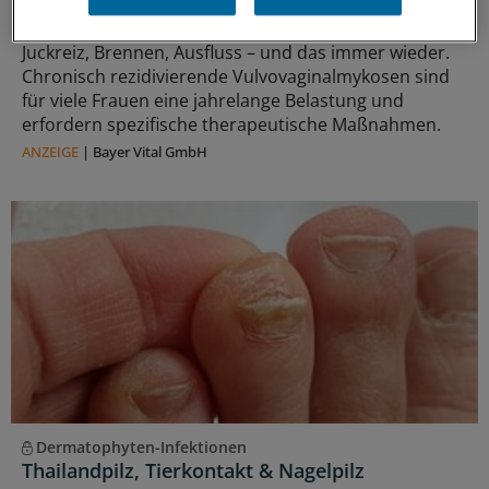
Chronisch rezidivierende Vulvovaginalmykosen
Juckreiz, Brennen, Ausfluss – und das immer wieder.
Chronisch rezidivierende Vulvovaginalmykosen sind
für viele Frauen eine jahrelange Belastung und
erfordern spezifische therapeutische Maßnahmen.
ANZEIGE
|
Bayer Vital GmbH
Dermatophyten-Infektionen
Thailandpilz, Tierkontakt & Nagelpilz