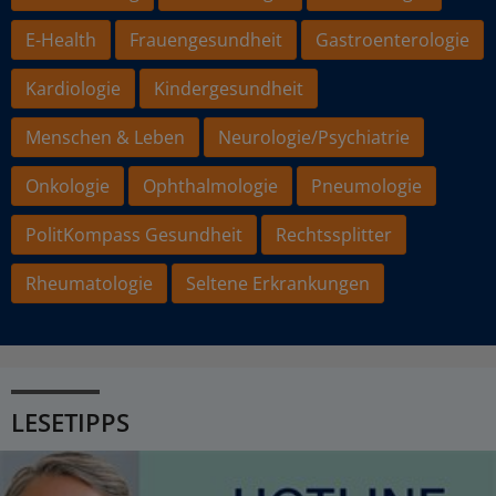
E-Health
Frauengesundheit
Gastroenterologie
Kardiologie
Kindergesundheit
Menschen & Leben
Neurologie/Psychiatrie
Onkologie
Ophthalmologie
Pneumologie
PolitKompass Gesundheit
Rechtssplitter
Rheumatologie
Seltene Erkrankungen
LESETIPPS