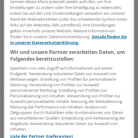
können dieses Menü jederzeit wieder aufrufen, um Ihre
Abrechnung
Einstellungen zu ändern oder Ihre Einwilligung zu widerrufen,
KV Rheinland-Pfalz rät prophylaktisch weiterhin
indem Sie auf den Link Voreinstellungen verwalten am unteren
ePA-Befüllung abzurechnen
Rand der Webseite klicken [oder das schwebende Symbol unten
links auf der Webseite, falls zutreffend]. Ihre Einstellungen
Honorar für ePA-Befüllung ist seit August Geschichte.
gelten innerhalb unseres Website. Weitere Informationen
Nicht so bei den Zahnärzten, die dürfen noch bis
finden Sie in unserer Datenschutzerklärung.
Details finden Sie
Jahresende. Das wollen KBV und KVen auch erreichen.
in unserer Datenschutzerklärung.
Doch hier gilt: Nur wer schreibt, der bleibt!
Wir und unsere Partner verarbeiten Daten, um
Folgendes bereitzustellen:
07.08.2026
Speichern von oder Zugriff auf Informationen auf einem
Endgerät. Verwendung reduzierter Daten zur Auswahl von
Werbeanzeigen. Erstellung von Profilen für personalisierte
Glosse
Werbung. Verwendung von Profilen zur Auswahl
Ärztlicher Hitzehass
personalisierter Werbung. Erstellung von Profilen zur
Personalisierung von Inhalten. Verwendung von Profilen zur
Es gibt viele Gründe, den Sommer toll zu finden – für
Auswahl personalisierter Inhalte. Messung der Werbeleistung.
Ärzte kann die warme Jahreszeit aber anstrengend sein:
Messung der Performance von Inhalten. Analyse von
Manchmal liegt es an Patienten, manchmal an Kollegen...
Zielgruppen durch Statistiken oder Kombinationen von Daten
Einblicke in nervige Jahresseiten.
aus verschiedenen Quellen. Entwicklung und Verbesserung der
Angebote. Verwendung reduzierter Daten zur Auswahl von
07.08.2026
Inhalten.
Liste der Partner (Lieferanten)