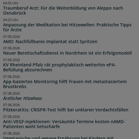
04:55 Uhr
Traumberuf Arzt: Für die Weiterbildung von Aleppo nach
Osnabrück
04:23 Uhr
Anpassung der Medikation bei Hitzewellen: Praktische Tipps
für Ärzte
07.08.2026
AMD: Nachfüllbares Implantat statt Spritzen
07.08.2026
Neuer Bereitschaftsdienst in Nordrhein ist ein Erfolgsmodell
07.08.2026
KV Rheinland-Pfalz rät prophylaktisch weiterhin ePA-
Befüllung abzurechnen
07.08.2026
App-basiertes Monitoring hilft Frauen mit metastasiertem
Brustkrebs
07.08.2026
Ärztlicher Hitzehass
07.08.2026
Pilzkeratitis: CRISPR-Test hilft bei unklaren Verdachtsfällen
07.08.2026
Anti-VEGF-Injektionen: Versäumte Termine kosten nAMD-
Patienten wohl Sehschärfe
07.08.2026
Vegetarische und vegane Ernährung bei Kindern mit