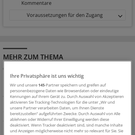
Kommentare
Voraussetzungen für den Zugang
MEHR ZUM THEMA
Notfallversorgung
Neuer Bereitschaftsdienst in Nordrhein ist ein
Ihre Privatsphäre ist uns wichtig
Erfolgsmodell
Wir und unsere
145
-Partner speichern und greifen auf
In nur zwölf Stunden waren die 6.000 Fahrdienste
personenbezogene Daten wie Browserdaten oder eindeutige
Kennungen auf Ihrem Gerät zu. Durch Auswahl von Akzeptieren
vergeben: Der neu strukturierte ärztliche
aktivieren Sie Tracking-Technologien für die unter „Wir und
Bereitschaftsdienst in Nordrhein wird gut angenommen.
unsere Partner verarbeiten Daten, um Ihnen Dienste
Zuständig sind spezielle Kooperationsmediziner.
bereitzustellen“ aufgeführten Zwecke. Durch Auswahl von Alle
ablehnen oder Widerruf Ihrer Einwilligung werden diese
07.08.2026
deaktiviert. Wenn Tracker deaktiviert sind, sind manche Inhalte
und Anzeigen möglicherweise nicht mehr so relevant für Sie. Sie