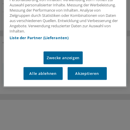
gibt ein Gegenmittel.
Auswahl personalisierter Inhalte. Messung der Werbeleistung.
Messung der Performance von Inhalten. Analyse von
01.07.2026
Zielgruppen durch Statistiken oder Kombinationen von Daten
aus verschiedenen Quellen. Entwicklung und Verbesserung der
Angebote. Verwendung reduzierter Daten zur Auswahl von
Inhalten.
Liste der Partner (Lieferanten)
KOMMENTARE
Zwecke anzeigen
Sie müssen angemeldet sein, um einen Kommentar
Alle ablehnen
Akzeptieren
verfassen zu können.