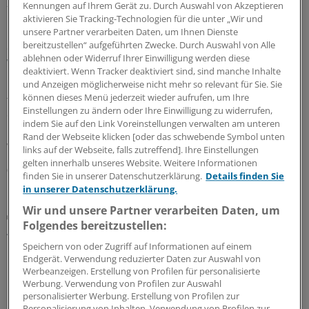
28.07.2026
Kennungen auf Ihrem Gerät zu. Durch Auswahl von Akzeptieren
aktivieren Sie Tracking-Technologien für die unter „Wir und
unsere Partner verarbeiten Daten, um Ihnen Dienste
bereitzustellen“ aufgeführten Zwecke. Durch Auswahl von Alle
Geldtipp-Podcast Pferdchen trifft Fuchs
ablehnen oder Widerruf Ihrer Einwilligung werden diese
Wie sich nachhaltige Geldanlage verändert hat
deaktiviert. Wenn Tracker deaktiviert sind, sind manche Inhalte
Durch die geopolitischen Krisen sind Investments in
und Anzeigen möglicherweise nicht mehr so relevant für Sie. Sie
können dieses Menü jederzeit wieder aufrufen, um Ihre
fossile Energien und Rüstung attraktiv geworden. In der
Einstellungen zu ändern oder Ihre Einwilligung zu widerrufen,
61. Ausgabe des Geldtipp-Podcasts diskutieren
indem Sie auf den Link Voreinstellungen verwalten am unteren
Pferdchen und Fuchs, wo Nachhaltigkeitskriterium auch
Rand der Webseite klicken [oder das schwebende Symbol unten
weiter sinnvoll und erfolgreich sind.
links auf der Webseite, falls zutreffend]. Ihre Einstellungen
gelten innerhalb unseres Website. Weitere Informationen
03.07.2026
finden Sie in unserer Datenschutzerklärung.
Details finden Sie
in unserer Datenschutzerklärung.
Wir und unsere Partner verarbeiten Daten, um
Praxiswissen Geldanlage
Folgendes bereitzustellen:
Anpassung des Portfolios: Warum weniger oft
mehr ist
Speichern von oder Zugriff auf Informationen auf einem
Endgerät. Verwendung reduzierter Daten zur Auswahl von
Hektische Aktivität an der Börse ist für die Rendite oft
Werbeanzeigen. Erstellung von Profilen für personalisierte
kontraproduktiv. Wer ständig kauft und verkauft, riskiert
Werbung. Verwendung von Profilen zur Auswahl
Fehlentscheidungen und produziert Kosten. Doch es
personalisierter Werbung. Erstellung von Profilen zur
Personalisierung von Inhalten. Verwendung von Profilen zur