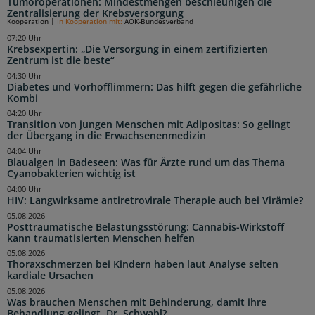
Tumoroperationen: Mindestmengen beschleunigen die
Zentralisierung der Krebsversorgung
Kooperation
|
In Kooperation mit:
AOK-Bundesverband
07:20 Uhr
Krebsexpertin: „Die Versorgung in einem zertifizierten
Zentrum ist die beste“
04:30 Uhr
Diabetes und Vorhofflimmern: Das hilft gegen die gefährliche
Kombi
04:20 Uhr
Transition von jungen Menschen mit Adipositas: So gelingt
der Übergang in die Erwachsenenmedizin
04:04 Uhr
Blaualgen in Badeseen: Was für Ärzte rund um das Thema
Cyanobakterien wichtig ist
04:00 Uhr
HIV: Langwirksame antiretrovirale Therapie auch bei Virämie?
05.08.2026
Posttraumatische Belastungsstörung: Cannabis-Wirkstoff
kann traumatisierten Menschen helfen
05.08.2026
Thoraxschmerzen bei Kindern haben laut Analyse selten
kardiale Ursachen
05.08.2026
Was brauchen Menschen mit Behinderung, damit ihre
Behandlung gelingt, Dr. Schwabl?