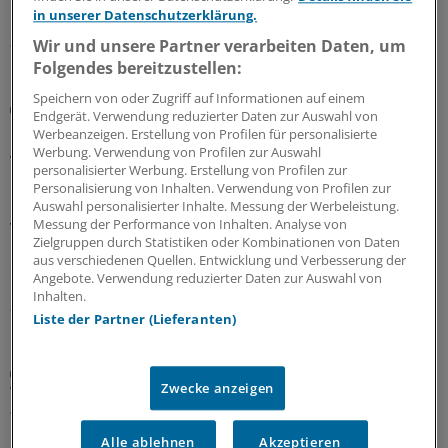
Irreführung vorliegt.
in unserer Datenschutzerklärung.
30.07.2026
Wir und unsere Partner verarbeiten Daten, um
Folgendes bereitzustellen:
Speichern von oder Zugriff auf Informationen auf einem
Berufsobergericht für Heilberufe Berlin
Endgerät. Verwendung reduzierter Daten zur Auswahl von
Urteil: Kein Maulkorb für Ärzte wegen
Werbeanzeigen. Erstellung von Profilen für personalisierte
Äußerungen zu COVID-Pandemie
Werbung. Verwendung von Profilen zur Auswahl
personalisierter Werbung. Erstellung von Profilen zur
Das Berufsobergericht für Heilberufe Berlin kippt den
Personalisierung von Inhalten. Verwendung von Profilen zur
Rügebescheid einer Ärztekammer, die einem Arzt
Auswahl personalisierter Inhalte. Messung der Werbeleistung.
vorwirft, er habe die Gefährlichkeit der Corona-
Messung der Performance von Inhalten. Analyse von
Zielgruppen durch Statistiken oder Kombinationen von Daten
Pandemie unrichtig und verharmlosend dargestellt und
aus verschiedenen Quellen. Entwicklung und Verbesserung der
damit seine Berufspflichten verletzt.
Angebote. Verwendung reduzierter Daten zur Auswahl von
Inhalten.
27.07.2026
Liste der Partner (Lieferanten)
Aufgabenteilung
Zwecke anzeigen
Wie Delegation in der Rheumatologie
funktionieren kann
Alle ablehnen
Akzeptieren
Ärztliche Aufgaben zu delegieren, ist in den meisten