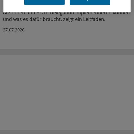
rheumatologischen Praxen längst Standard. Wie
Ärztinnen und Ärzte Delegation implementieren können
und was es dafür braucht, zeigt ein Leitfaden.
27.07.2026