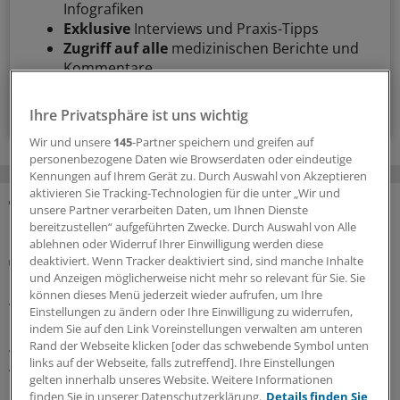
Infografiken
Exklusive
Interviews und Praxis-Tipps
Zugriff auf alle
medizinischen Berichte und
Kommentare
Voraussetzungen für den Zugang
Ihre Privatsphäre ist uns wichtig
Wir und unsere
145
-Partner speichern und greifen auf
personenbezogene Daten wie Browserdaten oder eindeutige
Kennungen auf Ihrem Gerät zu. Durch Auswahl von Akzeptieren
aktivieren Sie Tracking-Technologien für die unter „Wir und
unsere Partner verarbeiten Daten, um Ihnen Dienste
MEHR ZUM THEMA
bereitzustellen“ aufgeführten Zwecke. Durch Auswahl von Alle
ablehnen oder Widerruf Ihrer Einwilligung werden diese
Gesundheitsbezogene Testlogos
deaktiviert. Wenn Tracker deaktiviert sind, sind manche Inhalte
Bundesgerichtshof zu Focus-Ärztesiegeln: Für
und Anzeigen möglicherweise nicht mehr so relevant für Sie. Sie
können dieses Menü jederzeit wieder aufrufen, um Ihre
Ärzterankings gelten strenge Maßstäbe
Einstellungen zu ändern oder Ihre Einwilligung zu widerrufen,
Der Bundesgerichtshof verschärft Anforderungen an
indem Sie auf den Link Voreinstellungen verwalten am unteren
Ärztesiegel: Focus-Auszeichnungen müssten
Rand der Webseite klicken [oder das schwebende Symbol unten
links auf der Webseite, falls zutreffend]. Ihre Einstellungen
Aussagekraft und Grenzen des Rankings klar erkennen
gelten innerhalb unseres Website. Weitere Informationen
lassen. Das OLG muss nun erneut prüfen, ob
finden Sie in unserer Datenschutzerklärung.
Details finden Sie