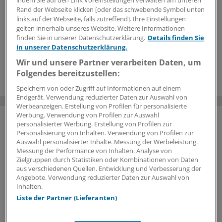
indem Sie auf den Link Voreinstellungen verwalten am unteren
In unternehmerische Verantwortung kann man auch
Rand der Webseite klicken [oder das schwebende Symbol unten
hineinwachsen – etwa über Beteiligungsmodelle an
links auf der Webseite, falls zutreffend]. Ihre Einstellungen
Praxen oder MVZ. Wie dabei vorzugehen ist und was es
gelten innerhalb unseres Website. Weitere Informationen
bringt, erläutert Rechtsanwalt Dr.
Lars Lindenau
im
finden Sie in unserer Datenschutzerklärung.
Details finden Sie
„ÄrzteTag“-Podcast.
in unserer Datenschutzerklärung.
Wir und unsere Partner verarbeiten Daten, um
14.07.2026
Folgendes bereitzustellen:
Speichern von oder Zugriff auf Informationen auf einem
Endgerät. Verwendung reduzierter Daten zur Auswahl von
Werbeanzeigen. Erstellung von Profilen für personalisierte
Werbung. Verwendung von Profilen zur Auswahl
personalisierter Werbung. Erstellung von Profilen zur
Personalisierung von Inhalten. Verwendung von Profilen zur
Auswahl personalisierter Inhalte. Messung der Werbeleistung.
Messung der Performance von Inhalten. Analyse von
Zielgruppen durch Statistiken oder Kombinationen von Daten
aus verschiedenen Quellen. Entwicklung und Verbesserung der
Angebote. Verwendung reduzierter Daten zur Auswahl von
Inhalten.
Liste der Partner (Lieferanten)