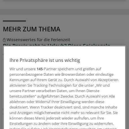
MEHR ZUM THEMA
Wissenswertes für die Ferienzeit
Die Praxis geht in Urlaub? Diese Spielregeln
gelten für die Vertretung
Ihre Privatsphäre ist uns wichtig
Wer eine vertragsärztliche Praxis führt, muss vor seinem
Urlaub eine Vertretung organisieren. Was dabei zu
Wir und unsere
145
-Partner speichern und greifen auf
beachten ist – und ab wann die KV informiert werden
personenbezogene Daten wie Browserdaten oder eindeutige
muss.
Kennungen auf Ihrem Gerät zu. Durch Auswahl von Akzeptieren
aktivieren Sie Tracking-Technologien für die unter „Wir und
26.07.2026
unsere Partner verarbeiten Daten, um Ihnen Dienste
bereitzustellen“ aufgeführten Zwecke. Durch Auswahl von Alle
ablehnen oder Widerruf Ihrer Einwilligung werden diese
deaktiviert. Wenn Tracker deaktiviert sind, sind manche Inhalte
„ÄrzteTag“-Podcast
und Anzeigen möglicherweise nicht mehr so relevant für Sie. Sie
Was bringt eine Mitarbeiterbeteiligung für die
können dieses Menü jederzeit wieder aufrufen, um Ihre
Praxis, Dr. Lindenau?
Einstellungen zu ändern oder Ihre Einwilligung zu widerrufen,