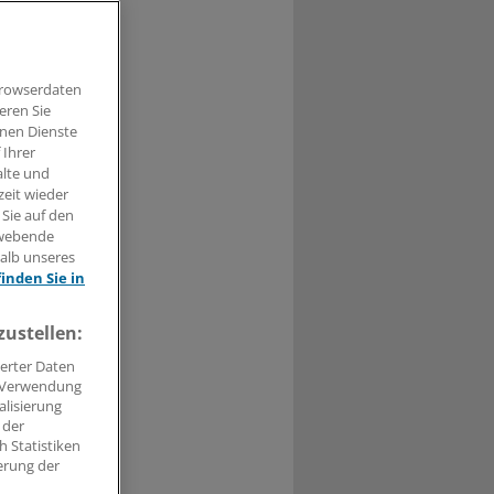
Browserdaten
eren Sie
hnen Dienste
 Ihrer
t haben.
alte und
zeit wieder
n »
 Sie auf den
hwebende
halb unseres
finden Sie in
zustellen:
erter Daten
. Verwendung
alisierung
 der
 Statistiken
erung der