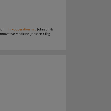
ion
|
In Kooperation mit:
Johnson &
nnovative Medicine (Janssen-Cilag