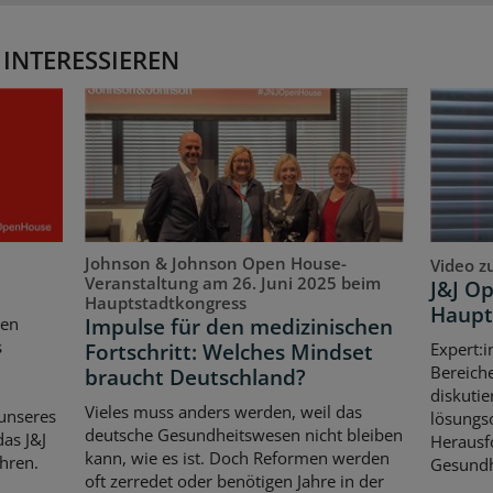
 INTERESSIEREN
Johnson & Johnson Open House-
Video z
Veranstaltung am 26. Juni 2025 beim
J&J O
Hauptstadtkongress
Haupt
Impulse für den medizinischen
ten
s
Fortschritt: Welches Mindset
Expert:i
Bereich
braucht Deutschland?
diskutie
Vieles muss anders werden, weil das
unseres
lösungso
deutsche Gesundheitswesen nicht bleiben
as J&J
Herausf
kann, wie es ist. Doch Reformen werden
hren.
Gesundh
oft zerredet oder benötigen Jahre in der