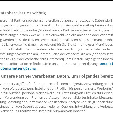
dheitswesen
vatsphäre ist uns wichtig
nsere
145
-Partner speichern und greifen auf personenbezogene Daten wie 
utige Kennungen auf Ihrem Gerät zu. Durch Auswahl von Akzeptieren aktivi
 Leserin, lieber Leser,
echnologien für die unter „Wir und unsere Partner verarbeiten Daten, um I
ellen“ aufgeführten Zwecke. Durch Auswahl von Alle ablehnen oder Widerruf
tändigen Beitrag können Sie lesen, sobald Sie sich eingelogg
ng werden diese deaktiviert. Wenn Tracker deaktiviert sind, sind manche Inh
öglicherweise nicht mehr so relevant für Sie. Sie können dieses Menü jeder
Jetzt anmelden »
Kostenlos registriere
um Ihre Einstellungen zu ändern oder Ihre Einwilligung zu widerrufen, indem
nstellungen verwalten am unteren Rand der Webseite klicken [oder das sc
en links auf der Webseite, falls zutreffend]. Ihre Einstellungen gelten inner
 vergessen?
eitere Informationen finden Sie in unserer Datenschutzerklärung.
Details 
es Problem beim Login?
Datenschutzerklärung.
dung ist mit wenigen Klicks erledigt und kostenlos.
 unsere Partner verarbeiten Daten, um Folgendes bereit
teile des kostenlosen Login:
von oder Zugriff auf Informationen auf einem Endgerät. Verwendung reduzi
l von Werbeanzeigen. Erstellung von Profilen für personalisierte Werbung
r
Analysen, Hintergründe und Infografiken
en zur Auswahl personalisierter Werbung. Erstellung von Profilen zur Person
en. Verwendung von Profilen zur Auswahl personalisierter Inhalte. Messung
usive
Interviews und Praxis-Tipps
ung. Messung der Performance von Inhalten. Analyse von Zielgruppen durch
iff auf alle
medizinischen Berichte und Kommentare
inationen von Daten aus verschiedenen Quellen. Entwicklung und Verbess
 Verwendung reduzierter Daten zur Auswahl von Inhalten.