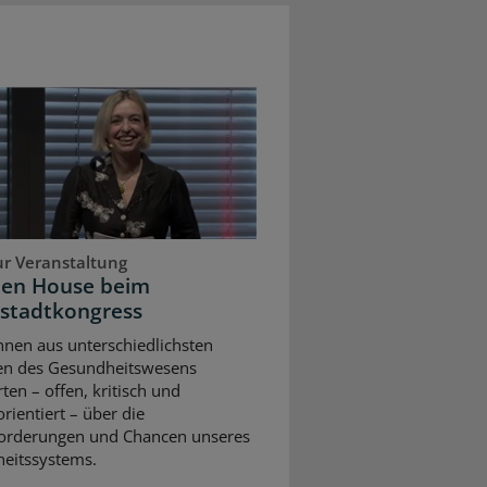
ur Veranstaltung
pen House beim
stadtkongress
nnen aus unterschiedlichsten
en des Gesundheitswesens
rten – offen, kritisch und
rientiert – über die
orderungen und Chancen unseres
eitssystems.