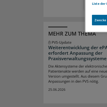
Liste der
Zwecke
MEHR ZUM THEMA
PVS-Update
Weiterentwicklung der eP
erfordert Anpassung der
Praxisverwaltungssysteme
Die Aktensysteme der elektronisch
Patientenakte werden auf eine neu
Version umgestellt. Aus diesem Gru
Anpassungen in den PVS nötig.
25.06.2026