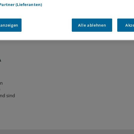
Voraussetzungen für den Zugang
 Partner (Lieferanten)
 anzeigen
Alle ablehnen
Akz
A
en
e
nd sind