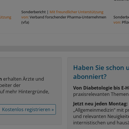
Sonderbericht
|
Mit freundlicher Unterstützung
tützung
von:
Verband forschender Pharma-Unternehmen
Sonderbe
(vfa)
von:
Pfi
Haben Sie schon 
abonniert?
n
erhalten Ärzte und
beiter der
Von Diabetologie bis E-H
auf mehr Hintergründe,
praxisrelevanten Themen
Jetzt neu jeden Montag:
Kostenlos registrieren »
„Allgemeinmedizin“ mit p
und relevanten Neuigkei
internistischen und hausä