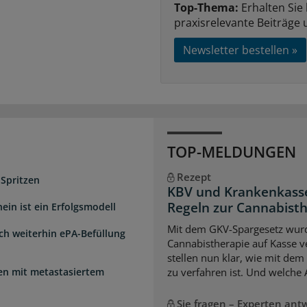
Top-Thema:
Erhalten Sie
praxisrelevante Beiträge 
Newsletter bestellen »
TOP-MELDUNGEN
Rezept
 Spritzen
KBV und Krankenkasse
Regeln zur Cannabist
ein ist ein Erfolgsmodell
Mit dem GKV-Spargesetz wurd
sch weiterhin ePA-Befüllung
Cannabistherapie auf Kasse v
stellen nun klar, wie mit de
uen mit metastasiertem
zu verfahren ist. Und welche
Sie fragen – Experten ant