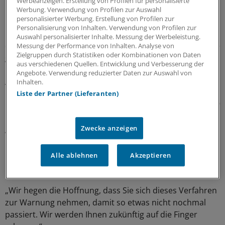
Werbeanzeigen. Erstellung von Profilen für personalisierte
Werbung. Verwendung von Profilen zur Auswahl
personalisierter Werbung. Erstellung von Profilen zur
Der Geschäftsführer der Klinik sagte als Zeuge in dem
Personalisierung von Inhalten. Verwendung von Profilen zur
Prozess gegen die 53-Jährige aus. Es habe in der Zeit, in
Auswahl personalisierter Inhalte. Messung der Werbeleistung.
der sie für den Rettungsdienst arbeitete, keine Probleme
Messung der Performance von Inhalten. Analyse von
Zielgruppen durch Statistiken oder Kombinationen von Daten
gegeben.
aus verschiedenen Quellen. Entwicklung und Verbesserung der
Angebote. Verwendung reduzierter Daten zur Auswahl von
Auch ihren Kollegen sei nichts aufgefallen, sagte er.
Inhalten.
"Wenn man lange genug im Pflegebereich arbeitet, hat
Liste der Partner (Lieferanten)
man in einem schmalen Fachbereich hohe Erfahrungen."
Zwecke anzeigen
Auch die Richterin bescheinigte der 53-Jährigen
Fachwissen. Obwohl sie das Ansehen der Medizin
beschädigt habe, habe das Gericht entschieden, ihr eine
Alle ablehnen
Akzeptieren
Chance zu geben.
„Wir hegen die Hoffnung, dass Sie sich dieses Verfahren
zur Warnung nehmen, damit so etwas nicht nochmal
passiert. Wir werden Ihnen zukünftig auf die Finger