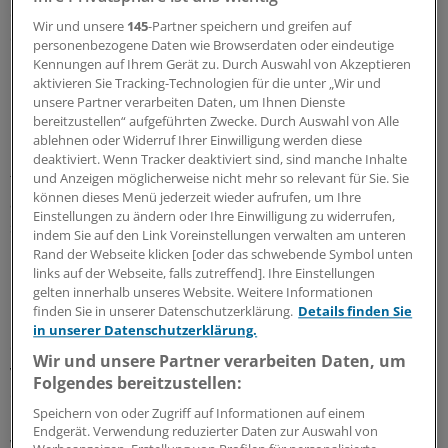
das funktioniere, habe sie sich selbst überschätzt und
Wir und unsere
145
-Partner speichern und greifen auf
dabei Menschen gefährdet. "Gott sei Dank ist nichts
personenbezogene Daten wie Browserdaten oder eindeutige
passiert."
Kennungen auf Ihrem Gerät zu. Durch Auswahl von Akzeptieren
aktivieren Sie Tracking-Technologien für die unter „Wir und
unsere Partner verarbeiten Daten, um Ihnen Dienste
Für Rettungsdienst gearbeitet
bereitzustellen“ aufgeführten Zwecke. Durch Auswahl von Alle
ablehnen oder Widerruf Ihrer Einwilligung werden diese
Bis Juni 2013 arbeitete die 53-Jährige von Konstanz aus
deaktiviert. Wenn Tracker deaktiviert sind, sind manche Inhalte
für den Rettungsdienst. Als Vorwürfe gegen sie
und Anzeigen möglicherweise nicht mehr so relevant für Sie. Sie
können dieses Menü jederzeit wieder aufrufen, um Ihre
aufkamen, seien die Frau zunächst freigestellt und
Einstellungen zu ändern oder Ihre Einwilligung zu widerrufen,
später das Beschäftigungsverhältnis beendet worden,
indem Sie auf den Link Voreinstellungen verwalten am unteren
heißt es beim Herzzentrum Bodensee, zu dem der
Rand der Webseite klicken [oder das schwebende Symbol unten
Rettungsdienst gehört.
links auf der Webseite, falls zutreffend]. Ihre Einstellungen
gelten innerhalb unseres Website. Weitere Informationen
finden Sie in unserer Datenschutzerklärung.
Details finden Sie
Das Klinikum stand 2013 und 2014 selbst monatelang in
in unserer Datenschutzerklärung.
der Kritik - unter anderem wurde dem Krankenhaus
Wir und unsere Partner verarbeiten Daten, um
vorgeworfen, Patienten nicht zertifizierte Herzklappen
Folgendes bereitzustellen:
eingesetzt zu haben. Die Staatsanwaltschaft hat ihre
Speichern von oder Zugriff auf Informationen auf einem
Untersuchungen aber inzwischen in mehreren Punkten
Endgerät. Verwendung reduzierter Daten zur Auswahl von
wegen geringer Schuld eingestellt.