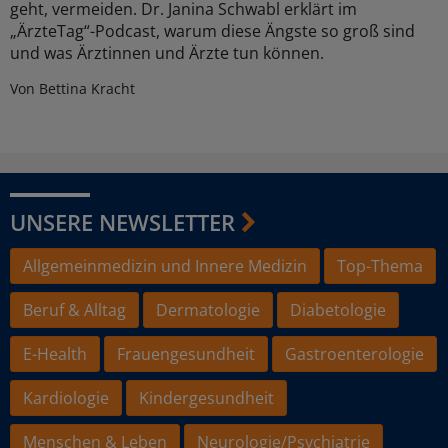
geht, vermeiden. Dr. Janina Schwabl erklärt im
„ÄrzteTag“-Podcast, warum diese Ängste so groß sind
und was Ärztinnen und Ärzte tun können.
Von Bettina Kracht
UNSERE NEWSLETTER
Allgemeinmedizin und Innere Medizin
Top-Thema
Beruf & Alltag
Dermatologie
Diabetologie
E-Health
Frauengesundheit
Gastroenterologie
Kardiologie
Kindergesundheit
Menschen & Leben
Neurologie/Psychiatrie