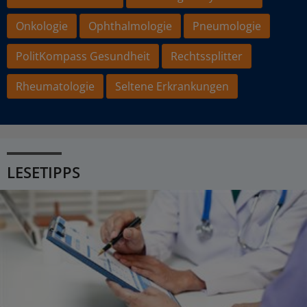
Onkologie
Ophthalmologie
Pneumologie
PolitKompass Gesundheit
Rechtssplitter
Rheumatologie
Seltene Erkrankungen
LESETIPPS