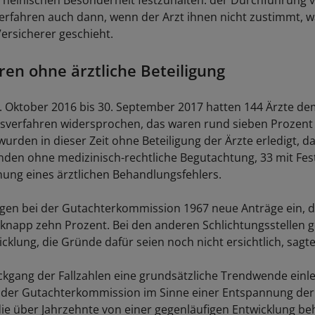
rheinischen Besonderheit festzuhalten: der Durchführung 
erfahren auch dann, wenn der Arzt ihnen nicht zustimmt, w
 Versicherer geschieht.
ren ohne ärztliche Beteiligung
. Oktober 2016 bis 30. September 2017 hatten 144 Ärzte d
verfahren widersprochen, das waren rund sieben Prozent a
urden in dieser Zeit ohne Beteiligung der Ärzte erledigt, d
den ohne medizinisch-rechtliche Begutachtung, 33 mit Fes
nung eines ärztlichen Behandlungsfehlers.
gen bei der Gutachterkommission 1967 neue Anträge ein, d
napp zehn Prozent. Bei den anderen Schlichtungsstellen g
cklung, die Gründe dafür seien noch nicht ersichtlich, sagte
ückgang der Fallzahlen eine grundsätzliche Trendwende einle
t der Gutachterkommission im Sinne einer Entspannung der 
die über Jahrzehnte von einer gegenläufigen Entwicklung be