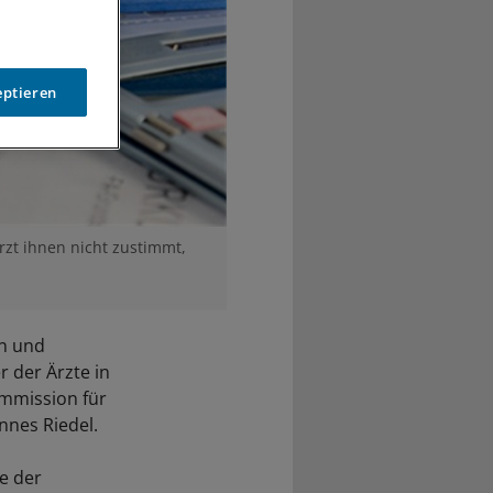
eptieren
zt ihnen nicht zustimmt,
en und
 der Ärzte in
ommission für
nnes Riedel.
te der