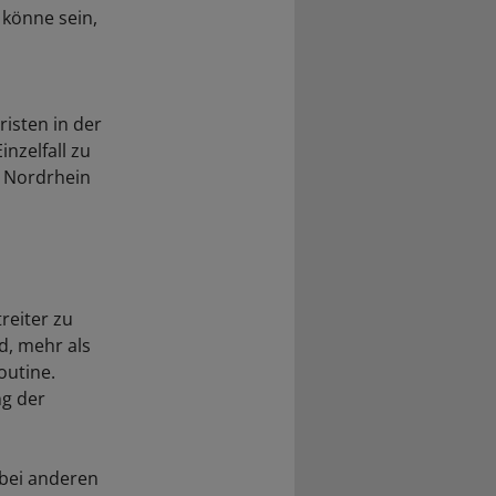
 könne sein,
isten in der
nzelfall zu
n Nordrhein
reiter zu
d, mehr als
outine.
ng der
bei anderen