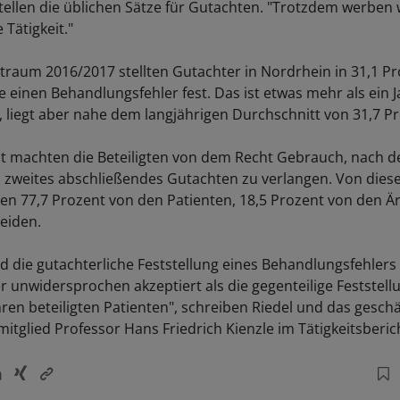
tellen die üblichen Sätze für Gutachten. "Trotzdem werben w
Tätigkeit."
itraum 2016/2017 stellten Gutachter in Nordrhein in 31,1 P
e einen Behandlungsfehler fest. Das ist etwas mehr als ein 
), liegt aber nahe dem langjährigen Durchschnitt von 31,7 P
nt machten die Beteiligten von dem Recht Gebrauch, nach 
 zweites abschließendes Gutachten zu verlangen. Von dies
n 77,7 Prozent von den Patienten, 18,5 Prozent von den Är
eiden.
 die gutachterliche Feststellung eines Behandlungsfehlers
er unwidersprochen akzeptiert als die gegenteilige Feststell
ren beteiligten Patienten", schreiben Riedel und das gesch
tglied Professor Hans Friedrich Kienzle im Tätigkeitsberic