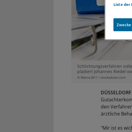
Liste der
Zwecke
Schlichtungsverfahren soll
plädiert Johannes Riedel v
© Marco2811 / stockadobe.com
DÜSSELDORF
Gutachterkomm
den Verfahren
ärztliche Beh
"Mir ist es wi