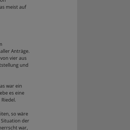
von
as meist auf
em
ller Anträge.
avon vier aus
tstellung und
as war ein
ebe es eine
 Riedel.
iten, so wäre
Situation der
herrscht war,