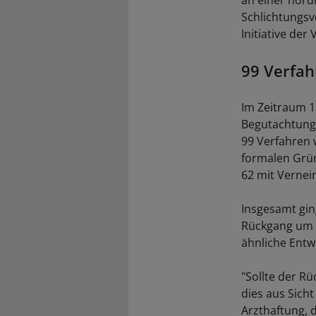
an einer nord
Schlichtungsv
Initiative der
99 Verfah
Im Zeitraum 1
Begutachtungs
99 Verfahren w
formalen Grün
62 mit Vernei
Insgesamt gin
Rückgang um k
ähnliche Entwi
"Sollte der R
dies aus Sich
Arzthaftung, 