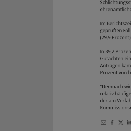
Schlichtungss
ehrenamtliche 
Im Berichtsze
geprüften Fäll
(29,9 Prozent
In 39,2 Proze
Gutachten ein
Anträgen kame
Prozent von b
"Demnach wird
relativ häufig
der am Verfah
Kommissionsmi