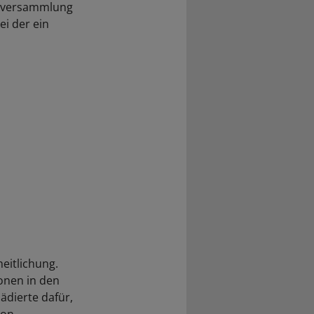
erversammlung
ei der ein
eitlichung.
onen in den
lädierte dafür,