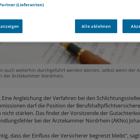
 Partner (Lieferanten)
 anzeigen
Alle ablehnen
Akz
en auch weiterhin durchgeführt werden können, selbst wenn der Ar
on der Ärztekammer Nordrhein.
.
Eine Angleichung der Verfahren bei den Schlichtungsstell
issionen darf die Position der Berufshaftpflichtversicherer
 nicht stärken. Das findet der Vorsitzende der Gutachterk
andlungsfehler bei der Ärztekammer Nordrhein (ÄKNo) Joha
chtig, dass der Einfluss der Versicherer begrenzt bleibt", sag