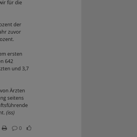
ir für die
rozent der
Jahr zuvor
rozent.
dem ersten
en 642
zten und 3,7
 von Ärzten
ung seitens
äftsführende
ht.
(iss)
0