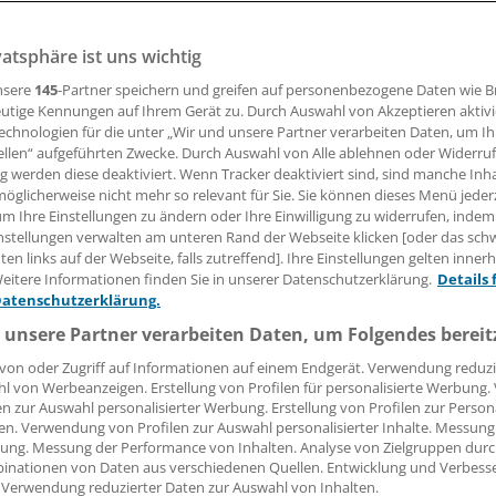
vatsphäre ist uns wichtig
ungsverfahren bundesweit einheitlicher geregelt werden so
ionalen Traditionen unter den Tisch fallen, plädieren Expert
nsere
145
-Partner speichern und greifen auf personenbezogene Daten wie 
utige Kennungen auf Ihrem Gerät zu. Durch Auswahl von Akzeptieren aktivi
echnologien für die unter „Wir und unsere Partner verarbeiten Daten, um I
ellen“ aufgeführten Zwecke. Durch Auswahl von Alle ablehnen oder Widerruf
29.12.2017, 06:33 Uhr
ng werden diese deaktiviert. Wenn Tracker deaktiviert sind, sind manche Inh
öglicherweise nicht mehr so relevant für Sie. Sie können dieses Menü jeder
um Ihre Einstellungen zu ändern oder Ihre Einwilligung zu widerrufen, indem
nstellungen verwalten am unteren Rand der Webseite klicken [oder das sc
en links auf der Webseite, falls zutreffend]. Ihre Einstellungen gelten inner
eitere Informationen finden Sie in unserer Datenschutzerklärung.
Details 
Datenschutzerklärung.
 unsere Partner verarbeiten Daten, um Folgendes bereit
von oder Zugriff auf Informationen auf einem Endgerät. Verwendung reduzi
l von Werbeanzeigen. Erstellung von Profilen für personalisierte Werbung
en zur Auswahl personalisierter Werbung. Erstellung von Profilen zur Person
en. Verwendung von Profilen zur Auswahl personalisierter Inhalte. Messung
ung. Messung der Performance von Inhalten. Analyse von Zielgruppen durch
inationen von Daten aus verschiedenen Quellen. Entwicklung und Verbess
 Verwendung reduzierter Daten zur Auswahl von Inhalten.