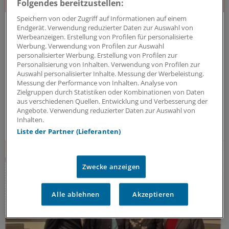
Folgendes bereitzustellen:
Speichern von oder Zugriff auf Informationen auf einem
J&J Open House
Endgerät. Verwendung reduzierter Daten zur Auswahl von
Der Gesundheitsdialog
Werbeanzeigen. Erstellung von Profilen für personalisierte
Werbung. Verwendung von Profilen zur Auswahl
Expert:innen aus unterschiedlichsten Bereichen des
personalisierter Werbung. Erstellung von Profilen zur
Gesundheitswesens diskutieren – offen, kritisch und
Personalisierung von Inhalten. Verwendung von Profilen zur
lösungsorientiert – über die Herausforderungen und
Auswahl personalisierter Inhalte. Messung der Werbeleistung.
Chancen unseres Gesundheitssystems. Dafür steht
Messung der Performance von Inhalten. Analyse von
Zielgruppen durch Statistiken oder Kombinationen von Daten
das J&J Open House – seit inzwischen 7 Jahren.
aus verschiedenen Quellen. Entwicklung und Verbesserung der
Kooperation
|
In Kooperation mit:
Johnson & Johnson Innovative
Angebote. Verwendung reduzierter Daten zur Auswahl von
Medicine (Janssen-Cilag GmbH)
Inhalten.
Liste der Partner (Lieferanten)
Zwecke anzeigen
Alle ablehnen
Akzeptieren