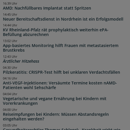
16:39 Uhr
AMD: Nachfüllbares Implantat statt Spritzen
14:45 Uhr
Neuer Bereitschaftsdienst in Nordrhein ist ein Erfolgsmodell
14:44 Uhr
KV Rheinland-Pfalz rät prophylaktisch weiterhin ePA-
Befüllung abzurechnen
13:02 Uhr
App-basiertes Monitoring hilft Frauen mit metastasiertem
Brustkrebs
12:43 Uhr
Ärztlicher Hitzehass
04:30 Uhr
Pilzkeratitis: CRISPR-Test hilft bei unklaren Verdachtsfällen
04:16 Uhr
Anti-VEGF-Injektionen: Versäumte Termine kosten nAMD-
Patienten wohl Sehschärfe
04:04 Uhr
Vegetarische und vegane Ernährung bei Kindern mit
Vorerkrankungen
04:00 Uhr
Reiseimpfungen bei Kindern: Müssen Abstandsregeln
eingehalten werden?
03:05 Uhr
Gesundheitsrechtler Thomas Schlegel: „Krankheit wirkt wie