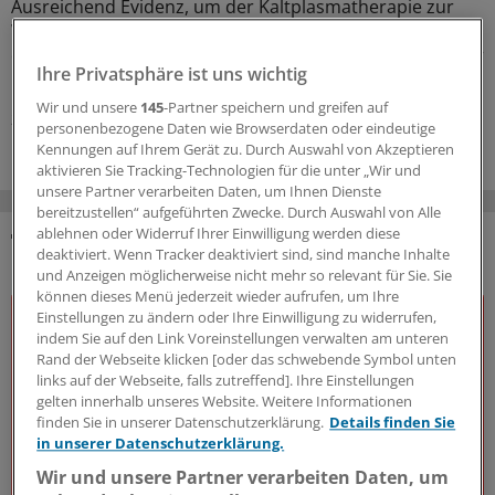
Ausreichend Evidenz, um der Kaltplasmatherapie zur
Wundheilung den Eingang in die Regelversorgung zu
ebnen, fehlt noch. Nach einiger Verzögerung kündigt der
Ihre Privatsphäre ist uns wichtig
G-BA nun den baldigen Start der Erprobungsstudie an.
Wir und unsere
145
-Partner speichern und greifen auf
20.07.2026
personenbezogene Daten wie Browserdaten oder eindeutige
Kennungen auf Ihrem Gerät zu. Durch Auswahl von Akzeptieren
aktivieren Sie Tracking-Technologien für die unter „Wir und
unsere Partner verarbeiten Daten, um Ihnen Dienste
bereitzustellen“ aufgeführten Zwecke. Durch Auswahl von Alle
ablehnen oder Widerruf Ihrer Einwilligung werden diese
deaktiviert. Wenn Tracker deaktiviert sind, sind manche Inhalte
DAS KÖNNTE SIE AUCH INTERESSIEREN
und Anzeigen möglicherweise nicht mehr so relevant für Sie. Sie
können dieses Menü jederzeit wieder aufrufen, um Ihre
Einstellungen zu ändern oder Ihre Einwilligung zu widerrufen,
indem Sie auf den Link Voreinstellungen verwalten am unteren
Rand der Webseite klicken [oder das schwebende Symbol unten
links auf der Webseite, falls zutreffend]. Ihre Einstellungen
gelten innerhalb unseres Website. Weitere Informationen
finden Sie in unserer Datenschutzerklärung.
Details finden Sie
in unserer Datenschutzerklärung.
Wir und unsere Partner verarbeiten Daten, um