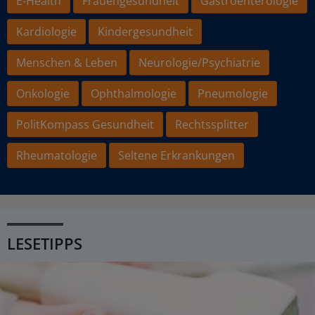
E-Health
Frauengesundheit
Gastroenterologie
Kardiologie
Kindergesundheit
Menschen & Leben
Neurologie/Psychiatrie
Onkologie
Ophthalmologie
Pneumologie
PolitKompass Gesundheit
Rechtssplitter
Rheumatologie
Seltene Erkrankungen
LESETIPPS