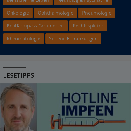
Onkologie
Ophthalmologie
Pneumologie
PolitKompass Gesundheit
Rechtssplitter
Rheumatologie
Seltene Erkrankungen
LESETIPPS