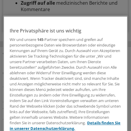
Zugriff auf alle
medizinischen Berichte und
Kommentare
Voraussetzungen für den Zugang
Ihre Privatsphäre ist uns wichtig
Wir und unsere
145
-Partner speichern und greifen auf
personenbezogene Daten wie Browserdaten oder eindeutige
Kennungen auf Ihrem Gerät zu. Durch Auswahl von Akzeptieren
aktivieren Sie Tracking-Technologien für die unter „Wir und
MEHR ZUM THEMA
unsere Partner verarbeiten Daten, um Ihnen Dienste
bereitzustellen“ aufgeführten Zwecke. Durch Auswahl von Alle
Gesundheitsbezogene Testlogos
ablehnen oder Widerruf Ihrer Einwilligung werden diese
Bundesgerichtshof zu Focus-Ärztesiegeln: Für
deaktiviert. Wenn Tracker deaktiviert sind, sind manche Inhalte
und Anzeigen möglicherweise nicht mehr so relevant für Sie. Sie
Ärzterankings gelten strenge Maßstäbe
können dieses Menü jederzeit wieder aufrufen, um Ihre
Der Bundesgerichtshof verschärft Anforderungen an
Einstellungen zu ändern oder Ihre Einwilligung zu widerrufen,
Ärztesiegel: Focus-Auszeichnungen müssten
indem Sie auf den Link Voreinstellungen verwalten am unteren
Rand der Webseite klicken [oder das schwebende Symbol unten
Aussagekraft und Grenzen des Rankings klar erkennen
links auf der Webseite, falls zutreffend]. Ihre Einstellungen
lassen. Ein OLG muss nun erneut prüfen, ob Irreführung
gelten innerhalb unseres Website. Weitere Informationen
vorliegt.
finden Sie in unserer Datenschutzerklärung.
Details finden Sie
in unserer Datenschutzerklärung.
30.07.2026