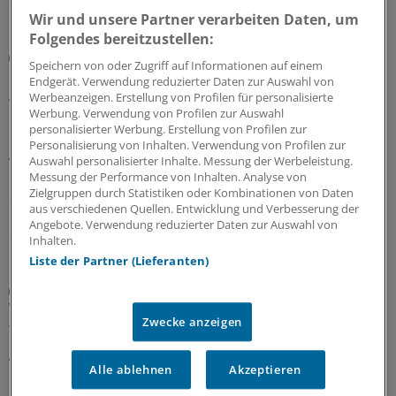
Wir und unsere Partner verarbeiten Daten, um
Folgendes bereitzustellen:
Berufsobergericht für Heilberufe Berlin
Speichern von oder Zugriff auf Informationen auf einem
Urteil: Kein Maulkorb für Ärzte wegen
Endgerät. Verwendung reduzierter Daten zur Auswahl von
Äußerungen zu COVID-Pandemie
Werbeanzeigen. Erstellung von Profilen für personalisierte
Werbung. Verwendung von Profilen zur Auswahl
Das Berufsobergericht für Heilberufe Berlin kippt den
personalisierter Werbung. Erstellung von Profilen zur
Rügebescheid einer Ärztekammer, die einem Arzt
Personalisierung von Inhalten. Verwendung von Profilen zur
vorwirft, er habe die Gefährlichkeit der Corona-
Auswahl personalisierter Inhalte. Messung der Werbeleistung.
Messung der Performance von Inhalten. Analyse von
Pandemie unrichtig und verharmlosend dargestellt und
Zielgruppen durch Statistiken oder Kombinationen von Daten
damit seine Berufspflichten verletzt.
aus verschiedenen Quellen. Entwicklung und Verbesserung der
Angebote. Verwendung reduzierter Daten zur Auswahl von
27.07.2026
Inhalten.
Liste der Partner (Lieferanten)
Aufgabenteilung
Wie Delegation in der Rheumatologie
Zwecke anzeigen
funktionieren kann
Ärztliche Aufgaben zu delegieren, ist in den meisten
Alle ablehnen
Akzeptieren
rheumatologischen Praxen längst Standard. Wie
Ärztinnen und Ärzte Delegation implementieren können