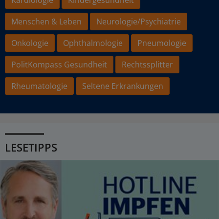
Menschen & Leben
Neurologie/Psychiatrie
Onkologie
Ophthalmologie
Pneumologie
PolitKompass Gesundheit
Rechtssplitter
Rheumatologie
Seltene Erkrankungen
LESETIPPS