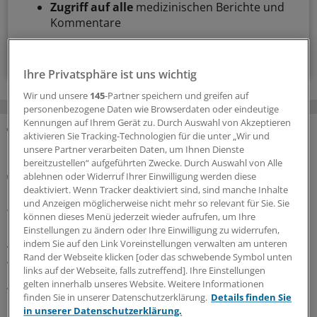
Zugriff auf alle
medizinischen Berichte und
Kommentare
Voraussetzungen für den Zugang
Ihre Privatsphäre ist uns wichtig
Wir und unsere
145
-Partner speichern und greifen auf
personenbezogene Daten wie Browserdaten oder eindeutige
Kennungen auf Ihrem Gerät zu. Durch Auswahl von Akzeptieren
aktivieren Sie Tracking-Technologien für die unter „Wir und
MEHR ZUM THEMA
unsere Partner verarbeiten Daten, um Ihnen Dienste
bereitzustellen“ aufgeführten Zwecke. Durch Auswahl von Alle
Gesundheitsbezogene Testlogos
ablehnen oder Widerruf Ihrer Einwilligung werden diese
Bundesgerichtshof zu Focus-Ärztesiegeln: Für
deaktiviert. Wenn Tracker deaktiviert sind, sind manche Inhalte
und Anzeigen möglicherweise nicht mehr so relevant für Sie. Sie
Ärzterankings gelten strenge Maßstäbe
können dieses Menü jederzeit wieder aufrufen, um Ihre
Der Bundesgerichtshof verschärft Anforderungen an
Einstellungen zu ändern oder Ihre Einwilligung zu widerrufen,
Ärztesiegel: Focus-Auszeichnungen müssten
indem Sie auf den Link Voreinstellungen verwalten am unteren
Rand der Webseite klicken [oder das schwebende Symbol unten
Aussagekraft und Grenzen des Rankings klar erkennen
links auf der Webseite, falls zutreffend]. Ihre Einstellungen
lassen. Ein OLG muss nun erneut prüfen, ob Irreführung
gelten innerhalb unseres Website. Weitere Informationen
vorliegt.
finden Sie in unserer Datenschutzerklärung.
Details finden Sie
in unserer Datenschutzerklärung.
30.07.2026