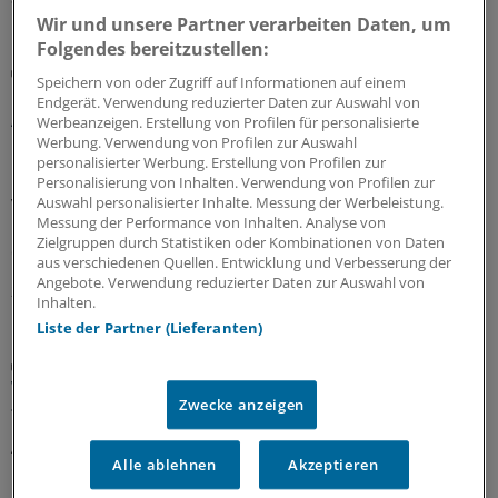
Wir und unsere Partner verarbeiten Daten, um
Folgendes bereitzustellen:
Berufsobergericht für Heilberufe Berlin
Speichern von oder Zugriff auf Informationen auf einem
Urteil: Kein Maulkorb für Ärzte wegen
Endgerät. Verwendung reduzierter Daten zur Auswahl von
Äußerungen zu COVID-Pandemie
Werbeanzeigen. Erstellung von Profilen für personalisierte
Werbung. Verwendung von Profilen zur Auswahl
Das Berufsobergericht für Heilberufe Berlin kippt den
personalisierter Werbung. Erstellung von Profilen zur
Rügebescheid einer Ärztekammer, die einem Arzt
Personalisierung von Inhalten. Verwendung von Profilen zur
vorwirft, er habe die Gefährlichkeit der Corona-
Auswahl personalisierter Inhalte. Messung der Werbeleistung.
Messung der Performance von Inhalten. Analyse von
Pandemie unrichtig und verharmlosend dargestellt und
Zielgruppen durch Statistiken oder Kombinationen von Daten
damit seine Berufspflichten verletzt.
aus verschiedenen Quellen. Entwicklung und Verbesserung der
Angebote. Verwendung reduzierter Daten zur Auswahl von
27.07.2026
Inhalten.
Liste der Partner (Lieferanten)
Aufgabenteilung
Wie Delegation in der Rheumatologie
Zwecke anzeigen
funktionieren kann
Ärztliche Aufgaben zu delegieren, ist in den meisten
Alle ablehnen
Akzeptieren
rheumatologischen Praxen längst Standard. Wie
Ärztinnen und Ärzte Delegation implementieren können