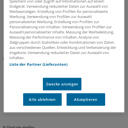
Arztvorbehalt bei Eigenbluttherapien
Speichern von oder Zugriff auf Informationen auf einem
Endgerät. Verwendung reduzierter Daten zur Auswahl von
Blutentnahmen zur Herstellung nichthomöopathischer
Werbeanzeigen. Erstellung von Profilen für personalisierte
Eigenblutprodukte bleiben Ärzten vorbehalten. Das
Werbung. Verwendung von Profilen zur Auswahl
personalisierter Werbung. Erstellung von Profilen zur
Bundesverfassungsgericht sieht darin einen wichtigen
Personalisierung von Inhalten. Verwendung von Profilen zur
Beitrag zur Patientensicherheit.
Auswahl personalisierter Inhalte. Messung der Werbeleistung.
Messung der Performance von Inhalten. Analyse von
28.07.2026
Zielgruppen durch Statistiken oder Kombinationen von Daten
aus verschiedenen Quellen. Entwicklung und Verbesserung der
Angebote. Verwendung reduzierter Daten zur Auswahl von
Inhalten.
Hilfsmittelversorgung
Hörhilfen liegen bei Mehrkosten für gesetzliche
Liste der Partner (Lieferanten)
Versicherte ganz vorn
Die Krankenkassen-Variante ohne Aufschlag beim
Zwecke anzeigen
Hilfsmittel oder noch ein paar Extras dazu mit selbst zu
zahlenden Mehrkosten? Ein GKV-Bericht zeigt, wo die
Versicherten am meisten drauflegen.
Alle ablehnen
Akzeptieren
27.07.2026
Digitale Helfer