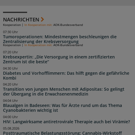
NACHRICHTEN
Kooperation
|
In Kooperation mit:
AOK-Bundesverband
07:30 Uhr
Tumoroperationen: Mindestmengen beschleunigen die
Zentralisierung der Krebsversorgung
Kooperation
|
In Kooperation mit:
AOK-Bundesverband
07:20 Uhr
Krebsexpertin: „Die Versorgung in einem zertifizierten
Zentrum ist die beste“
04:30 Uhr
Diabetes und Vorhofflimmern: Das hilft gegen die gefährliche
Kombi
04:20 Uhr
Transition von jungen Menschen mit Adipositas: So gelingt
der Übergang in die Erwachsenenmedizin
04:04 Uhr
Blaualgen in Badeseen: Was für Ärzte rund um das Thema
Cyanobakterien wichtig ist
04:00 Uhr
HIV: Langwirksame antiretrovirale Therapie auch bei Virämie?
05.08.2026
Posttraumatische Belastungsstörung: Cannabis-Wirkstoff