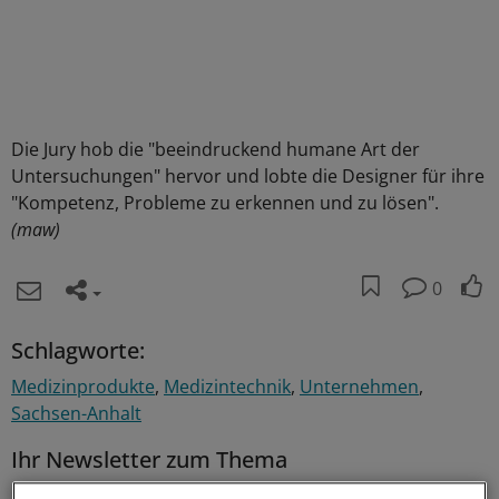
Die Jury hob die "beeindruckend humane Art der
Untersuchungen" hervor und lobte die Designer für ihre
"Kompetenz, Probleme zu erkennen und zu lösen".
(maw)
0
Schlagworte:
Medizinprodukte
Medizintechnik
Unternehmen
Sachsen-Anhalt
Ihr Newsletter zum Thema