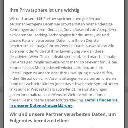
Beruf & Alltag
Ihre Privatsphäre ist uns wichtig
Die Sonntagslektüre: Lesen Sie Wissenswertes und
Wir und unsere
145
-Partner speichern und greifen auf
Nützliches für Ihre tägliche Arbeit, lassen Sie sich von
personenbezogene Daten wie Browserdaten oder eindeutige
Kolleginnen und Kollegen inspirieren - und seien Sie immer
Kennungen auf Ihrem Gerät zu. Durch Auswahl von Akzeptieren
einen Schritt voraus.
aktivieren Sie Tracking-Technologien für die unter „Wir und
unsere Partner verarbeiten Daten, um Ihnen Dienste
bereitzustellen“ aufgeführten Zwecke. Durch Auswahl von Alle
wöchentlich (Sonntag)
ablehnen oder Widerruf Ihrer Einwilligung werden diese
deaktiviert. Wenn Tracker deaktiviert sind, sind manche Inhalte
und Anzeigen möglicherweise nicht mehr so relevant für Sie. Sie
Zum Abonnieren bitte anmelden
können dieses Menü jederzeit wieder aufrufen, um Ihre
Einstellungen zu ändern oder Ihre Einwilligung zu widerrufen,
indem Sie auf den Link Voreinstellungen verwalten am unteren
Rand der Webseite klicken [oder das schwebende Symbol unten
links auf der Webseite, falls zutreffend]. Ihre Einstellungen
gelten innerhalb unseres Website. Weitere Informationen
finden Sie in unserer Datenschutzerklärung.
Details finden Sie
MEHR ZUM THEMA
in unserer Datenschutzerklärung.
Wir und unsere Partner verarbeiten Daten, um
Heilpraktikerin scheitert mit Beschwerde
Folgendes bereitzustellen:
Bundesverfassungsgericht bestätigt