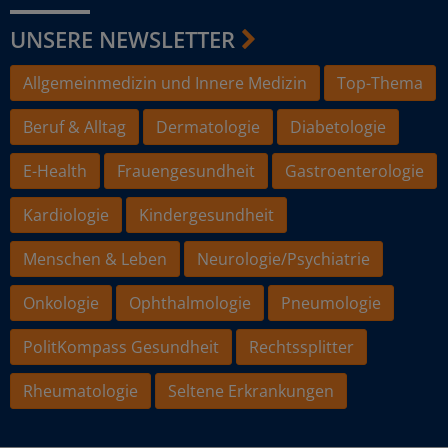
UNSERE NEWSLETTER
Allgemeinmedizin und Innere Medizin
Top-Thema
Beruf & Alltag
Dermatologie
Diabetologie
E-Health
Frauengesundheit
Gastroenterologie
Kardiologie
Kindergesundheit
Menschen & Leben
Neurologie/Psychiatrie
Onkologie
Ophthalmologie
Pneumologie
PolitKompass Gesundheit
Rechtssplitter
Rheumatologie
Seltene Erkrankungen