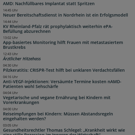
AMD: Nachfüllbares Implantat statt Spritzen
14:45 Uhr
Neuer Bereitschaftsdienst in Nordrhein ist ein Erfolgsmodell
14:44 Uhr
KV Rheinland-Pfalz rät prophylaktisch weiterhin ePA-
Befüllung abzurechnen
13:02 Uhr
App-basiertes Monitoring hilft Frauen mit metastasiertem
Brustkrebs
12:43 Uhr
Ärztlicher Hitzehass
04:30 Uhr
Pilzkeratitis: CRISPR-Test hilft bei unklaren Verdachtsfällen
04:16 Uhr
Anti-VEGF-Injektionen: Versäumte Termine kosten nAMD-
Patienten wohl Sehschärfe
04:04 Uhr
Vegetarische und vegane Ernährung bei Kindern mit
Vorerkrankungen
04:00 Uhr
Reiseimpfungen bei Kindern: Müssen Abstandsregeln
eingehalten werden?
03:05 Uhr
Gesundheitsrechtler Thomas Schlegel: „Krankheit wirkt wie
eine stille Rezession im Inneren der Wirtschaft“