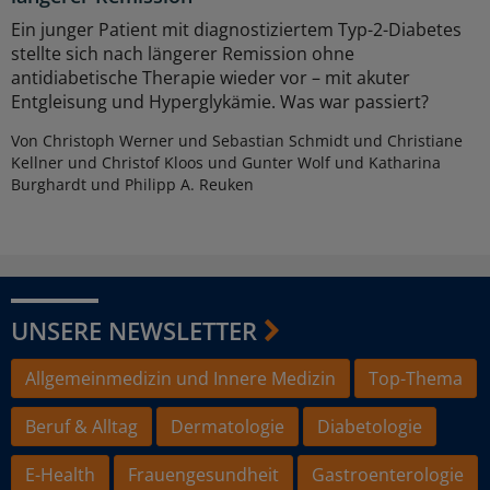
Ein junger Patient mit diagnostiziertem Typ-2-Diabetes
stellte sich nach längerer Remission ohne
antidiabetische Therapie wieder vor – mit akuter
Entgleisung und Hyperglykämie. Was war passiert?
Von Christoph Werner und Sebastian Schmidt und Christiane
Kellner und Christof Kloos und Gunter Wolf und Katharina
Burghardt und Philipp A. Reuken
UNSERE NEWSLETTER
Allgemeinmedizin und Innere Medizin
Top-Thema
Beruf & Alltag
Dermatologie
Diabetologie
E-Health
Frauengesundheit
Gastroenterologie