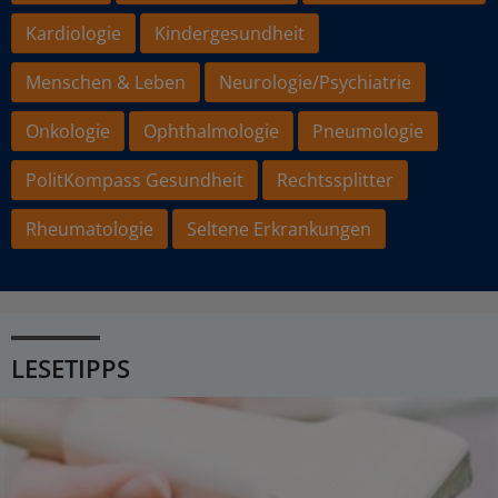
Kardiologie
Kindergesundheit
Menschen & Leben
Neurologie/Psychiatrie
Onkologie
Ophthalmologie
Pneumologie
PolitKompass Gesundheit
Rechtssplitter
Rheumatologie
Seltene Erkrankungen
LESETIPPS