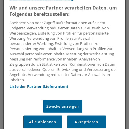
lassen. Ein OLG muss nun erneut prüfen, ob Irreführung
Wir und unsere Partner verarbeiten Daten, um
vorliegt.
Folgendes bereitzustellen:
30.07.2026
Speichern von oder Zugriff auf Informationen auf einem
Endgerät. Verwendung reduzierter Daten zur Auswahl von
Werbeanzeigen. Erstellung von Profilen für personalisierte
Berufsobergericht für Heilberufe Berlin
Werbung. Verwendung von Profilen zur Auswahl
Urteil: Kein Maulkorb für Ärzte wegen
personalisierter Werbung. Erstellung von Profilen zur
Personalisierung von Inhalten. Verwendung von Profilen zur
Äußerungen zu COVID-Pandemie
Auswahl personalisierter Inhalte. Messung der Werbeleistung.
Das Berufsobergericht für Heilberufe Berlin kippt den
Messung der Performance von Inhalten. Analyse von
Zielgruppen durch Statistiken oder Kombinationen von Daten
Rügebescheid einer Ärztekammer, die einem Arzt
aus verschiedenen Quellen. Entwicklung und Verbesserung der
vorwirft, er habe die Gefährlichkeit der Corona-
Angebote. Verwendung reduzierter Daten zur Auswahl von
Pandemie unrichtig und verharmlosend dargestellt und
Inhalten.
damit seine Berufspflichten verletzt.
Liste der Partner (Lieferanten)
27.07.2026
Zwecke anzeigen
Aufgabenteilung
Wie Delegation in der Rheumatologie
Alle ablehnen
Akzeptieren
funktionieren kann