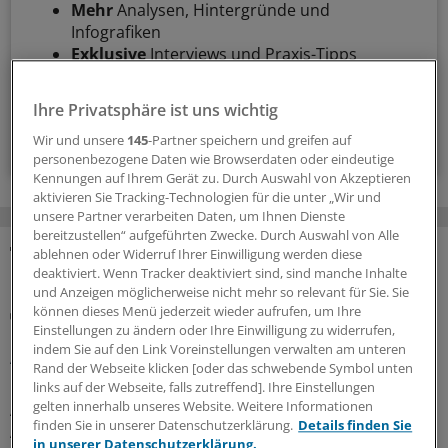
Mehr
Analysen, Hintergründe und
Infografiken
Exklusive
Interviews und Praxis-Tipps
Zugriff auf alle
medizinischen Berichte und
Kommentare
Ihre Privatsphäre ist uns wichtig
Voraussetzungen für den Zugang
Wir und unsere
145
-Partner speichern und greifen auf
personenbezogene Daten wie Browserdaten oder eindeutige
Kennungen auf Ihrem Gerät zu. Durch Auswahl von Akzeptieren
aktivieren Sie Tracking-Technologien für die unter „Wir und
unsere Partner verarbeiten Daten, um Ihnen Dienste
bereitzustellen“ aufgeführten Zwecke. Durch Auswahl von Alle
ablehnen oder Widerruf Ihrer Einwilligung werden diese
MEHR ZUM THEMA
deaktiviert. Wenn Tracker deaktiviert sind, sind manche Inhalte
und Anzeigen möglicherweise nicht mehr so relevant für Sie. Sie
können dieses Menü jederzeit wieder aufrufen, um Ihre
Gesundheitsbezogene Testlogos
Einstellungen zu ändern oder Ihre Einwilligung zu widerrufen,
Bundesgerichtshof zu Focus-Ärztesiegeln: Für
indem Sie auf den Link Voreinstellungen verwalten am unteren
Ärzterankings gelten strenge Maßstäbe
Rand der Webseite klicken [oder das schwebende Symbol unten
Der Bundesgerichtshof verschärft Anforderungen an
links auf der Webseite, falls zutreffend]. Ihre Einstellungen
gelten innerhalb unseres Website. Weitere Informationen
Ärztesiegel: Focus-Auszeichnungen müssten
finden Sie in unserer Datenschutzerklärung.
Details finden Sie
Aussagekraft und Grenzen des Rankings klar erkennen
in unserer Datenschutzerklärung.