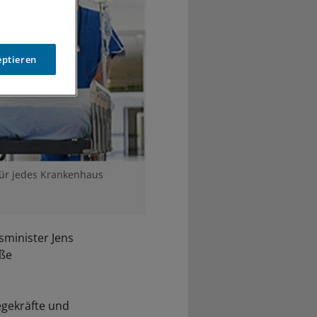
eptieren
für jedes Krankenhaus
sminister Jens
öße
egekräfte und