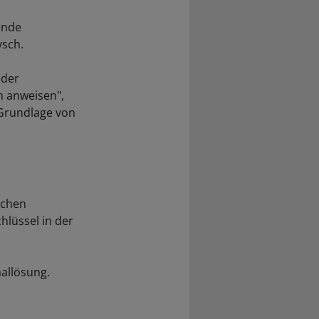
ende
ysch.
 der
n anweisen",
 Grundlage von
ichen
lüssel in der
allösung.