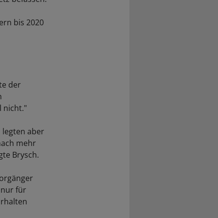
ern bis 2020
te der
n
 nicht."
 legten aber
 nach mehr
gte Brysch.
Vorgänger
nur für
orhalten