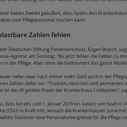
tzer haben Zweifel geäußert, dass Spahn den Krankenhäus
gaben zum Pflegepersonal machen kann.
elastbare Zahlen fehlen
der Deutschen Stiftung Patientenschutz, Eugen Brysch, sag
sse-Agentur am Sonntag: "Bis jetzt fehlen die Fakten zu de
 in der Pflege. Aber ohne die funktioniert das ganze Modell
user riefen zwar nach immer mehr Geld auch in der Pflege,
aren Zahlen dafür vor. "Tricksen, täuschen und permanent
s ist die oft geübte Praxis der Krankenhaus-Lobbyisten", sa
st, dass bereits zum 1. Januar 2019 ein Gesetz von Spahns 
 (CDU) in Kraft tritt, wonach die Krankenhäuser zunächst 
ählte Stationen eine Personaluntergrenze für die Pflege v