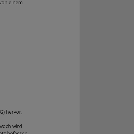
 von einem
G) hervor,
twoch wird
etz befassen.