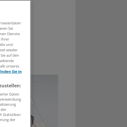
nd die
abe dann
Browserdaten
eren Sie
hnen Dienste
 Ihrer
alte und
zeit wieder
 Sie auf den
hwebende
1
halb unseres
finden Sie in
zustellen:
erter Daten
. Verwendung
alisierung
 der
 Statistiken
erung der