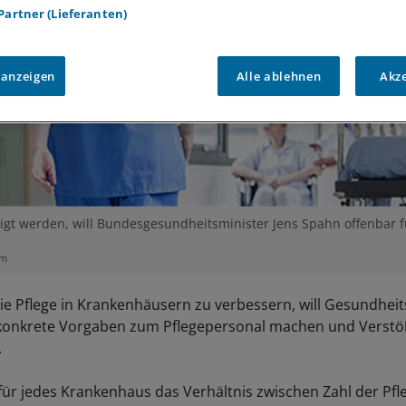
 Partner (Lieferanten)
 anzeigen
Alle ablehnen
Akz
ötigt werden, will Bundesgesundheitsminister Jens Spahn offenbar 
om
e Pflege in Krankenhäusern zu verbessern, will Gesundheit
konkrete Vorgaben zum Pflegepersonal machen und Verst
.
 für jedes Krankenhaus das Verhältnis zwischen Zahl der Pfl