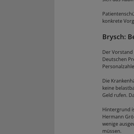
Patientenschü
konkrete Vor
Brysch: B
Der Vorstand 
Deutschen Pre
Personalzahlen
Die Krankenhä
keine belastb
Geld rufen. Da
Hintergrund i
Hermann Gröhe
wenige ausgew
müssen.