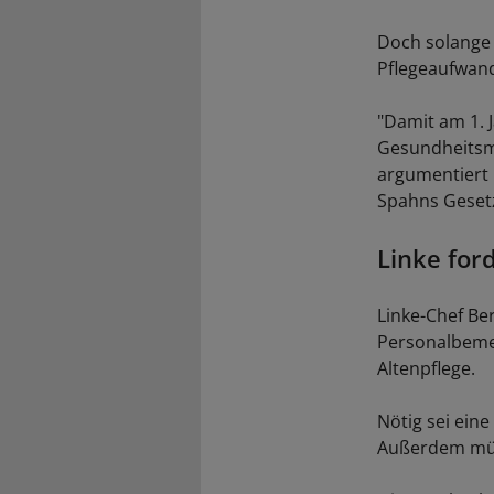
Doch solange 
Pflegeaufwand
"Damit am 1. 
Gesundheitsmi
argumentiert 
Spahns Gesetz
Linke for
Linke-Chef Be
Personalbemes
Altenpflege.
Nötig sei ein
Außerdem müss