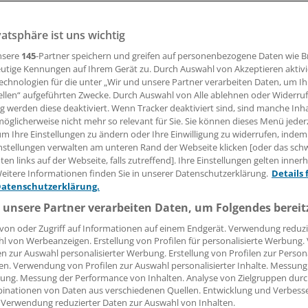
vatsphäre ist uns wichtig
nister Jens Spahn will für jedes Krankenhaus in Deutschla
alstärke in der Pflege berechnen lassen. Wird diese Vorg
nsere
145
-Partner speichern und greifen auf personenbezogene Daten wie 
, soll es Sanktionen geben.
utige Kennungen auf Ihrem Gerät zu. Durch Auswahl von Akzeptieren aktivi
echnologien für die unter „Wir und unsere Partner verarbeiten Daten, um I
ellen“ aufgeführten Zwecke. Durch Auswahl von Alle ablehnen oder Widerruf
ng werden diese deaktiviert. Wenn Tracker deaktiviert sind, sind manche Inh
30.07.2018, 11:47 Uhr
öglicherweise nicht mehr so relevant für Sie. Sie können dieses Menü jeder
um Ihre Einstellungen zu ändern oder Ihre Einwilligung zu widerrufen, indem
nstellungen verwalten am unteren Rand der Webseite klicken [oder das sc
en links auf der Webseite, falls zutreffend]. Ihre Einstellungen gelten inner
eitere Informationen finden Sie in unserer Datenschutzerklärung.
Details 
Datenschutzerklärung.
 unsere Partner verarbeiten Daten, um Folgendes bereit
von oder Zugriff auf Informationen auf einem Endgerät. Verwendung reduzi
l von Werbeanzeigen. Erstellung von Profilen für personalisierte Werbung
en zur Auswahl personalisierter Werbung. Erstellung von Profilen zur Person
en. Verwendung von Profilen zur Auswahl personalisierter Inhalte. Messung
ung. Messung der Performance von Inhalten. Analyse von Zielgruppen durch
inationen von Daten aus verschiedenen Quellen. Entwicklung und Verbess
 Verwendung reduzierter Daten zur Auswahl von Inhalten.