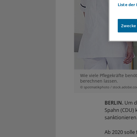
Liste der
Zwecke
Wie viele Pflegekräfte ben
berechnen lassen.
© spotmatikphoto / stock.adobe.c
BERLIN.
Um di
Spahn (CDU) 
sanktionieren
Ab 2020 solle