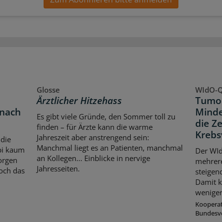
Glosse
WIdO-Q
Ärztlicher Hitzehass
Tumor
 nach
Minde
Es gibt viele Gründe, den Sommer toll zu
die Z
finden – für Ärzte kann die warme
Krebs
Jahreszeit aber anstrengend sein:
 die
Manchmal liegt es an Patienten, manchmal
bi kaum
Der WId
an Kollegen... Einblicke in nervige
orgen
mehrer
Jahresseiten.
och das
steigen
Damit k
weniger
Koopera
Bundesv