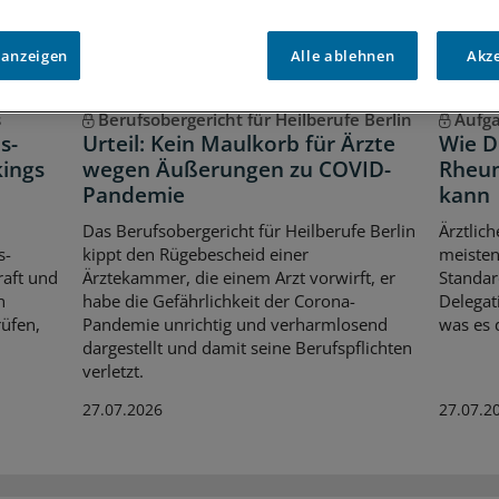
 anzeigen
Alle ablehnen
Akz
s
Berufsobergericht für Heilberufe Berlin
Aufg
s-
Urteil: Kein Maulkorb für Ärzte
Wie D
kings
wegen Äußerungen zu COVID-
Rheum
Pandemie
kann
Das Berufsobergericht für Heilberufe Berlin
Ärztlich
s-
kippt den Rügebescheid einer
meisten
aft und
Ärztekammer, die einem Arzt vorwirft, er
Standar
n
habe die Gefährlichkeit der Corona-
Delegat
üfen,
Pandemie unrichtig und verharmlosend
was es d
dargestellt und damit seine Berufspflichten
verletzt.
27.07.2026
27.07.2