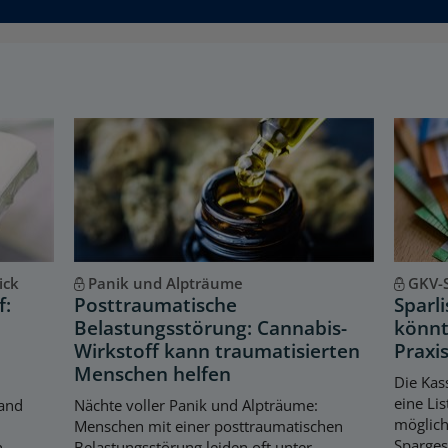
ick
Panik und Alpträume
GKV-
f:
Posttraumatische
Sparl
Belastungsstörung: Cannabis-
könnt
Wirkstoff kann traumatisierten
Praxis
Menschen helfen
Die Kas
eine Lis
and
Nächte voller Panik und Alpträume:
möglich
Menschen mit einer posttraumatischen
Spargese
n
Belastungsstörung leiden oft unter