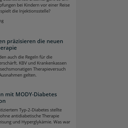
pfungen bei Kindern vor einer Reise
pielt die Injektionsstelle?
ng
n präzisieren die neuen
herapie
en auch die Regeln für die
erschärft. KBV und Krankenkassen
m sechsmonatigen Therapieversuch
 Ausnahmen gelten.
ten mit MODY-Diabetes
ion
tiziertem Typ-2-Diabetes stellte
 ohne antidiabetische Therapie
leisung und Hyperglykämie. Was war