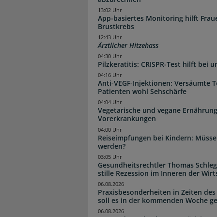
13:02 Uhr
App-basiertes Monitoring hilft Fra
Brustkrebs
12:43 Uhr
Ärztlicher Hitzehass
04:30 Uhr
Pilzkeratitis: CRISPR-Test hilft bei 
04:16 Uhr
Anti-VEGF-Injektionen: Versäumte 
Patienten wohl Sehschärfe
04:04 Uhr
Vegetarische und vegane Ernährung
Vorerkrankungen
04:00 Uhr
Reiseimpfungen bei Kindern: Müsse
werden?
03:05 Uhr
Gesundheitsrechtler Thomas Schlege
stille Rezession im Inneren der Wirt
06.08.2026
Praxisbesonderheiten in Zeiten des
soll es in der kommenden Woche g
06.08.2026