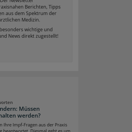
Der Newsletter
raxisnahen Berichten, Tipps
ten aus dem Spektrum der
rztlichen Medizin.
 besonders wichtige und
und News direkt zugestellt!
worten
indern: Müssen
halten werden?
n Ihre Impf-Fragen aus der Praxis
g beantwortet. Diesmal geht es um