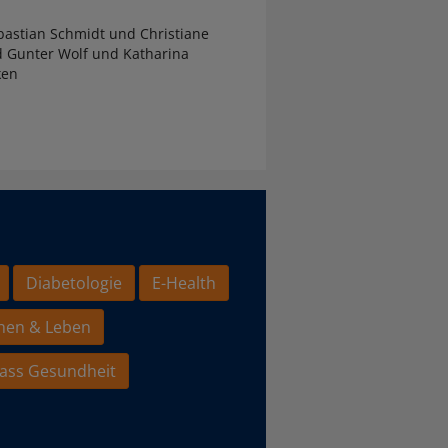
astian Schmidt und Christiane
d Gunter Wolf und Katharina
ken
Diabetologie
E-Health
hen & Leben
ass Gesundheit