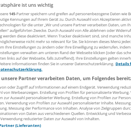
vatsphäre ist uns wichtig
 Leserin, lieber Leser,
nsere
145
-Partner speichern und greifen auf personenbezogene Daten wie 
utige Kennungen auf Ihrem Gerät zu. Durch Auswahl von Akzeptieren aktivi
tändigen Beitrag können Sie lesen, sobald Sie sich eingelogg
echnologien für die unter „Wir und unsere Partner verarbeiten Daten, um I
ellen“ aufgeführten Zwecke. Durch Auswahl von Alle ablehnen oder Widerruf
Jetzt anmelden »
Kostenlos registriere
ng werden diese deaktiviert. Wenn Tracker deaktiviert sind, sind manche Inh
öglicherweise nicht mehr so relevant für Sie. Sie können dieses Menü jeder
um Ihre Einstellungen zu ändern oder Ihre Einwilligung zu widerrufen, indem
 vergessen?
nstellungen verwalten am unteren Rand der Webseite klicken [oder das sc
es Problem beim Login?
en links auf der Webseite, falls zutreffend]. Ihre Einstellungen gelten inner
eitere Informationen finden Sie in unserer Datenschutzerklärung.
Details 
dung ist mit wenigen Klicks erledigt und kostenlos.
Datenschutzerklärung.
teile des kostenlosen Login:
 unsere Partner verarbeiten Daten, um Folgendes bereit
r
Analysen, Hintergründe und Infografiken
von oder Zugriff auf Informationen auf einem Endgerät. Verwendung reduzi
usive
Interviews und Praxis-Tipps
l von Werbeanzeigen. Erstellung von Profilen für personalisierte Werbung
en zur Auswahl personalisierter Werbung. Erstellung von Profilen zur Person
iff auf alle
medizinischen Berichte und Kommentare
en. Verwendung von Profilen zur Auswahl personalisierter Inhalte. Messung
ung. Messung der Performance von Inhalten. Analyse von Zielgruppen durch
Voraussetzungen für den Zugang
inationen von Daten aus verschiedenen Quellen. Entwicklung und Verbess
 Verwendung reduzierter Daten zur Auswahl von Inhalten.
 Partner (Lieferanten)