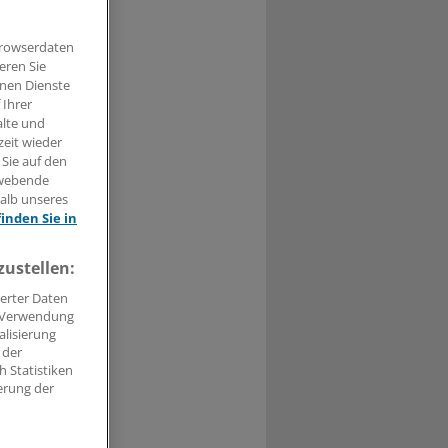
Browserdaten
eren Sie
t haben.
hnen Dienste
 Ihrer
n »
alte und
zeit wieder
 Sie auf den
hwebende
halb unseres
finden Sie in
zustellen:
erter Daten
. Verwendung
alisierung
 der
 Statistiken
erung der