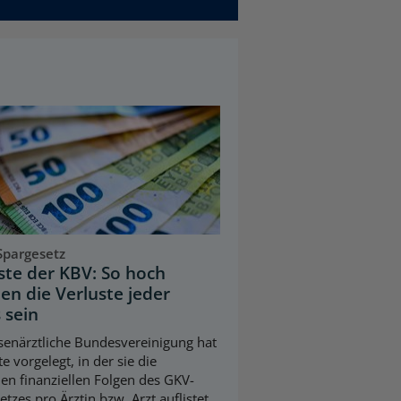
Spargesetz
iste der KBV: So hoch
en die Verluste jeder
 sein
senärztliche Bundesvereinigung hat
te vorgelegt, in der sie die
en finanziellen Folgen des GKV-
tzes pro Ärztin bzw. Arzt auflistet.