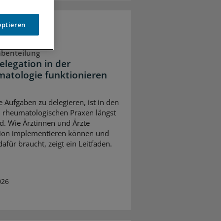
eptieren
abenteilung
elegation in der
atologie funktionieren
e Aufgaben zu delegieren, ist in den
 rheumatologischen Praxen längst
d. Wie Ärztinnen und Ärzte
ion implementieren können und
afür braucht, zeigt ein Leitfaden.
026