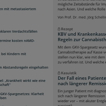
mögliche Zeitabstände für Im
uen mit metastasiertem
nach Asien. Und welche Rolle s
Von Prof. Dr. med. Jörg Schelli
Rezept
unklaren Verdachtsfällen
KBV und Krankenkasse
Regeln zur Cannabist
Termine kosten nAMD-
Mit dem GKV-Spargesetz wurd
Cannabistherapie auf Kasse v
 bei Kindern mit
stellen nun klar, wie mit de
zu verfahren ist. Und welche
n Abstandsregeln eingehalten
Kasuistik
Der Fall eines Patien
l: „Krankheit wirkt wie eine
nach längerer Remiss
schaft“
Ein junger Patient mit diagnos
 GKV-Spargesetzes: Klarheit
sich nach längerer Remission
eben
wieder vor – mit akuter Entg
passiert?