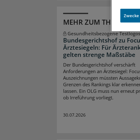
Zwecke
MEHR ZUM THEMA
Gesundheitsbezogene Testlogo
Bundesgerichtshof zu Focu
Ärztesiegeln: Für Ärzteran
gelten strenge Maßstäbe
Der Bundesgerichtshof verschärft
Anforderungen an Ärztesiegel: Focu
Auszeichnungen müssten Aussagekr
Grenzen des Rankings klar erkenne
lassen. Ein OLG muss nun erneut pr
ob Irreführung vorliegt.
30.07.2026