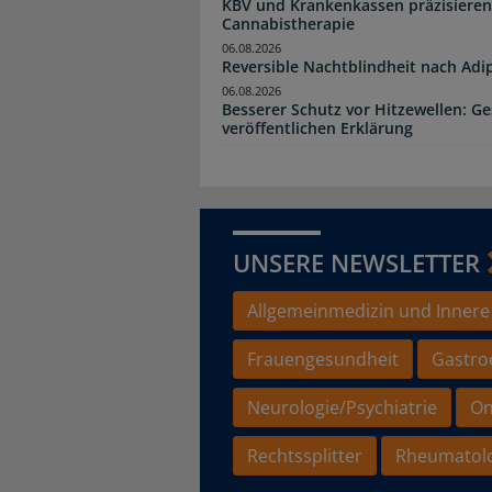
KBV und Krankenkassen präzisieren
Cannabistherapie
06.08.2026
Reversible Nachtblindheit nach Adi
06.08.2026
Besserer Schutz vor Hitzewellen: G
veröffentlichen Erklärung
UNSERE NEWSLETTER
Allgemeinmedizin und Innere
Frauengesundheit
Gastro
Neurologie/Psychiatrie
On
Rechtssplitter
Rheumatol