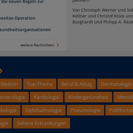
 die neuen Regeln zur
Von Christoph Werner und Seb
Kellner und Christof Kloos un
positas-Operation
Burghardt und Philipp A. Reu
esundheitsorganisationen
weitere Nachrichten
 Medizin
Top-Thema
Beruf & Alltag
Dermatologie
enterologie
Kardiologie
Kindergesundheit
Mensc
kologie
Ophthalmologie
Pneumologie
PolitKomp
ogie
Seltene Erkrankungen