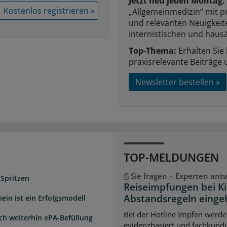
Jetzt neu jeden Montag:
Kostenlos registrieren »
„Allgemeinmedizin“ mit p
und relevanten Neuigkei
internistischen und hausä
Top-Thema:
Erhalten Sie
praxisrelevante Beiträge 
Newsletter bestellen »
TOP-MELDUNGEN
Sie fragen – Experten ant
 Spritzen
Reiseimpfungen bei K
Abstandsregeln einge
ein ist ein Erfolgsmodell
Bei der Hotline Impfen werde
sch weiterhin ePA-Befüllung
evidenzbasiert und fachkundi