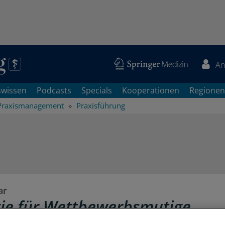
An
swissen
Podcasts
Specials
Kooperationen
Regionen
Praxismanagement
Praxisführung
ar
gie für Wettbewerbsmutige