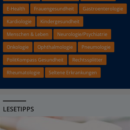
E-Health
Frauengesundheit
Gastroenterologie
Kardiologie
Kindergesundheit
Menschen & Leben
Neurologie/Psychiatrie
Onkologie
Ophthalmologie
Pneumologie
PolitKompass Gesundheit
Rechtssplitter
Rheumatologie
Seltene Erkrankungen
LESETIPPS