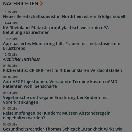
NACHRICHTEN
14:45 Uhr
Neuer Bereitschaftsdienst in Nordrhein ist ein Erfolgsmodell
14:44 Uhr
KV Rheinland-Pfalz rät prophylaktisch weiterhin ePA-
Befüllung abzurechnen
13:02 Uhr
App-basiertes Monitoring hilft Frauen mit metastasiertem
Brustkrebs
12:43 Uhr
Ärztlicher Hitzehass
04:30 Uhr
Pilzkeratitis: CRISPR-Test hilft bei unklaren Verdachtsfällen
04:16 Uhr
Anti-VEGF-Injektionen: Versäumte Termine kosten nAMD-
Patienten wohl Sehschärfe
04:04 Uhr
Vegetarische und vegane Ernährung bei Kindern mit
Vorerkrankungen
04:00 Uhr
Reiseimpfungen bei Kindern: Müssen Abstandsregeln
eingehalten werden?
03:05 Uhr
Gesundheitsrechtler Thomas Schlegel: „Krankheit wirkt wie