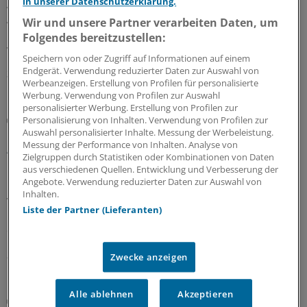
in unserer Datenschutzerklärung.
Ärztesiegel: Focus-Auszeichnungen müssten
Aussagekraft und Grenzen des Rankings klar erkennen
Wir und unsere Partner verarbeiten Daten, um
lassen. Ein OLG muss nun erneut prüfen, ob Irreführung
Folgendes bereitzustellen:
vorliegt.
Speichern von oder Zugriff auf Informationen auf einem
Endgerät. Verwendung reduzierter Daten zur Auswahl von
30.07.2026
Werbeanzeigen. Erstellung von Profilen für personalisierte
Werbung. Verwendung von Profilen zur Auswahl
personalisierter Werbung. Erstellung von Profilen zur
Berufsobergericht für Heilberufe Berlin
Personalisierung von Inhalten. Verwendung von Profilen zur
Urteil: Kein Maulkorb für Ärzte wegen
Auswahl personalisierter Inhalte. Messung der Werbeleistung.
Messung der Performance von Inhalten. Analyse von
Äußerungen zu COVID-Pandemie
Zielgruppen durch Statistiken oder Kombinationen von Daten
Das Berufsobergericht für Heilberufe Berlin kippt den
aus verschiedenen Quellen. Entwicklung und Verbesserung der
Angebote. Verwendung reduzierter Daten zur Auswahl von
Rügebescheid einer Ärztekammer, die einem Arzt
Inhalten.
vorwirft, er habe die Gefährlichkeit der Corona-
Liste der Partner (Lieferanten)
Pandemie unrichtig und verharmlosend dargestellt und
damit seine Berufspflichten verletzt.
27.07.2026
Zwecke anzeigen
Alle ablehnen
Akzeptieren
Aufgabenteilung