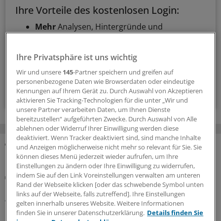
Ihre Vorteile des kostenlosen Login:
Mehr
Analysen, Hintergründe und
Infografiken
Exklusive
Interviews und Praxis-Tipps
Ihre Privatsphäre ist uns wichtig
Zugriff auf alle
medizinischen Berichte und
Kommentare
Wir und unsere
145
-Partner speichern und greifen auf
personenbezogene Daten wie Browserdaten oder eindeutige
Voraussetzungen für den Zugang
Kennungen auf Ihrem Gerät zu. Durch Auswahl von Akzeptieren
aktivieren Sie Tracking-Technologien für die unter „Wir und
unsere Partner verarbeiten Daten, um Ihnen Dienste
bereitzustellen“ aufgeführten Zwecke. Durch Auswahl von Alle
ablehnen oder Widerruf Ihrer Einwilligung werden diese
deaktiviert. Wenn Tracker deaktiviert sind, sind manche Inhalte
und Anzeigen möglicherweise nicht mehr so relevant für Sie. Sie
MEHR ZUM THEMA
können dieses Menü jederzeit wieder aufrufen, um Ihre
Einstellungen zu ändern oder Ihre Einwilligung zu widerrufen,
indem Sie auf den Link Voreinstellungen verwalten am unteren
Gesundheitsbezogene Testlogos
Rand der Webseite klicken [oder das schwebende Symbol unten
Bundesgerichtshof zu Focus-Ärztesiegeln: Für
links auf der Webseite, falls zutreffend]. Ihre Einstellungen
Ärzterankings gelten strenge Maßstäbe
gelten innerhalb unseres Website. Weitere Informationen
Der Bundesgerichtshof verschärft Anforderungen an
finden Sie in unserer Datenschutzerklärung.
Details finden Sie