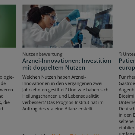
Nutzenbewertung
Unte
Arznei-Innovationen: Investition
Patie
mit doppeltem Nutzen
europ
ologie-
Welchen Nutzen haben Arznei-
Für rhe
nde
Innovationen in den vergangenen zwei
Gastroe
hweren
Jahrzehnten gestiftet? Und wie haben sich
Augenhe
nd
Heilungschancen und Lebensqualität
Biosimi
, die
verbessert? Das Prognos-Institut hat im
Untern
 ...
Auftrag des vfa eine Bilanz erstellt.
Deutsch
in den 
seltene
etablier
umfangr