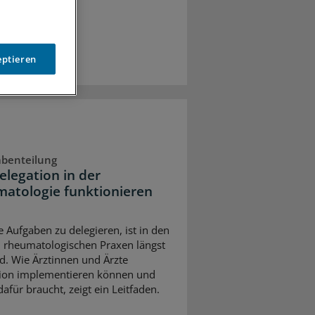
eptieren
abenteilung
elegation in der
atologie funktionieren
e Aufgaben zu delegieren, ist in den
 rheumatologischen Praxen längst
d. Wie Ärztinnen und Ärzte
ion implementieren können und
afür braucht, zeigt ein Leitfaden.