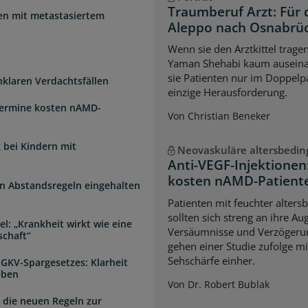
Traumberuf Arzt: Für 
uen mit metastasiertem
Aleppo nach Osnabrü
Wenn sie den Arztkittel trage
Yaman Shehabi kaum auseina
sie Patienten nur im Doppelpa
unklaren Verdachtsfällen
einzige Herausforderung.
Termine kosten nAMD-
Von Christian Beneker
 bei Kindern mit
Neovaskuläre altersbedi
Anti-VEGF-Injektione
kosten nAMD-Patiente
n Abstandsregeln eingehalten
Patienten mit feuchter alter
sollten sich streng an ihre A
l: „Krankheit wirkt wie eine
Versäumnisse und Verzögerun
schaft“
gehen einer Studie zufolge mi
Sehschärfe einher.
 GKV-Spargesetzes: Klarheit
eben
Von Dr. Robert Bublak
 die neuen Regeln zur