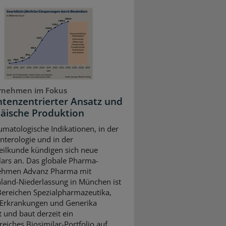
rnehmen im Fokus
ntenzentrierter Ansatz und
äische Produktion
umatologische Indikationen, in der
nterologie und in der
ilkunde kündigen sich neue
lars an. Das globale Pharma-
ehmen Advanz Pharma mit
land-Niederlassung in München ist
Bereichen Spezialpharmazeutika,
 Erkrankungen und Generika
t und baut derzeit ein
eiches Biosimilar-Portfolio auf.