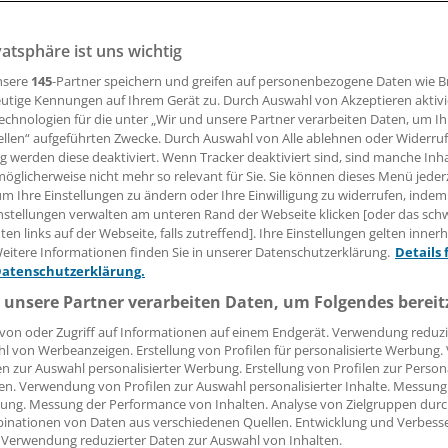
er Assistance-Dienstleister Europ Assistance und der Reha
vatsphäre ist uns wichtig
en künftig gemeinsame Sache machen. Ihr Personenschad
rungsgesellschaften helfen, Kosten zu sparen - und sogar n
nsere
145
-Partner speichern und greifen auf personenbezogene Daten wie 
n.
utige Kennungen auf Ihrem Gerät zu. Durch Auswahl von Akzeptieren aktivi
echnologien für die unter „Wir und unsere Partner verarbeiten Daten, um I
ellen“ aufgeführten Zwecke. Durch Auswahl von Alle ablehnen oder Widerruf
ng werden diese deaktiviert. Wenn Tracker deaktiviert sind, sind manche Inh
 Leserin, lieber Leser,
öglicherweise nicht mehr so relevant für Sie. Sie können dieses Menü jeder
um Ihre Einstellungen zu ändern oder Ihre Einwilligung zu widerrufen, indem
tändigen Beitrag können Sie lesen, sobald Sie sich eingelogg
nstellungen verwalten am unteren Rand der Webseite klicken [oder das sc
en links auf der Webseite, falls zutreffend]. Ihre Einstellungen gelten inner
Jetzt anmelden »
Kostenlos registriere
eitere Informationen finden Sie in unserer Datenschutzerklärung.
Details 
Datenschutzerklärung.
 vergessen?
 unsere Partner verarbeiten Daten, um Folgendes bereit
es Problem beim Login?
von oder Zugriff auf Informationen auf einem Endgerät. Verwendung reduzi
dung ist mit wenigen Klicks erledigt und kostenlos.
l von Werbeanzeigen. Erstellung von Profilen für personalisierte Werbung
en zur Auswahl personalisierter Werbung. Erstellung von Profilen zur Person
teile des kostenlosen Login:
en. Verwendung von Profilen zur Auswahl personalisierter Inhalte. Messung
ung. Messung der Performance von Inhalten. Analyse von Zielgruppen durch
r
Analysen, Hintergründe und Infografiken
inationen von Daten aus verschiedenen Quellen. Entwicklung und Verbess
usive
Interviews und Praxis-Tipps
 Verwendung reduzierter Daten zur Auswahl von Inhalten.