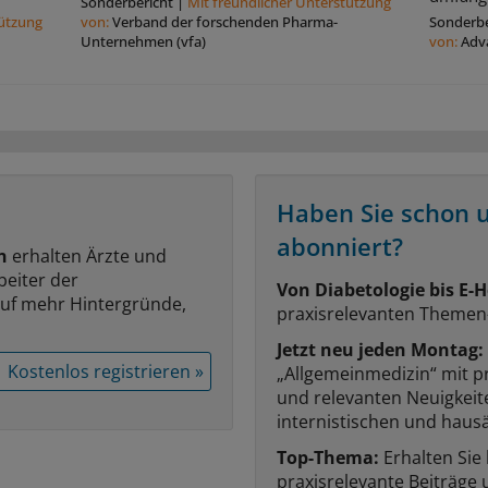
Sonderbericht
|
Mit freundlicher Unterstützung
tützung
von:
Verband der forschenden Pharma-
Sonderbe
Unternehmen (vfa)
von:
Adv
Haben Sie schon 
abonniert?
n
erhalten Ärzte und
beiter der
Von Diabetologie bis E-H
auf mehr Hintergründe,
praxisrelevanten Themen
Jetzt neu jeden Montag:
Kostenlos registrieren »
„Allgemeinmedizin“ mit p
und relevanten Neuigkei
internistischen und hausä
Top-Thema:
Erhalten Sie
praxisrelevante Beiträge 