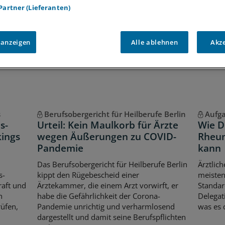
iff auf alle
medizinischen Berichte und Kommentare
 Partner (Lieferanten)
Voraussetzungen für den Zugang
 anzeigen
Alle ablehnen
Akz
s
Berufsobergericht für Heilberufe Berlin
Aufg
s-
Urteil: Kein Maulkorb für Ärzte
Wie D
kings
wegen Äußerungen zu COVID-
Rheum
Pandemie
kann
Das Berufsobergericht für Heilberufe Berlin
Ärztlich
s-
kippt den Rügebescheid einer
meisten
aft und
Ärztekammer, die einem Arzt vorwirft, er
Standar
n
habe die Gefährlichkeit der Corona-
Delegat
üfen,
Pandemie unrichtig und verharmlosend
was es d
dargestellt und damit seine Berufspflichten