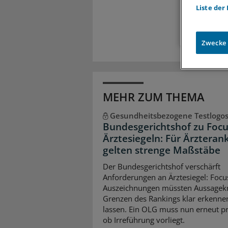
Zugr
Liste der
Zwecke
MEHR ZUM THEMA
Gesundheitsbezogene Testlogo
Bundesgerichtshof zu Focu
Ärztesiegeln: Für Ärzteran
gelten strenge Maßstäbe
Der Bundesgerichtshof verschärft
Anforderungen an Ärztesiegel: Focu
Auszeichnungen müssten Aussagekr
Grenzen des Rankings klar erkenne
lassen. Ein OLG muss nun erneut pr
ob Irreführung vorliegt.