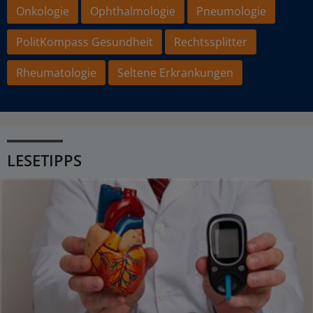
Onkologie
Ophthalmologie
Pneumologie
PolitKompass Gesundheit
Rechtssplitter
Rheumatologie
Seltene Erkrankungen
LESETIPPS