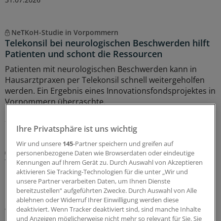
NeTKoH-Studie in Vorpommern
Telekonsil bei neurologischen Beschwerden hilft
Patienten und schont die Ressourcen
Patienten mit neurologischen Beschwerden kann in
Hausarztpraxen per Telekonsil schnell weitergeholfen
werden. Ein Ergebnis eines Innovationsfondsprojektes in
Vorpommern überraschte.
23.07.2026
Ihre Privatsphäre ist uns wichtig
Wir und unsere
145
-Partner speichern und greifen auf
Digitalisierung
personenbezogene Daten wie Browserdaten oder eindeutige
Tele-Sprechstunde wie im pädiatrischen
Kennungen auf Ihrem Gerät zu. Durch Auswahl von Akzeptieren
Bereitschaftsdienst bald auch für Erwachsene in
aktivieren Sie Tracking-Technologien für die unter „Wir und
unsere Partner verarbeiten Daten, um Ihnen Dienste
Hessen
bereitzustellen“ aufgeführten Zwecke. Durch Auswahl von Alle
Nach der guten Akzeptanz der Kinder-Videokonsultation
ablehnen oder Widerruf Ihrer Einwilligung werden diese
will die KV Hessen das Angebot im Bereitschaftsdienst
deaktiviert. Wenn Tracker deaktiviert sind, sind manche Inhalte
und Anzeigen möglicherweise nicht mehr so relevant für Sie. Sie