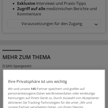
Exklusive
Interviews und Praxis-Tipps
Zugriff auf alle
medizinischen Berichte und
Kommentare
Voraussetzungen für den Zugang
MEHR ZUM THEMA
GKV-Spargesetz
Sparliste der KBV: So hoch könnten die Verluste
jeder Praxis sein
Ihre Privatsphäre ist uns wichtig
Die Kassenärztliche Bundesvereinigung hat eine Liste
vorgelegt, in der sie die möglichen finanziellen Folgen
Wir und unsere
145
-Partner speichern und greifen auf
personenbezogene Daten wie Browserdaten oder eindeutige
des GKV-Spargesetzes pro Ärztin bzw. Arzt auflistet. Die
Kennungen auf Ihrem Gerät zu. Durch Auswahl von Akzeptieren
Unterschiede zwischen Haus- und Fachärzten sind groß.
aktivieren Sie Tracking-Technologien für die unter „Wir und
unsere Partner verarbeiten Daten, um Ihnen Dienste