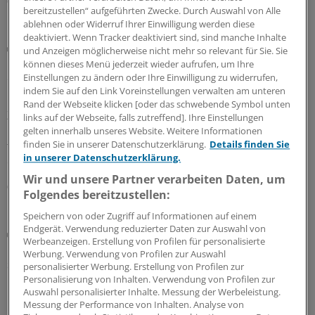
05.08.2026
bereitzustellen“ aufgeführten Zwecke. Durch Auswahl von Alle
ablehnen oder Widerruf Ihrer Einwilligung werden diese
deaktiviert. Wenn Tracker deaktiviert sind, sind manche Inhalte
Urteil
und Anzeigen möglicherweise nicht mehr so relevant für Sie. Sie
BGH: Eltern können Zwangsbehandlung von Kind
können dieses Menü jederzeit wieder aufrufen, um Ihre
ohne Genehmigung veranlassen
Einstellungen zu ändern oder Ihre Einwilligung zu widerrufen,
indem Sie auf den Link Voreinstellungen verwalten am unteren
Habe eine medizinische Maßnahme therapeutische
Rand der Webseite klicken [oder das schwebende Symbol unten
Zwecke, reiche die Einwilligung der Eltern aus. Eine
links auf der Webseite, falls zutreffend]. Ihre Einstellungen
richterliche Genehmigung sei aber bei
gelten innerhalb unseres Website. Weitere Informationen
finden Sie in unserer Datenschutzerklärung.
Details finden Sie
freiheitsentziehenden Maßnahmen weiterhin
in unserer Datenschutzerklärung.
erforderlich, so der BGH.
Wir und unsere Partner verarbeiten Daten, um
04.08.2026
Folgendes bereitzustellen:
Speichern von oder Zugriff auf Informationen auf einem
Endgerät. Verwendung reduzierter Daten zur Auswahl von
Beitragssatzstabilisierungsgesetz
Werbeanzeigen. Erstellung von Profilen für personalisierte
GKV-Spargesetz tritt in Kraft: Welche Neuerungen
Werbung. Verwendung von Profilen zur Auswahl
sofort greifen
personalisierter Werbung. Erstellung von Profilen zur
Personalisierung von Inhalten. Verwendung von Profilen zur
Das umstrittene GKV-Spargesetz ist in Kraft getreten.
Auswahl personalisierter Inhalte. Messung der Werbeleistung.
Das bedeutet auch, dass schon jetzt einige Regelungen
Messung der Performance von Inhalten. Analyse von