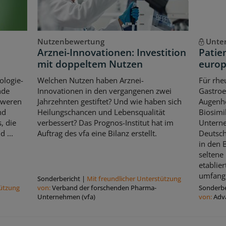
Nutzenbewertung
Unte
Arznei-Innovationen: Investition
Patie
mit doppeltem Nutzen
europ
ologie-
Welchen Nutzen haben Arznei-
Für rhe
nde
Innovationen in den vergangenen zwei
Gastroe
hweren
Jahrzehnten gestiftet? Und wie haben sich
Augenhe
nd
Heilungschancen und Lebensqualität
Biosimi
, die
verbessert? Das Prognos-Institut hat im
Untern
 ...
Auftrag des vfa eine Bilanz erstellt.
Deutsch
in den 
seltene
etablier
umfangr
Sonderbericht
|
Mit freundlicher Unterstützung
tützung
von:
Verband der forschenden Pharma-
Sonderbe
Unternehmen (vfa)
von:
Adv