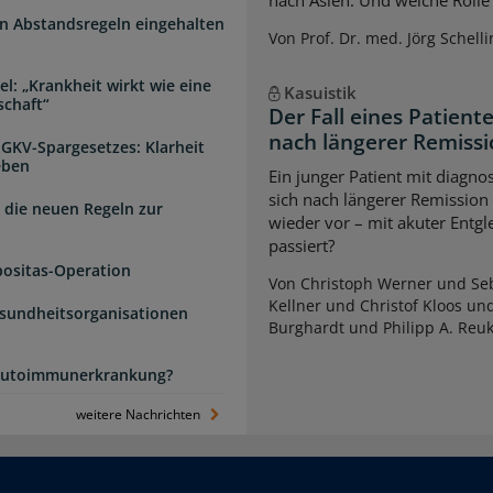
n Abstandsregeln eingehalten
Von Prof. Dr. med. Jörg Schelli
l: „Krankheit wirkt wie eine
Kasuistik
schaft“
Der Fall eines Patien
nach längerer Remiss
 GKV-Spargesetzes: Klarheit
eben
Ein junger Patient mit diagnos
sich nach längerer Remission
 die neuen Regeln zur
wieder vor – mit akuter Entg
passiert?
positas-Operation
Von Christoph Werner und Seb
Kellner und Christof Kloos un
esundheitsorganisationen
Burghardt und Philipp A. Reu
e Autoimmunerkrankung?
weitere Nachrichten