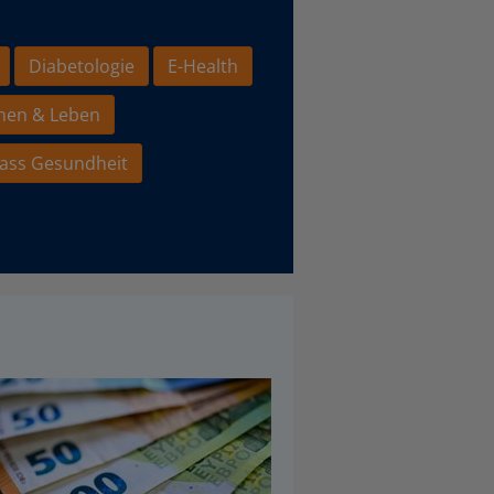
Diabetologie
E-Health
hen & Leben
ass Gesundheit