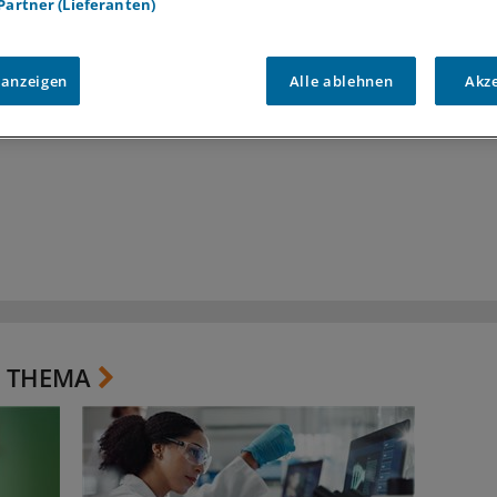
 Partner (Lieferanten)
 anzeigen
Alle ablehnen
Akz
 THEMA