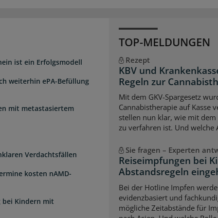
TOP-MELDUNGEN
Rezept
ein ist ein Erfolgsmodell
KBV und Krankenkasse
Regeln zur Cannabist
sch weiterhin ePA-Befüllung
Mit dem GKV-Spargesetz wurd
Cannabistherapie auf Kasse v
uen mit metastasiertem
stellen nun klar, wie mit de
zu verfahren ist. Und welche
Sie fragen – Experten ant
unklaren Verdachtsfällen
Reiseimpfungen bei K
Abstandsregeln einge
Termine kosten nAMD-
Bei der Hotline Impfen werde
evidenzbasiert und fachkundi
 bei Kindern mit
mögliche Zeitabstände für Im
nach Asien. Und welche Rolle s