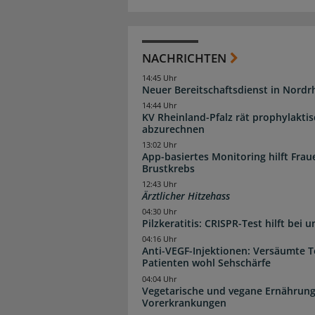
NACHRICHTEN
14:45 Uhr
Neuer Bereitschaftsdienst in Nordrh
14:44 Uhr
KV Rheinland-Pfalz rät prophylakti
abzurechnen
13:02 Uhr
App-basiertes Monitoring hilft Fra
Brustkrebs
12:43 Uhr
Ärztlicher Hitzehass
04:30 Uhr
Pilzkeratitis: CRISPR-Test hilft bei 
04:16 Uhr
Anti-VEGF-Injektionen: Versäumte 
Patienten wohl Sehschärfe
04:04 Uhr
Vegetarische und vegane Ernährung
Vorerkrankungen