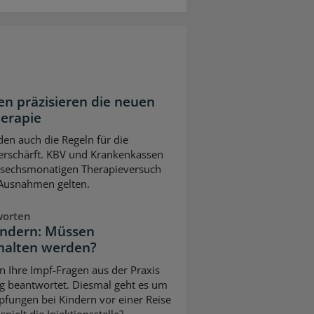
n präzisieren die neuen
herapie
en auch die Regeln für die
erschärft. KBV und Krankenkassen
m sechsmonatigen Therapieversuch
 Ausnahmen gelten.
worten
indern: Müssen
halten werden?
n Ihre Impf-Fragen aus der Praxis
g beantwortet. Diesmal geht es um
pfungen bei Kindern vor einer Reise
pielt die Injektionsstelle?