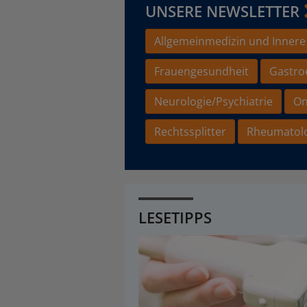
UNSERE NEWSLETTER
Allgemeinmedizin und Innere
Frauengesundheit
Gastro
Neurologie/Psychiatrie
On
Rechtssplitter
Rheumatol
LESETIPPS