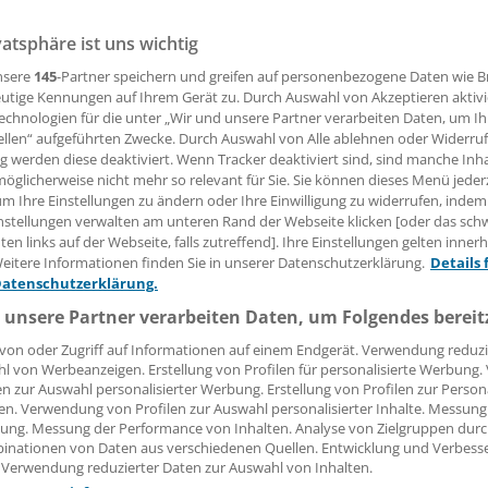
vatsphäre ist uns wichtig
 Leserin, lieber Leser,
nsere
145
-Partner speichern und greifen auf personenbezogene Daten wie 
tändigen Beitrag können Sie lesen, sobald Sie sich eingelogg
utige Kennungen auf Ihrem Gerät zu. Durch Auswahl von Akzeptieren aktivi
echnologien für die unter „Wir und unsere Partner verarbeiten Daten, um I
Jetzt anmelden »
Kostenlos registriere
ellen“ aufgeführten Zwecke. Durch Auswahl von Alle ablehnen oder Widerruf
ng werden diese deaktiviert. Wenn Tracker deaktiviert sind, sind manche Inh
öglicherweise nicht mehr so relevant für Sie. Sie können dieses Menü jeder
 vergessen?
um Ihre Einstellungen zu ändern oder Ihre Einwilligung zu widerrufen, indem
es Problem beim Login?
nstellungen verwalten am unteren Rand der Webseite klicken [oder das sc
en links auf der Webseite, falls zutreffend]. Ihre Einstellungen gelten inner
dung ist mit wenigen Klicks erledigt und kostenlos.
eitere Informationen finden Sie in unserer Datenschutzerklärung.
Details 
teile des kostenlosen Login:
Datenschutzerklärung.
 unsere Partner verarbeiten Daten, um Folgendes bereit
r
Analysen, Hintergründe und Infografiken
usive
Interviews und Praxis-Tipps
von oder Zugriff auf Informationen auf einem Endgerät. Verwendung reduzi
iff auf alle
medizinischen Berichte und Kommentare
l von Werbeanzeigen. Erstellung von Profilen für personalisierte Werbung
en zur Auswahl personalisierter Werbung. Erstellung von Profilen zur Person
en. Verwendung von Profilen zur Auswahl personalisierter Inhalte. Messung
Voraussetzungen für den Zugang
ung. Messung der Performance von Inhalten. Analyse von Zielgruppen durch
inationen von Daten aus verschiedenen Quellen. Entwicklung und Verbess
 Verwendung reduzierter Daten zur Auswahl von Inhalten.