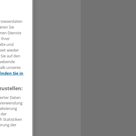
Browserdaten
t haben.
eren Sie
hnen Dienste
n »
 Ihrer
alte und
zeit wieder
 Sie auf den
hwebende
halb unseres
finden Sie in
zustellen:
erter Daten
. Verwendung
alisierung
 der
 Statistiken
erung der