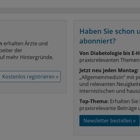
Haben Sie schon 
abonniert?
n
erhalten Ärzte und
beiter der
Von Diabetologie bis E-H
auf mehr Hintergründe,
praxisrelevanten Themen
Jetzt neu jeden Montag:
Kostenlos registrieren »
„Allgemeinmedizin“ mit p
und relevanten Neuigkei
internistischen und hausä
Top-Thema:
Erhalten Sie
praxisrelevante Beiträge 
Newsletter bestellen »