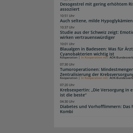
Desogestrel mit gering erhöhtem R
assoziiert
10:51 Uhr
Auch seltene, milde Hypoglykämien
10:37 Uhr
Studie aus der Schweiz zeigt: Emot
wirken vertrauenswürdiger
10:01 Uhr
Blaualgen in Badeseen: Was für Är
Cyanobakterien wichtig ist
Kooperation
|
In Kooperation mit:
AOK-Bundesver
07:30 Uhr
Tumoroperationen: Mindestmengen
Zentralisierung der Krebsversorgun
Kooperation
|
In Kooperation mit:
AOK-Bundesver
07:20 Uhr
Krebsexpertin: „Die Versorgung in e
ist die beste“
04:30 Uhr
Diabetes und Vorhofflimmern: Das hi
Kombi