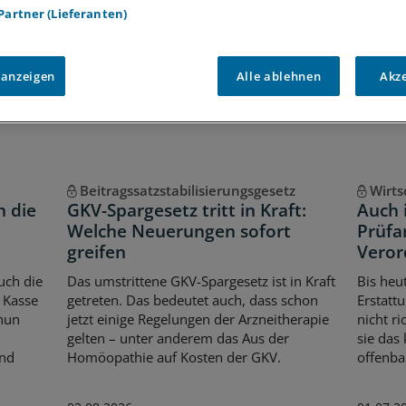
 Partner (Lieferanten)
Voraussetzungen für den Zugang
 anzeigen
Alle ablehnen
Akz
Beitragssatzstabilisierungsgesetz
Wirts
n die
GKV-Spargesetz tritt in Kraft:
Auch 
Welche Neuerungen sofort
Prüfa
greifen
Vero
uch die
Das umstrittene GKV-Spargesetz ist in Kraft
Bis heu
 Kasse
getreten. Das bedeutet auch, dass schon
Erstatt
 nun
jetzt einige Regelungen der Arzneitherapie
nicht r
gelten – unter anderem das Aus der
sie das
Und
Homöopathie auf Kosten der GKV.
offenbar