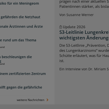
prägen nach einer aktuellen S
isiko für ein Meningeom
Patientinnen stärker, als bi
Von Susanne Werner
 gefährden die Netzhaut
ionale Ärztinnen und Ärzte
Update 2026
S3-Leitlinie Lungenkre
wichtigsten Änderun
zte rund um das Thema
Die S3-Leitlinie „Prävention,
band
des Lungenkarzinoms“ wurde a
Schütte erläutert, was für Ha
 beschleunigen die
ist.
g
band
Ein Interview von Dr. Miriam 
inem zertifizierten Zentrum
lft gegen die gefährliche
weitere Nachrichten