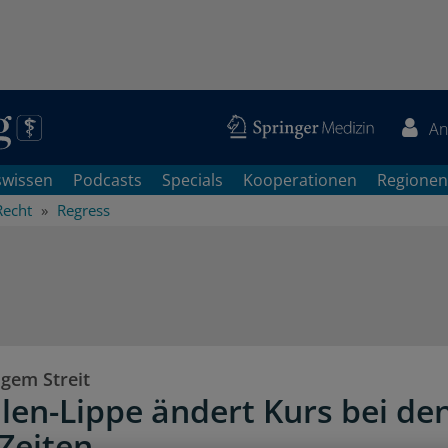
An
swissen
Podcasts
Specials
Kooperationen
Regionen
Recht
Regress
igem Streit
len-Lippe ändert Kurs bei de
-Zeiten