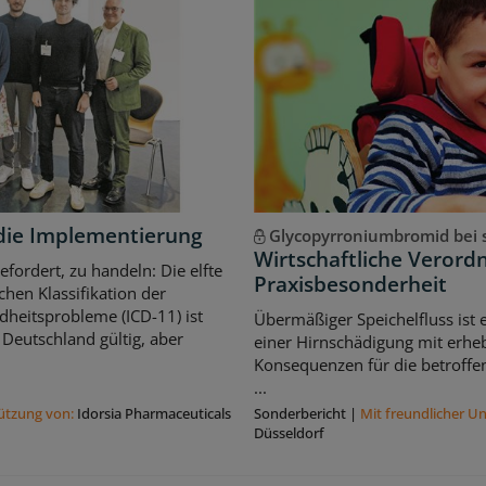
ür die Implementierung
Glycopyrroniumbromid bei s
Wirtschaftliche Veror
gefordert, zu handeln: Die elfte
Praxisbesonderheit
schen Klassifikation der
heitsprobleme (ICD-11) ist
Übermäßiger Speichelfluss ist
 Deutschland gültig, aber
einer Hirnschädigung mit erhe
Konsequenzen für die betroffe
...
tützung von:
Idorsia Pharmaceuticals
Sonderbericht
|
Mit freundlicher U
Düsseldorf