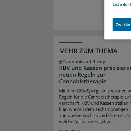
Liste der
Zwecke
MEHR ZUM THEMA
Cannabis auf Rezept
KBV und Kassen präzisiere
neuen Regeln zur
Cannabistherapie
Mit dem GKV-Spargestetz wurden a
Regeln für die Cannabistherapie auf
verschärft. KBV und Kassen stellen
klar, wie mit dem sechsmonatigen
Therapieversuch zu verfahren ist. 
welche Ausnahmen gelten.