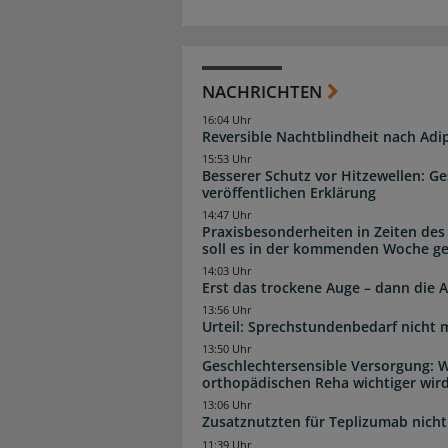
NACHRICHTEN
16:04 Uhr
Reversible Nachtblindheit nach Adi
15:53 Uhr
Besserer Schutz vor Hitzewellen: G
veröffentlichen Erklärung
14:47 Uhr
Praxisbesonderheiten in Zeiten des
soll es in der kommenden Woche g
14:03 Uhr
Erst das trockene Auge – dann di
13:56 Uhr
Urteil: Sprechstundenbedarf nicht 
13:50 Uhr
Geschlechtersensible Versorgung: W
orthopädischen Reha wichtiger wir
13:06 Uhr
Zusatznutzten für Teplizumab nicht 
11:39 Uhr