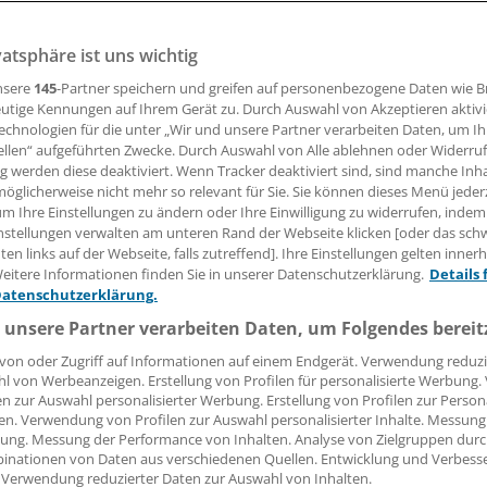
vatsphäre ist uns wichtig
 Kritik lenkt die KVWL ein und geht Regeländerungen bei de
sprüfung an. In Zukunft sollen Rückforderungen geringer aus
nsere
145
-Partner speichern und greifen auf personenbezogene Daten wie 
utige Kennungen auf Ihrem Gerät zu. Durch Auswahl von Akzeptieren aktivi
echnologien für die unter „Wir und unsere Partner verarbeiten Daten, um I
ellen“ aufgeführten Zwecke. Durch Auswahl von Alle ablehnen oder Widerruf
 Leserin, lieber Leser,
ng werden diese deaktiviert. Wenn Tracker deaktiviert sind, sind manche Inh
öglicherweise nicht mehr so relevant für Sie. Sie können dieses Menü jeder
tändigen Beitrag können Sie lesen, sobald Sie sich eingelogg
um Ihre Einstellungen zu ändern oder Ihre Einwilligung zu widerrufen, indem
nstellungen verwalten am unteren Rand der Webseite klicken [oder das sc
Jetzt anmelden »
Kostenlos registriere
en links auf der Webseite, falls zutreffend]. Ihre Einstellungen gelten inner
eitere Informationen finden Sie in unserer Datenschutzerklärung.
Details 
 vergessen?
Datenschutzerklärung.
es Problem beim Login?
 unsere Partner verarbeiten Daten, um Folgendes bereit
dung ist mit wenigen Klicks erledigt und kostenlos.
von oder Zugriff auf Informationen auf einem Endgerät. Verwendung reduzi
l von Werbeanzeigen. Erstellung von Profilen für personalisierte Werbung
teile des kostenlosen Login:
en zur Auswahl personalisierter Werbung. Erstellung von Profilen zur Person
en. Verwendung von Profilen zur Auswahl personalisierter Inhalte. Messung
r
Analysen, Hintergründe und Infografiken
ung. Messung der Performance von Inhalten. Analyse von Zielgruppen durch
usive
Interviews und Praxis-Tipps
inationen von Daten aus verschiedenen Quellen. Entwicklung und Verbess
 Verwendung reduzierter Daten zur Auswahl von Inhalten.
iff auf alle
medizinischen Berichte und Kommentare