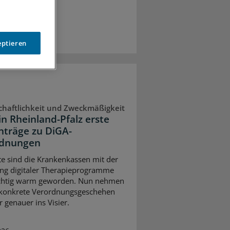
eptieren
chaftlichkeit und Zweckmäßigkeit
in Rheinland-Pfalz erste
nträge zu DiGA-
rdnungen
te sind die Krankenkassen mit der
ung digitaler Therapieprogramme
ichtig warm geworden. Nun nehmen
 konkrete Verordnungsgeschehen
 genauer ins Visier.