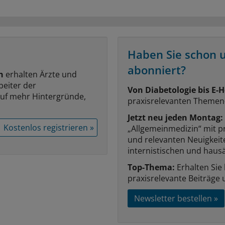
Haben Sie schon 
abonniert?
n
erhalten Ärzte und
beiter der
Von Diabetologie bis E-H
auf mehr Hintergründe,
praxisrelevanten Themen
Jetzt neu jeden Montag:
Kostenlos registrieren »
„Allgemeinmedizin“ mit p
und relevanten Neuigkei
internistischen und hausä
Top-Thema:
Erhalten Sie
praxisrelevante Beiträge 
Newsletter bestellen »