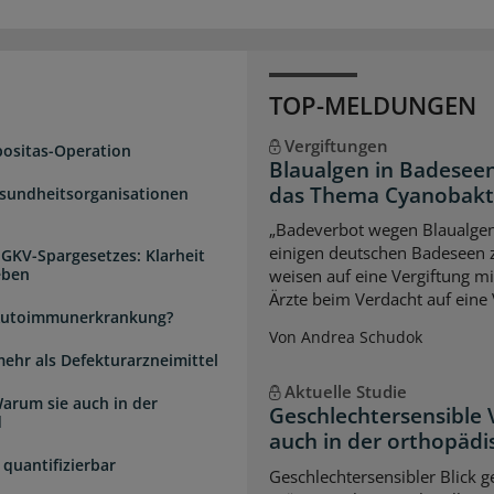
TOP-MELDUNGEN
Vergiftungen
positas-Operation
Blaualgen in Badeseen
das Thema Cyanobakter
esundheitsorganisationen
„Badeverbot wegen Blaualgen
einigen deutschen Badeseen
 GKV-Spargesetzes: Klarheit
eben
weisen auf eine Vergiftung m
Ärzte beim Verdacht auf eine 
e Autoimmunerkrankung?
Von Andrea Schudok
mehr als Defekturarzneimittel
Aktuelle Studie
arum sie auch in der
Geschlechtersensible
d
auch in der orthopädi
quantifizierbar
Geschlechtersensibler Blick 