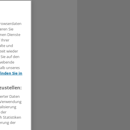
r
fallen.
Browserdaten
eren Sie
hnen Dienste
 Ihrer
alte und
zeit wieder
t haben.
 Sie auf den
hwebende
n »
halb unseres
finden Sie in
zustellen:
erter Daten
. Verwendung
alisierung
 der
 Statistiken
erung der