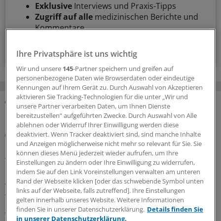
Exklusive
Interviews und Praxis-Tipps
Zugriff auf alle
medizinischen Berichte und
Kommentare
Voraussetzungen für den Zugang
Ihre Privatsphäre ist uns wichtig
Wir und unsere
145
-Partner speichern und greifen auf
personenbezogene Daten wie Browserdaten oder eindeutige
Kennungen auf Ihrem Gerät zu. Durch Auswahl von Akzeptieren
aktivieren Sie Tracking-Technologien für die unter „Wir und
unsere Partner verarbeiten Daten, um Ihnen Dienste
MEHR ZUM THEMA
bereitzustellen“ aufgeführten Zwecke. Durch Auswahl von Alle
ablehnen oder Widerruf Ihrer Einwilligung werden diese
Gesundheitsbezogene Testlogos
deaktiviert. Wenn Tracker deaktiviert sind, sind manche Inhalte
Bundesgerichtshof zu Focus-Ärztesiegeln: Für
und Anzeigen möglicherweise nicht mehr so relevant für Sie. Sie
können dieses Menü jederzeit wieder aufrufen, um Ihre
Ärzterankings gelten strenge Maßstäbe
Einstellungen zu ändern oder Ihre Einwilligung zu widerrufen,
Der Bundesgerichtshof verschärft Anforderungen an
indem Sie auf den Link Voreinstellungen verwalten am unteren
Ärztesiegel: Focus-Auszeichnungen müssten
Rand der Webseite klicken [oder das schwebende Symbol unten
links auf der Webseite, falls zutreffend]. Ihre Einstellungen
Aussagekraft und Grenzen des Rankings klar erkennen
gelten innerhalb unseres Website. Weitere Informationen
lassen. Ein OLG muss nun erneut prüfen, ob Irreführung
finden Sie in unserer Datenschutzerklärung.
Details finden Sie
vorliegt.
in unserer Datenschutzerklärung.