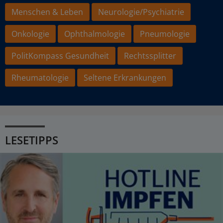
Menschen & Leben
Neurologie/Psychiatrie
Onkologie
Ophthalmologie
Pneumologie
PolitKompass Gesundheit
Rechtssplitter
Rheumatologie
Seltene Erkrankungen
LESETIPPS