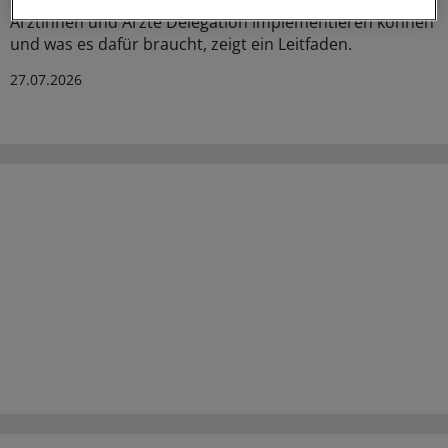
rheumatologischen Praxen längst Standard. Wie
Ärztinnen und Ärzte Delegation implementieren können
und was es dafür braucht, zeigt ein Leitfaden.
27.07.2026