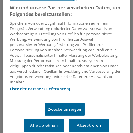
30.07.2026
Wir und unsere Partner verarbeiten Daten, um
Folgendes bereitzustellen:
Speichern von oder Zugriff auf Informationen auf einem
Berufsobergericht für Heilberufe Berlin
Endgerät. Verwendung reduzierter Daten zur Auswahl von
Urteil: Kein Maulkorb für Ärzte wegen
Werbeanzeigen. Erstellung von Profilen für personalisierte
Äußerungen zu COVID-Pandemie
Werbung. Verwendung von Profilen zur Auswahl
personalisierter Werbung. Erstellung von Profilen zur
Das Berufsobergericht für Heilberufe Berlin kippt den
Personalisierung von Inhalten. Verwendung von Profilen zur
Rügebescheid einer Ärztekammer, die einem Arzt
Auswahl personalisierter Inhalte. Messung der Werbeleistung.
Messung der Performance von Inhalten. Analyse von
vorwirft, er habe die Gefährlichkeit der Corona-
Zielgruppen durch Statistiken oder Kombinationen von Daten
Pandemie unrichtig und verharmlosend dargestellt und
aus verschiedenen Quellen. Entwicklung und Verbesserung der
damit seine Berufspflichten verletzt.
Angebote. Verwendung reduzierter Daten zur Auswahl von
Inhalten.
27.07.2026
Liste der Partner (Lieferanten)
Aufgabenteilung
Zwecke anzeigen
Wie Delegation in der Rheumatologie
funktionieren kann
Alle ablehnen
Akzeptieren
Ärztliche Aufgaben zu delegieren, ist in den meisten