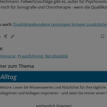
Weichmann. Fallwertzuschläge gibt es, außer für Psychosoma
noch für Sonografie und Chirotherapie - wenn die Qualifika
u auch:
Qualitätsgebundene Leistungen bringen zusätzliche
e:
 Honorar
Praxisführung
Berufspolitik
tter zum Thema
Alltag
ektüre: Lesen Sie Wissenswertes und Nützliches für Ihre tägliche 
Kolleginnen und Kollegen inspirieren - und seien Sie immer einen S
wöchentlich (Sonntag)