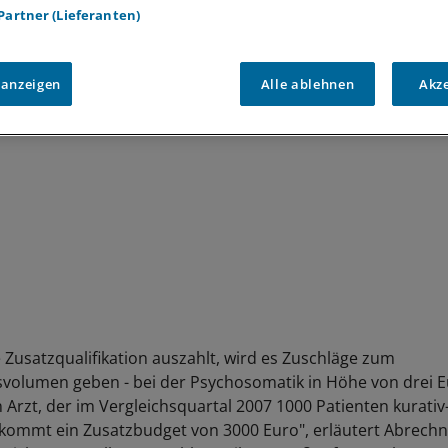
tahl, Pressesprecher der KBV. Die Vergütung liege deutlich 
 Partner (Lieferanten)
Punkten.
 anzeigen
Alle ablehnen
Akz
e Zusatzqualifikation auszahlt, wird es Zuschläge zum
svolumen geben - bei der Psychosomatik in Höhe von drei Eu
in Arzt, der im Vergleichsquartal 2007 1000 Patienten kurati
kommt ein Zusatzbudget von 3000 Euro", erläutert Abrech