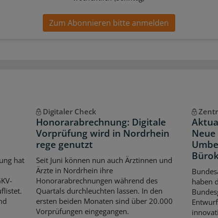
Zum Abonnieren bitte anmelden
Digitaler Check
Zentr
Honorarabrechnung: Digitale
Aktua
Vorprüfung wird in Nordrhein
Neue 
rege genutzt
Umbe
Bürok
ung hat
Seit Juni können nun auch Ärztinnen und
Ärzte in Nordrhein ihre
Bundes
GKV-
Honorarabrechnungen während des
haben 
listet.
Quartals durchleuchten lassen. In den
Bundes
nd
ersten beiden Monaten sind über 20.000
Entwurf
Vorprüfungen eingegangen.
innovat