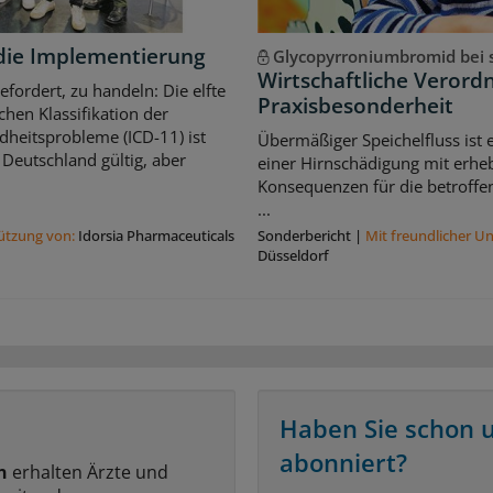
ür die Implementierung
Glycopyrroniumbromid bei s
Wirtschaftliche Veror
gefordert, zu handeln: Die elfte
Praxisbesonderheit
schen Klassifikation der
heitsprobleme (ICD-11) ist
Übermäßiger Speichelfluss ist
 Deutschland gültig, aber
einer Hirnschädigung mit erhe
Konsequenzen für die betroffe
...
tützung von:
Idorsia Pharmaceuticals
Sonderbericht
|
Mit freundlicher U
Düsseldorf
Haben Sie schon 
abonniert?
n
erhalten Ärzte und