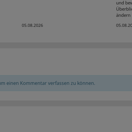
und bew
Überbli
ändern s
05.08.2026
05.08.2
 um einen Kommentar verfassen zu können.