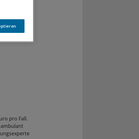
höher als
eptieren
ro pro Fall.
v-ambulant
nungsexperte