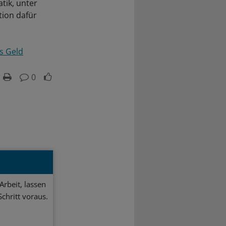
tik, unter
tion dafür
s Geld
0
Arbeit, lassen
chritt voraus.