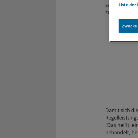
sagt Roland S
Liste der
zuvor mit 20 
Zwecke
Damit sich di
Regelleistung
"Das heißt, e
behandelt, be