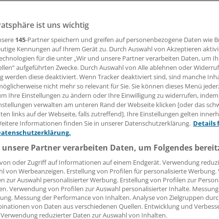
(ger). Mit Zusatzqualifikationen können Hausärzte ab 200
vatsphäre ist uns wichtig
svolumen deutlich erhöhen. Selbst für Durchschnittspraxe
räge von mehreren 1000 Euro zusammenkommen.
nsere
145
-Partner speichern und greifen auf personenbezogene Daten wie 
utige Kennungen auf Ihrem Gerät zu. Durch Auswahl von Akzeptieren aktivi
echnologien für die unter „Wir und unsere Partner verarbeiten Daten, um I
ellen“ aufgeführten Zwecke. Durch Auswahl von Alle ablehnen oder Widerruf
15.10.2008, 05:00 Uhr
ng werden diese deaktiviert. Wenn Tracker deaktiviert sind, sind manche Inh
öglicherweise nicht mehr so relevant für Sie. Sie können dieses Menü jeder
um Ihre Einstellungen zu ändern oder Ihre Einwilligung zu widerrufen, indem
nstellungen verwalten am unteren Rand der Webseite klicken [oder das sc
en links auf der Webseite, falls zutreffend]. Ihre Einstellungen gelten inner
ch dem Start des EBM 2008 hatten viele Ärzte den Psychos
eitere Informationen finden Sie in unserer Datenschutzerklärung.
Details 
0 Punkten je Fall bei Zusatzqualifikation heftig kritisiert. 
Datenschutzerklärung.
zu niedrig - und vor allem wer die Leistungen häufig erbrin
 unsere Partner verarbeiten Daten, um Folgendes bereit
t auf seine Kosten.
von oder Zugriff auf Informationen auf einem Endgerät. Verwendung reduzi
l von Werbeanzeigen. Erstellung von Profilen für personalisierte Werbung
arreform 2009 wird sich das ändern. Der alte Qualitätszusch
en zur Auswahl personalisierter Werbung. Erstellung von Profilen zur Person
en. Verwendung von Profilen zur Auswahl personalisierter Inhalte. Messung
ibt es wieder eine Vergütung nach Einzelleistungen. "Es kön
ung. Messung der Performance von Inhalten. Analyse von Zielgruppen durch
ffern des EBM (Abschnitt 35.1) abgerechnet werden, wenn
inationen von Daten aus verschiedenen Quellen. Entwicklung und Verbess
e ein Hausarzt die entsprechende Leistung auch tatsächlich 
 Verwendung reduzierter Daten zur Auswahl von Inhalten.