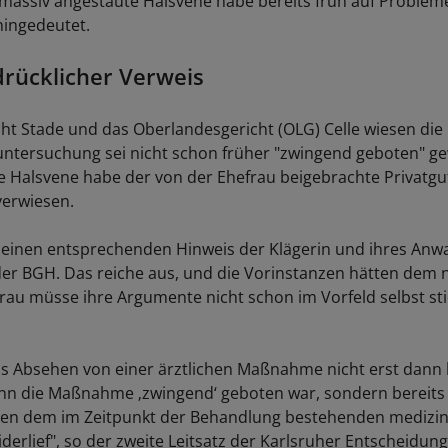
massiv angestaute Halsvene habe bereits früh auf Problem
hingedeutet.
rücklicher Verweis
ht Stade und das Oberlandesgericht (OLG) Celle wiesen die 
ntersuchung sei nicht schon früher "zwingend geboten" ge
e Halsvene habe der von der Ehefrau beigebrachte Privatgu
verwiesen.
einen entsprechenden Hinweis der Klägerin und ihres Anwa
er BGH. Das reiche aus, und die Vorinstanzen hätten dem
rau müsse ihre Argumente nicht schon im Vorfeld selbst sti
s Absehen von einer ärztlichen Maßnahme nicht erst dann
enn die Maßnahme ‚zwingend‘ geboten war, sondern bereit
iben dem im Zeitpunkt der Behandlung bestehenden medizi
erlief", so der zweite Leitsatz der Karlsruher Entscheidung