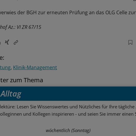
l verwies der BGH zur erneuten Prüfung an das OLG Celle zu
hof Az.: VI ZR 67/15
e:
ftung
Klinik-Management
tter zum Thema
Alltag
ektüre: Lesen Sie Wissenswertes und Nützliches für Ihre tägliche 
Kolleginnen und Kollegen inspirieren - und seien Sie immer einen S
wöchentlich (Sonntag)