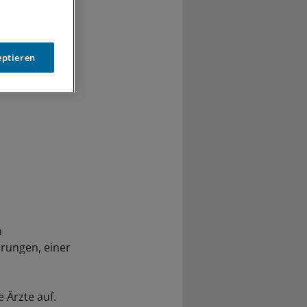
eptieren
n
rungen, einer
 Ärzte auf.