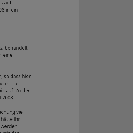
s auf
8 in ein
ka behandelt;
n eine
, so dass hier
ächst nach
ik auf. Zu der
l 2008.
uchung viel
hätte ihr
n werden