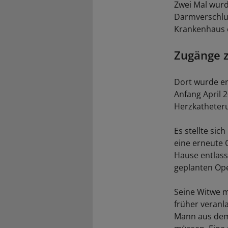
Zwei Mal wurd
Darmverschlus
Krankenhaus 
Zugänge 
Dort wurde er
Anfang April 
Herzkatheter
Es stellte sic
eine erneute 
Hause entlass
geplanten Ope
Seine Witwe m
früher veranl
Mann aus dem 