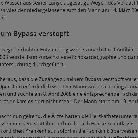
e Wasser aus seiner Lunge abgesaugt. Wegen des Verdacht
s wies der niedergelassene Arzt den Mann am 14. März 200
ein.
zum Bypass verstopft
 wegen erhöhter Entzündungswerte zunächst mit Antibioti
2008 wurde dann zunächst eine Echokardiographie und dan
untersuchung durchgeführt.
h heraus, dass die Zugänge zu seinem Bypass verstopft waren
Operation erforderlich war. Der Mann wurde allerdings zun
en und suchte am 8. April 2008 eine entsprechende Fachklin
ration kam es dort nicht mehr: Der Mann starb am 10. Apri
acht nun geltend, die Ärzte hätten die Herzkatheterunters
assen müssen. Statt ihn nochmals nach Hause zu entlassen, 
örtlichen Krankenhaus sofort in die Fachklinik überwiese