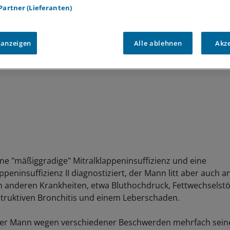
 Partner (Lieferanten)
 anzeigen
Alle ablehnen
Akz
ne "mäßiggradige" Mitralklappeninsuffizienz und eine
ppeninsuffizienz II diagnostiziert, der Mann litt aber auch a
 anderen Krankheiten, etwa Bluthochdruck, Fettwechselstö
truktiven Bronchitis und einem Leberschaden.
er Mann wegen verschiedener Beschwerden mehrfach seine