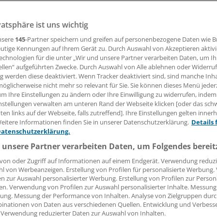
vatsphäre ist uns wichtig
dlung eines Patienten müssen sich Ärzte am "medizinische
ebt der Bundesgerichtshof hervor. Strittig war der Zeitpunk
nsere
145
-Partner speichern und greifen auf personenbezogene Daten wie 
.
utige Kennungen auf Ihrem Gerät zu. Durch Auswahl von Akzeptieren aktivi
echnologien für die unter „Wir und unsere Partner verarbeiten Daten, um I
ellen“ aufgeführten Zwecke. Durch Auswahl von Alle ablehnen oder Widerruf
ng werden diese deaktiviert. Wenn Tracker deaktiviert sind, sind manche Inh
12.02.2016, 07:22 Uhr
öglicherweise nicht mehr so relevant für Sie. Sie können dieses Menü jeder
um Ihre Einstellungen zu ändern oder Ihre Einwilligung zu widerrufen, indem
nstellungen verwalten am unteren Rand der Webseite klicken [oder das sc
en links auf der Webseite, falls zutreffend]. Ihre Einstellungen gelten inner
eitere Informationen finden Sie in unserer Datenschutzerklärung.
Details 
Datenschutzerklärung.
rzte müssen sich bei ihren Behandlungen an den "medizin
ten. Ein Behandlungsfehler liegt daher nicht erst dann vor,
 unsere Partner verarbeiten Daten, um Folgendes bereit
 Untersuchung oder Behandlung "zwingend geboten" war, h
von oder Zugriff auf Informationen auf einem Endgerät. Verwendung reduzi
h veröffentlichten Beschluss des Bundesgerichtshofs (BGH) 
l von Werbeanzeigen. Erstellung von Profilen für personalisierte Werbung
en zur Auswahl personalisierter Werbung. Erstellung von Profilen zur Person
en. Verwendung von Profilen zur Auswahl personalisierter Inhalte. Messung
ne Frau aus Niedersachsen Aussicht auf eine Entschädigun
ung. Messung der Performance von Inhalten. Analyse von Zielgruppen durch
hemannes. Nach einem Hinterwandinfarkt und der Diagnos
inationen von Daten aus verschiedenen Quellen. Entwicklung und Verbess
 Verwendung reduzierter Daten zur Auswahl von Inhalten.
äßerkrankung hatte der Mann 1995 einen Bypass bekomme