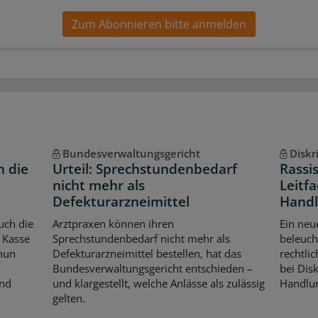
Zum Abonnieren bitte anmelden
Bundesverwaltungsgericht
Diskr
n die
Urteil: Sprechstundenbedarf
Rassi
nicht mehr als
Leitfa
Defekturarzneimittel
Handl
uch die
Arztpraxen können ihren
Ein neu
 Kasse
Sprechstundenbedarf nicht mehr als
beleuch
 nun
Defekturarzneimittel bestellen, hat das
rechtli
Bundesverwaltungsgericht entschieden –
bei Dis
Und
und klargestellt, welche Anlässe als zulässig
Handlun
gelten.