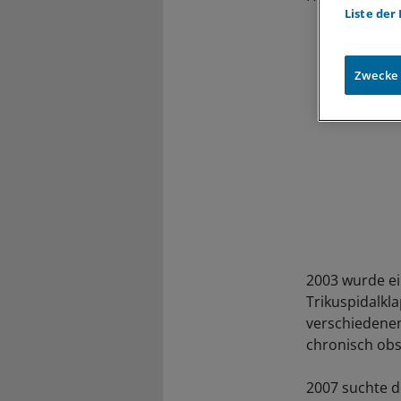
Liste der
Zwecke
2003 wurde ei
Trikuspidalkla
verschiedenen
chronisch obs
2007 suchte d