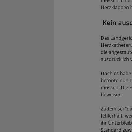
müssen. Eine 
Herzklappen 
Kein ausd
Das Landgeric
Herzkatheteru
die angestaut
ausdrücklich 
Doch es habe 
betonte nun d
müssen. Die F
beweisen.
Zudem sei "da
fehlerhaft, w
ihr Unterble
Standard zuwid