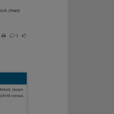
rück.
(mwo)
0
Arbeit, lassen
chritt voraus.