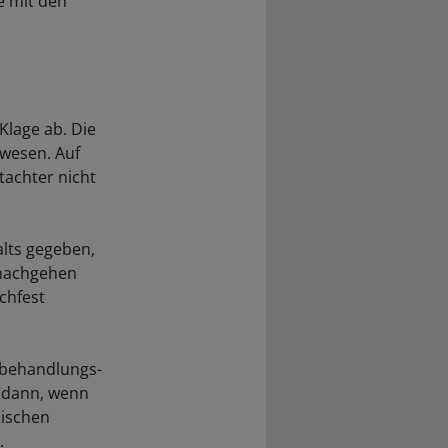
e mit den
Klage ab. Die
wesen. Auf
tachter nicht
lts gegeben,
 nachgehen
chfest
 behandlungs-
s dann, wenn
nischen
.