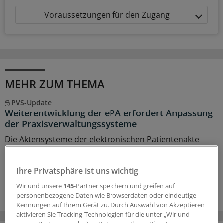
Voraussetzungen für den Zugang
MEHR ZUM THEMA
PVS-Update
Weiterentwicklung der ePA erfordert Anpassung
der Praxisverwaltungssysteme
Die Aktensysteme der elektronischen Patientenakte
werden auf eine neue Version umgestellt. Aus diesem
Grund sind Anpassungen in den PVS nötig.
Ihre Privatsphäre ist uns wichtig
25.06.2026
Wir und unsere
145
-Partner speichern und greifen auf
personenbezogene Daten wie Browserdaten oder eindeutige
Kennungen auf Ihrem Gerät zu. Durch Auswahl von Akzeptieren
aktivieren Sie Tracking-Technologien für die unter „Wir und