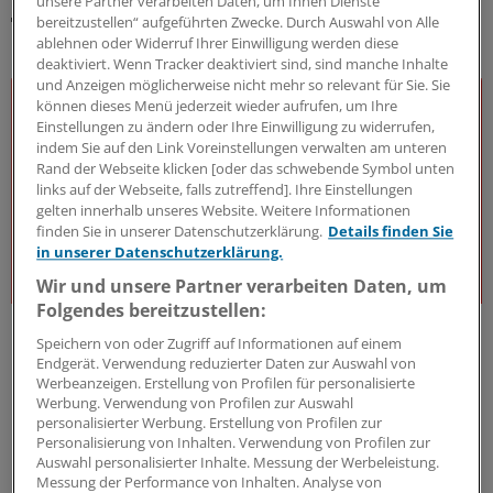
unsere Partner verarbeiten Daten, um Ihnen Dienste
bereitzustellen“ aufgeführten Zwecke. Durch Auswahl von Alle
DAS KÖNNTE SIE AUCH INTERESSIEREN
ablehnen oder Widerruf Ihrer Einwilligung werden diese
deaktiviert. Wenn Tracker deaktiviert sind, sind manche Inhalte
und Anzeigen möglicherweise nicht mehr so relevant für Sie. Sie
können dieses Menü jederzeit wieder aufrufen, um Ihre
Einstellungen zu ändern oder Ihre Einwilligung zu widerrufen,
indem Sie auf den Link Voreinstellungen verwalten am unteren
Rand der Webseite klicken [oder das schwebende Symbol unten
links auf der Webseite, falls zutreffend]. Ihre Einstellungen
gelten innerhalb unseres Website. Weitere Informationen
finden Sie in unserer Datenschutzerklärung.
Details finden Sie
in unserer Datenschutzerklärung.
Wir und unsere Partner verarbeiten Daten, um
Folgendes bereitzustellen:
J&J Open House
Speichern von oder Zugriff auf Informationen auf einem
Der Gesundheitsdialog
Endgerät. Verwendung reduzierter Daten zur Auswahl von
Expert:innen aus unterschiedlichsten Bereichen des
Werbeanzeigen. Erstellung von Profilen für personalisierte
Werbung. Verwendung von Profilen zur Auswahl
Gesundheitswesens diskutieren – offen, kritisch und
personalisierter Werbung. Erstellung von Profilen zur
lösungsorientiert – über die Herausforderungen und
Personalisierung von Inhalten. Verwendung von Profilen zur
Chancen unseres Gesundheitssystems. Dafür steht
Auswahl personalisierter Inhalte. Messung der Werbeleistung.
das J&J Open House – seit inzwischen 7 Jahren.
Messung der Performance von Inhalten. Analyse von