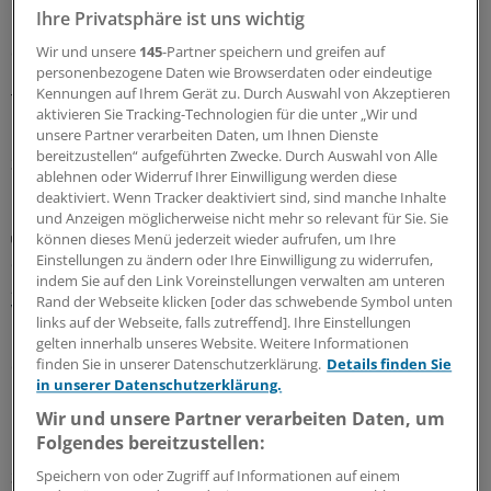
Ihre Privatsphäre ist uns wichtig
Hessen drückt auf die Tube, Niedersachsen schaut aus
der ersten Reihe zu und Berlin wartet auf Brandenburg:
Wir und unsere
145
-Partner speichern und greifen auf
personenbezogene Daten wie Browserdaten oder eindeutige
Beim Hauptstadtkongress wurden unterschiedliche
Kennungen auf Ihrem Gerät zu. Durch Auswahl von Akzeptieren
Transformationspfade in eine neue
aktivieren Sie Tracking-Technologien für die unter „Wir und
Krankenhausstruktur debattiert.
unsere Partner verarbeiten Daten, um Ihnen Dienste
bereitzustellen“ aufgeführten Zwecke. Durch Auswahl von Alle
30.06.2026
ablehnen oder Widerruf Ihrer Einwilligung werden diese
deaktiviert. Wenn Tracker deaktiviert sind, sind manche Inhalte
und Anzeigen möglicherweise nicht mehr so relevant für Sie. Sie
Hauptstadtkongress
können dieses Menü jederzeit wieder aufrufen, um Ihre
Suizidassistenz: Experten fürchten
Einstellungen zu ändern oder Ihre Einwilligung zu widerrufen,
„Goldgräberstimmung“ und fordern Schutz
indem Sie auf den Link Voreinstellungen verwalten am unteren
Rand der Webseite klicken [oder das schwebende Symbol unten
vulnerabler Menschen
links auf der Webseite, falls zutreffend]. Ihre Einstellungen
Die Haltung zur Suizidassistenz hat sich seit einem Urteil
gelten innerhalb unseres Website. Weitere Informationen
des Bundesverfassungsgerichts weiterentwickelt. Eine
finden Sie in unserer Datenschutzerklärung.
Details finden Sie
in unserer Datenschutzerklärung.
Initiative aus dem Bundestag will verhindern, dass
Menschen unter Druck gesetzt werden, ihr Leben zu
Wir und unsere Partner verarbeiten Daten, um
beenden.
Folgendes bereitzustellen:
Speichern von oder Zugriff auf Informationen auf einem
30.06.2026