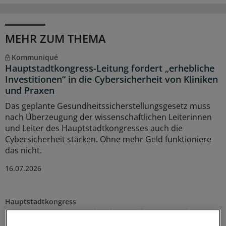
MEHR ZUM THEMA
Kommuniqué
Hauptstadtkongress-Leitung fordert „erhebliche
Investitionen“ in die Cybersicherheit von Kliniken
und Praxen
Das geplante Gesundheitssicherstellungsgesetz muss
nach Überzeugung der wissenschaftlichen Leiterinnen
und Leiter des Hauptstadtkongresses auch die
Cybersicherheit stärken. Ohne mehr Geld funktioniere
das nicht.
16.07.2026
Hauptstadtkongress
Umsetzung der Krankenhausreform: Länder
praktizieren die föderale Vielfalt