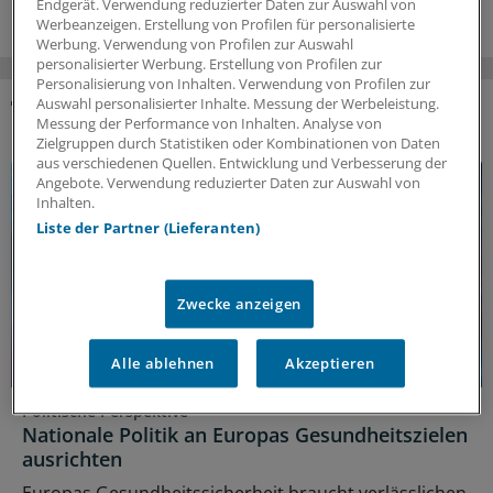
Endgerät. Verwendung reduzierter Daten zur Auswahl von
Werbeanzeigen. Erstellung von Profilen für personalisierte
Werbung. Verwendung von Profilen zur Auswahl
personalisierter Werbung. Erstellung von Profilen zur
Personalisierung von Inhalten. Verwendung von Profilen zur
Auswahl personalisierter Inhalte. Messung der Werbeleistung.
Messung der Performance von Inhalten. Analyse von
DAS KÖNNTE SIE AUCH INTERESSIEREN
Zielgruppen durch Statistiken oder Kombinationen von Daten
aus verschiedenen Quellen. Entwicklung und Verbesserung der
Angebote. Verwendung reduzierter Daten zur Auswahl von
Inhalten.
Liste der Partner (Lieferanten)
Zwecke anzeigen
Alle ablehnen
Akzeptieren
Politische Perspektive
Nationale Politik an Europas Gesundheitszielen
ausrichten
Europas Gesundheitssicherheit braucht verlässlichen