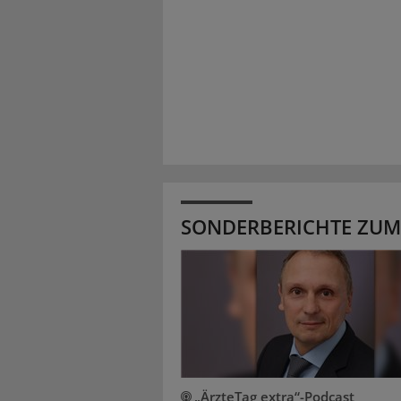
SONDERBERICHTE ZUM
„ÄrzteTag extra“-Podcast