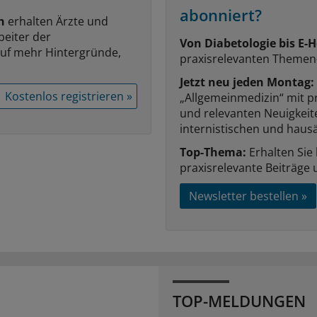
abonniert?
n
erhalten Ärzte und
beiter der
Von Diabetologie bis E-H
auf mehr Hintergründe,
praxisrelevanten Themen
Jetzt neu jeden Montag:
Kostenlos registrieren »
„Allgemeinmedizin“ mit p
und relevanten Neuigkei
internistischen und hausä
Top-Thema:
Erhalten Sie
praxisrelevante Beiträge 
Newsletter bestellen »
TOP-MELDUNGEN