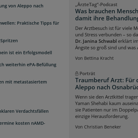
„ÄrzteTag“-Podcast
dung von Aleppo nach
Was brauchen Mensch
damit ihre Behandlung
wellen: Praktische Tipps für
Der Arztbesuch ist für viele
und Stress verbunden – so das
 Spritzen
Dr. Janina Schwabl
erklärt i
Ängste so groß sind und was 
ein ist ein Erfolgsmodell
Von Bettina Kracht
sch weiterhin ePA-Befüllung
Porträt
Traumberuf Arzt: Für 
uen mit metastasiertem
Aleppo nach Osnabrü
Wenn sie den Arztkittel trage
Yaman Shehabi kaum auseina
sie Patienten nur im Doppelpa
unklaren Verdachtsfällen
einzige Herausforderung.
Termine kosten nAMD-
Von Christian Beneker