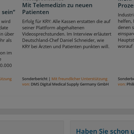
Mit Telemedizin zu neuen
Prozes
 sein“
Patienten
Industr
helfen,
 wird
Erfolg für KRY: Alle Kassen erstatten die auf
denen s
date
seiner Plattform abgehaltenen
einspar
in über
Videosprechstunden. Im Interview erläutert
Hauptst
hr als
Deutschland-Chef Daniel Schneider, wie
worauf 
KRY bei Ärzten und Patienten punkten will.
ion im
e
30.000
tützung
Sonderbericht
|
Mit freundlicher Unterstützung
Sonderbe
von:
DMS Digital Medical Supply Germany GmbH
von:
Phi
Haben Sie schon 