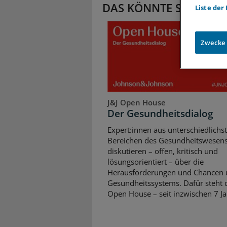
DAS KÖNNTE SIE AUCH
Liste der
Zwecke
J&J Open House
Der Gesundheitsdialog
Expert:innen aus unterschiedlichs
Bereichen des Gesundheitswesen
diskutieren – offen, kritisch und
lösungsorientiert – über die
Herausforderungen und Chancen 
Gesundheitssystems. Dafür steht d
Open House – seit inzwischen 7 Ja