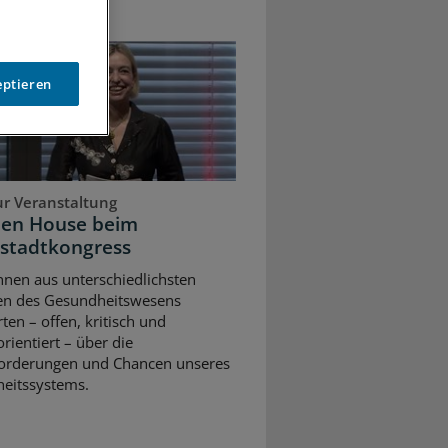
eptieren
ur Veranstaltung
pen House beim
stadtkongress
nnen aus unterschiedlichsten
en des Gesundheitswesens
rten – offen, kritisch und
rientiert – über die
orderungen und Chancen unseres
eitssystems.