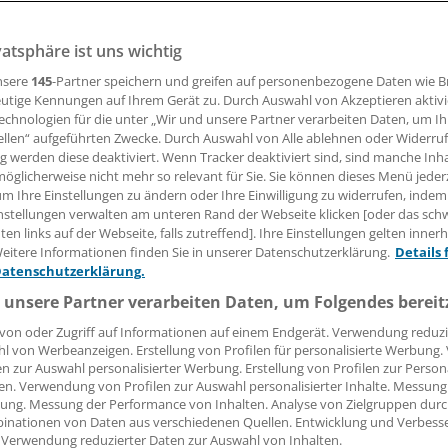
18.11.2011, 09:51 Uhr
vatsphäre ist uns wichtig
nsere
145
-Partner speichern und greifen auf personenbezogene Daten wie 
utige Kennungen auf Ihrem Gerät zu. Durch Auswahl von Akzeptieren aktivi
echnologien für die unter „Wir und unsere Partner verarbeiten Daten, um I
(eb). Eine Video HD-Live-Übertragung aus einem OP zeigt d
ellen“ aufgeführten Zwecke. Durch Auswahl von Alle ablehnen oder Widerruf
ster Cisco gemeinsam mit Storz Endoskopie und der MIC Kli
ng werden diese deaktiviert. Wenn Tracker deaktiviert sind, sind manche Inh
öglicherweise nicht mehr so relevant für Sie. Sie können dieses Menü jeder
Welch Allyn Stand (Halle 9) und der Bühne auf dem Cisco H
um Ihre Einstellungen zu ändern oder Ihre Einwilligung zu widerrufen, indem
nstellungen verwalten am unteren Rand der Webseite klicken [oder das sc
le 15) wird zudem eine Telekonsultation demonstriert.
en links auf der Webseite, falls zutreffend]. Ihre Einstellungen gelten inner
eitere Informationen finden Sie in unserer Datenschutzerklärung.
Details 
Datenschutzerklärung.
 unsere Partner verarbeiten Daten, um Folgendes bereit
e:
von oder Zugriff auf Informationen auf einem Endgerät. Verwendung reduzi
l von Werbeanzeigen. Erstellung von Profilen für personalisierte Werbung
k-Management
Praxis-EDV
Telemedizin
en zur Auswahl personalisierter Werbung. Erstellung von Profilen zur Person
en. Verwendung von Profilen zur Auswahl personalisierter Inhalte. Messung
ung. Messung der Performance von Inhalten. Analyse von Zielgruppen durch
inationen von Daten aus verschiedenen Quellen. Entwicklung und Verbess
 Verwendung reduzierter Daten zur Auswahl von Inhalten.