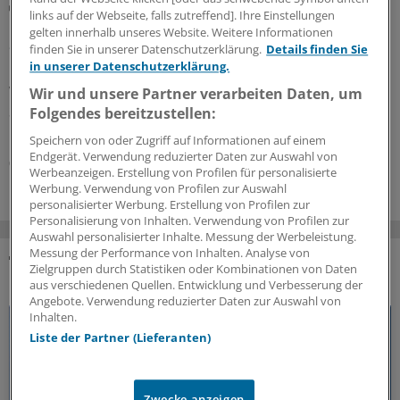
Aktuelle Studie
links auf der Webseite, falls zutreffend]. Ihre Einstellungen
Geschlechtersensible Versorgung: Warum sie
gelten innerhalb unseres Website. Weitere Informationen
auch in der orthopädischen Reha wichtiger wird
finden Sie in unserer Datenschutzerklärung.
Details finden Sie
in unserer Datenschutzerklärung.
Geschlechtersensibler Blick gefragt:
Wechseljahresbeschwerden prägen nach einer aktuellen
Wir und unsere Partner verarbeiten Daten, um
Studie den Reha-Bedarf vieler Patientinnen stärker, als
Folgendes bereitzustellen:
bislang angenommen wird.
Speichern von oder Zugriff auf Informationen auf einem
Endgerät. Verwendung reduzierter Daten zur Auswahl von
06.08.2026
Werbeanzeigen. Erstellung von Profilen für personalisierte
Werbung. Verwendung von Profilen zur Auswahl
personalisierter Werbung. Erstellung von Profilen zur
Personalisierung von Inhalten. Verwendung von Profilen zur
Auswahl personalisierter Inhalte. Messung der Werbeleistung.
Messung der Performance von Inhalten. Analyse von
Zielgruppen durch Statistiken oder Kombinationen von Daten
DAS KÖNNTE SIE AUCH INTERESSIEREN
aus verschiedenen Quellen. Entwicklung und Verbesserung der
Angebote. Verwendung reduzierter Daten zur Auswahl von
Inhalten.
Liste der Partner (Lieferanten)
Zwecke anzeigen