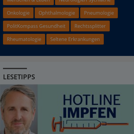
Onkologie
Ophthalmologie
Pneumologie
PolitKompass Gesundheit
Rechtssplitter
Rheumatologie
Seltene Erkrankungen
LESETIPPS