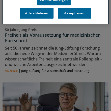
Alle ablehnen
Akzeptieren
50 Jahre Jung-Preis
Freiheit als Voraussetzung für medizinischen
Fortschritt
Seit 50 Jahren zeichnet die Jung-Stiftung Forschung
aus, die neue Wege in der Medizin eröffnet. Warum
wissenschaftliche Freiheit eine zentrale Rolle spielt –
und welche Arbeiten ausgezeichnet werden.
ANZEIGE
|
Jung-Stiftung für Wissenschaft und Forschung