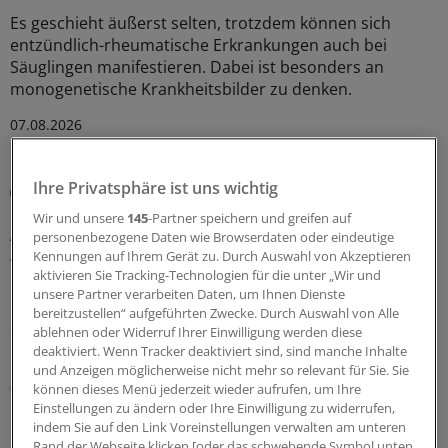
Es geschieht äußerst selten, trotzdem können sich
entzündlich-rheumatische Erkrankungen auch bei
Säuglingen manifestieren. Dabei ist besonders an
monogenetische Krankheitsbilder zu denken.
07.08.2026
Ihre Privatsphäre ist uns wichtig
Mögliche frühe Manifestation
Erst das trockene Auge – dann die
Wir und unsere
145
-Partner speichern und greifen auf
Autoimmunerkrankung?
personenbezogene Daten wie Browserdaten oder eindeutige
Kennungen auf Ihrem Gerät zu. Durch Auswahl von Akzeptieren
Trockene Augen können ein Hinweis auf eine
aktivieren Sie Tracking-Technologien für die unter „Wir und
entstehende Autoimmunerkrankung sein – etwa
unsere Partner verarbeiten Daten, um Ihnen Dienste
rheumatoide Arthritis oder Sjögren-Syndrom. In einer
bereitzustellen“ aufgeführten Zwecke. Durch Auswahl von Alle
Studie aus Taiwan gingen die Augenbeschwerden der
ablehnen oder Widerruf Ihrer Einwilligung werden diese
Diagnose im Schnitt drei Jahre voraus.
deaktiviert. Wenn Tracker deaktiviert sind, sind manche Inhalte
und Anzeigen möglicherweise nicht mehr so relevant für Sie. Sie
06.08.2026
können dieses Menü jederzeit wieder aufrufen, um Ihre
Einstellungen zu ändern oder Ihre Einwilligung zu widerrufen,
indem Sie auf den Link Voreinstellungen verwalten am unteren
Rand der Webseite klicken [oder das schwebende Symbol unten