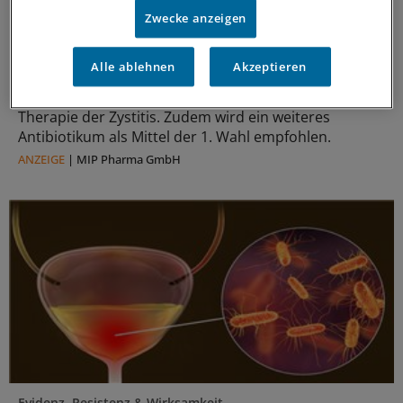
Zwecke anzeigen
Ergänzung EAU-Leitlinie 2026
Neue Empfehlung zu HWI und Zystitis
Alle ablehnen
Akzeptieren
Die EAU hat ihre HWI-Leitlinie aktualisiert.
Änderungen betreffen Klassifikation, Diagnostik und
Therapie der Zystitis. Zudem wird ein weiteres
Antibiotikum als Mittel der 1. Wahl empfohlen.
ANZEIGE
|
MIP Pharma GmbH
Evidenz, Resistenz & Wirksamkeit