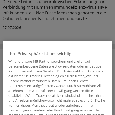
Die neue Leitlinie zu neurologischen Erkrankungen in
Verbindung mit Humanen Immundefizienz-Virus(HIV)-
Infektionen stellt klar: Diese Menschen gehören in die
Obhut erfahrener Fachärztinnen und -ärzte.
27.07.2026
Ihre Privatsphäre ist uns wichtig
DAS KÖNNTE SIE AUCH INTERESSIEREN
Wir und unsere
145
-Partner speichern und greifen auf
personenbezogene Daten wie Browserdaten oder eindeutige
Kennungen auf Ihrem Gerät zu. Durch Auswahl von Akzeptieren
aktivieren Sie Tracking-Technologien für die unter „Wir und
unsere Partner verarbeiten Daten, um Ihnen Dienste
bereitzustellen“ aufgeführten Zwecke. Durch Auswahl von Alle
ablehnen oder Widerruf Ihrer Einwilligung werden diese
deaktiviert. Wenn Tracker deaktiviert sind, sind manche Inhalte
und Anzeigen möglicherweise nicht mehr so relevant für Sie. Sie
können dieses Menü jederzeit wieder aufrufen, um Ihre
Einstellungen zu ändern oder Ihre Einwilligung zu widerrufen,