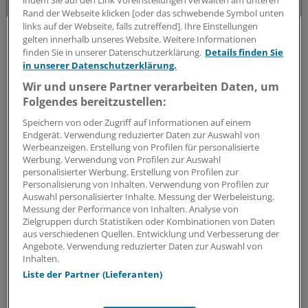
indem Sie auf den Link Voreinstellungen verwalten am unteren
Rand der Webseite klicken [oder das schwebende Symbol unten
links auf der Webseite, falls zutreffend]. Ihre Einstellungen
Forschungs-Update
gelten innerhalb unseres Website. Weitere Informationen
Neue Antibiotika-Studie entschlüsselt
finden Sie in unserer Datenschutzerklärung.
Details finden Sie
besonderen Wirkmechanismus
in unserer Datenschutzerklärung.
Für die Langzeitprophylaxe von Harnwegsinfektionen
Wir und unsere Partner verarbeiten Daten, um
sind geringe Resistenzraten und gute Verträglichkeit
Folgendes bereitzustellen:
entscheidend. Eine neue Studie zeigt, warum dieses
Speichern von oder Zugriff auf Informationen auf einem
Antibiotikum beides erfüllt.
Endgerät. Verwendung reduzierter Daten zur Auswahl von
ANZEIGE
|
MIP Pharma GmbH
Werbeanzeigen. Erstellung von Profilen für personalisierte
Werbung. Verwendung von Profilen zur Auswahl
personalisierter Werbung. Erstellung von Profilen zur
Personalisierung von Inhalten. Verwendung von Profilen zur
Auswahl personalisierter Inhalte. Messung der Werbeleistung.
Messung der Performance von Inhalten. Analyse von
Zielgruppen durch Statistiken oder Kombinationen von Daten
aus verschiedenen Quellen. Entwicklung und Verbesserung der
Angebote. Verwendung reduzierter Daten zur Auswahl von
Inhalten.
Liste der Partner (Lieferanten)