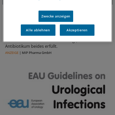
Forschungs-Update
Neue Antibiotika-Studie entschlüsselt
Zwecke anzeigen
besonderen Wirkmechanismus
Für die Langzeitprophylaxe von Harnwegsinfektionen
Alle ablehnen
Akzeptieren
sind geringe Resistenzraten und gute Verträglichkeit
entscheidend. Eine neue Studie zeigt, warum dieses
Antibiotikum beides erfüllt.
ANZEIGE
|
MIP Pharma GmbH