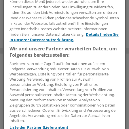
bei der EMA: Auch gab es Zulassungsempfehlungen für
können dieses Menü jederzeit wieder aufrufen, um Ihre
Wirkstoffe gegen Plaque-Psoriasis, primäre biliäre
Einstellungen zu ändern oder Ihre Einwilligung zu widerrufen,
Cholangitis, COVID-19, AMD und zerebrale
indem Sie auf den Link Voreinstellungen verwalten am unteren
Rand der Webseite klicken [oder das schwebende Symbol unten
Adrenoleukodystrophie.
links auf der Webseite, falls zutreffend]. Ihre Einstellungen
gelten innerhalb unseres Website. Weitere Informationen
24.07.2026
finden Sie in unserer Datenschutzerklärung.
Details finden Sie
in unserer Datenschutzerklärung.
Wir und unsere Partner verarbeiten Daten, um
Folgendes bereitzustellen:
Speichern von oder Zugriff auf Informationen auf einem
DAS KÖNNTE SIE AUCH INTERESSIEREN
Endgerät. Verwendung reduzierter Daten zur Auswahl von
Werbeanzeigen. Erstellung von Profilen für personalisierte
Werbung. Verwendung von Profilen zur Auswahl
personalisierter Werbung. Erstellung von Profilen zur
Personalisierung von Inhalten. Verwendung von Profilen zur
Auswahl personalisierter Inhalte. Messung der Werbeleistung.
Messung der Performance von Inhalten. Analyse von
Zielgruppen durch Statistiken oder Kombinationen von Daten
aus verschiedenen Quellen. Entwicklung und Verbesserung der
Angebote. Verwendung reduzierter Daten zur Auswahl von
Inhalten.
Liste der Partner (Lieferanten)