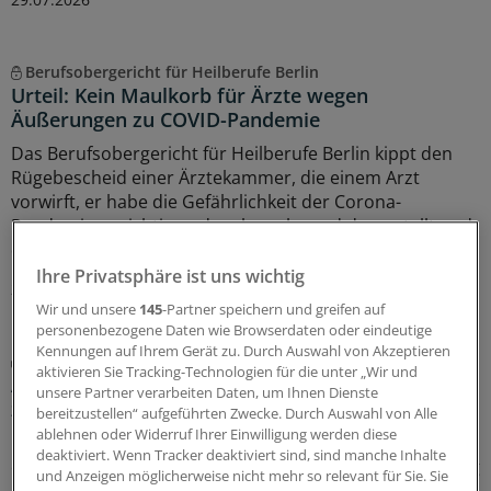
Berufsobergericht für Heilberufe Berlin
Urteil: Kein Maulkorb für Ärzte wegen
Äußerungen zu COVID-Pandemie
Das Berufsobergericht für Heilberufe Berlin kippt den
Rügebescheid einer Ärztekammer, die einem Arzt
vorwirft, er habe die Gefährlichkeit der Corona-
Pandemie unrichtig und verharmlosend dargestellt und
damit seine Berufspflichten verletzt.
Ihre Privatsphäre ist uns wichtig
27.07.2026
Wir und unsere
145
-Partner speichern und greifen auf
personenbezogene Daten wie Browserdaten oder eindeutige
Kennungen auf Ihrem Gerät zu. Durch Auswahl von Akzeptieren
Juli-Sitzung des CHMP
aktivieren Sie Tracking-Technologien für die unter „Wir und
Acht Pharma-Innovationen auf der Zielgeraden
unsere Partner verarbeiten Daten, um Ihnen Dienste
zur EU-Zulassung
bereitzustellen“ aufgeführten Zwecke. Durch Auswahl von Alle
ablehnen oder Widerruf Ihrer Einwilligung werden diese
Neue Ansätze gegen zu hohe Cholesterinwerte bildeten
deaktiviert. Wenn Tracker deaktiviert sind, sind manche Inhalte
einen Schwerpunkt der jüngsten Experten-Begutachtung
und Anzeigen möglicherweise nicht mehr so relevant für Sie. Sie