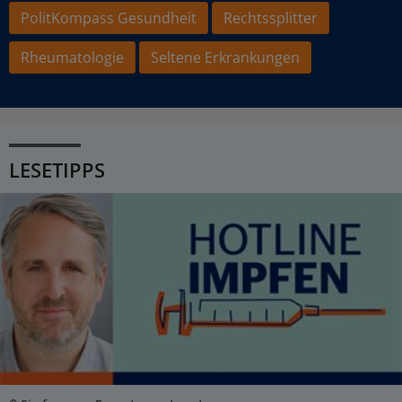
PolitKompass Gesundheit
Rechtssplitter
Rheumatologie
Seltene Erkrankungen
LESETIPPS