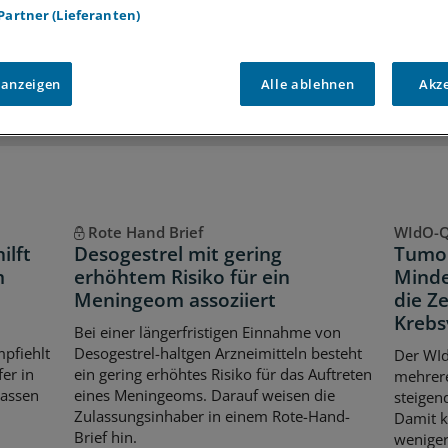
 Partner (Lieferanten)
iff auf alle
medizinischen Berichte und Kommentare
Voraussetzungen für den Zugang
 anzeigen
Alle ablehnen
Akz
Rote Hand Brief
WIdO-Q
ilft
Desogestrel mit gering
Tumor
m
erhöhtem Risiko für ein
Minde
Meningeom assoziiert
die Z
Krebs
Bei einer längerfristigen Einnahme von
pfiehlt
Desogestrel-haltgen Arzneimitteln besteht
Der WId
er in
ein gering erhöhtes Risiko für das Auftreten
mehrer
kassen
eines Meningeoms. Darauf weisen die
steigen
Zulassungsinhaber in einem Rote-Hand-
Damit k
Brief hin.
weniger