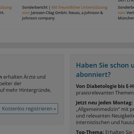
tützung
Sonderbericht
|
Mit freundlicher Unterstützung
Sonderbe
bH,
von:
Janssen-Cilag GmbH, Neuss, a Johnson &
von:
Ver
Johnson company
Münche
Haben Sie schon 
abonniert?
n
erhalten Ärzte und
beiter der
Von Diabetologie bis E-H
auf mehr Hintergründe,
praxisrelevanten Themen
Jetzt neu jeden Montag:
Kostenlos registrieren »
„Allgemeinmedizin“ mit p
und relevanten Neuigkei
internistischen und hausä
Top-Thema:
Erhalten Sie