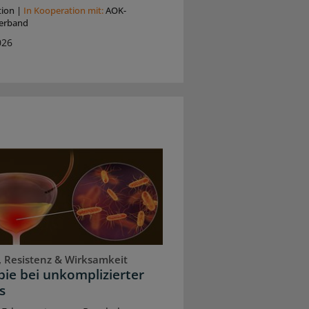
tion
|
In Kooperation mit:
AOK-
erband
026
, Resistenz & Wirksamkeit
ie bei unkomplizierter
s