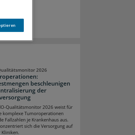
eptieren
ualitätsmonitor 2026
operationen:
stmengen beschleunigen
entralisierung der
versorgung
O-Qualitätsmonitor 2026 weist für
e komplexe Tumoroperationen
de Fallzahlen je Krankenhaus aus.
onzentriert sich die Versorgung auf
 Kliniken.