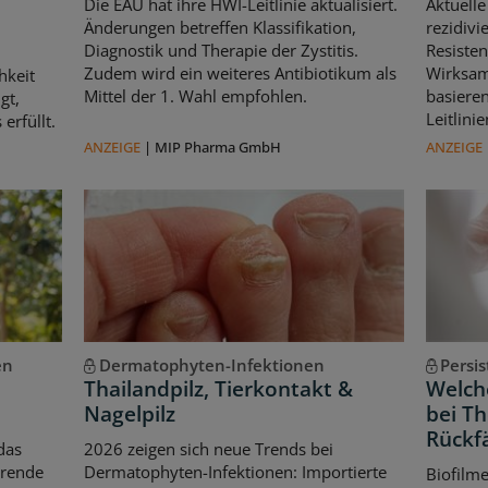
Die EAU hat ihre HWI-Leitlinie aktualisiert.
Aktuelle
Änderungen betreffen Klassifikation,
rezidivi
Diagnostik und Therapie der Zystitis.
Resisten
Zudem wird ein weiteres Antibiotikum als
Wirksam
hkeit
Mittel der 1. Wahl empfohlen.
basiere
gt,
Leitlin
erfüllt.
ANZEIGE
|
MIP Pharma GmbH
ANZEIGE
en
Dermatophyten-Infektionen
Persi
Thailandpilz, Tierkontakt &
Welche
Nagelpilz
bei T
Rückfä
das
2026 zeigen sich neue Trends bei
erende
Dermatophyten-Infektionen: Importierte
Biofilm