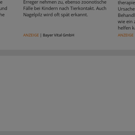
le
Erreger nehmen zu, ebenso zoonotische
therapie
 und
Fälle bei Kindern nach Tierkontakt. Auch
Ursache 
che
Nagelpilz wird oft spät erkannt.
Behandl
wie ein
helfen k
ANZEIGE
|
Bayer Vital GmbH
ANZEIGE