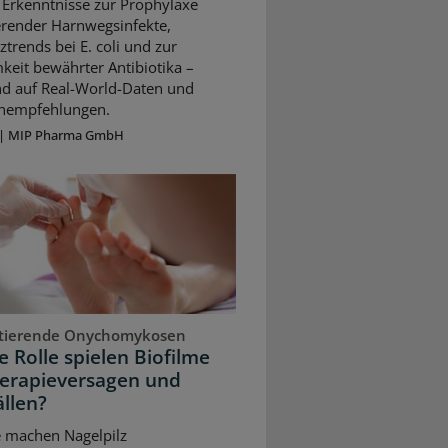
 Erkenntnisse zur Prophylaxe
erender Harnwegsinfekte,
ztrends bei E. coli und zur
keit bewährter Antibiotika –
nd auf Real-World-Daten und
ienempfehlungen.
|
MIP Pharma GmbH
stierende Onychomykosen
 Rolle spielen Biofilme
herapieversagen und
llen?
e machen Nagelpilz