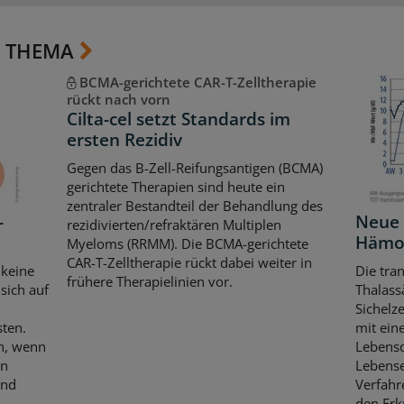
 THEMA
BCMA-gerichtete CAR-T-Zelltherapie
rückt nach vorn
Cilta-cel setzt Standards im
ersten Rezidiv
Gegen das B-Zell-Reifungsantigen (BCMA)
gerichtete Therapien sind heute ein
zentraler Bestandteil der Behandlung des
-
Neue 
rezidivierten/refraktären Multiplen
Hämo
Myeloms (RRMM). Die BCMA-gerichtete
CAR-T-Zelltherapie rückt dabei weiter in
 keine
Die tra
frühere Therapielinien vor.
sich auf
Thalass
Sichelze
sten.
mit eine
ch, wenn
Lebensq
en
Lebense
und
Verfahr
den Erkr