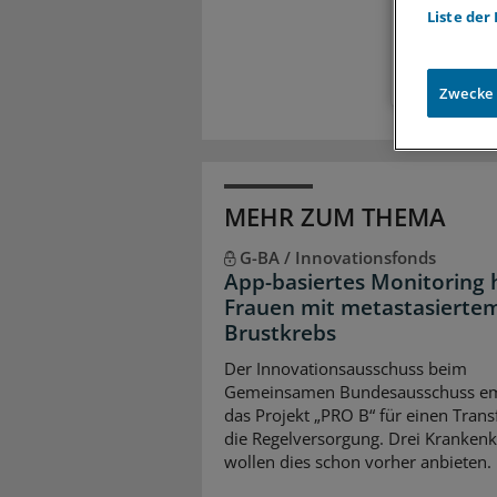
Liste der
Zugr
Zwecke
MEHR ZUM THEMA
G-BA / Innovationsfonds
App-basiertes Monitoring h
Frauen mit metastasierte
Brustkrebs
Der Innovationsausschuss beim
Gemeinsamen Bundesausschuss em
das Projekt „PRO B“ für einen Transf
die Regelversorgung. Drei Kranken
wollen dies schon vorher anbieten.