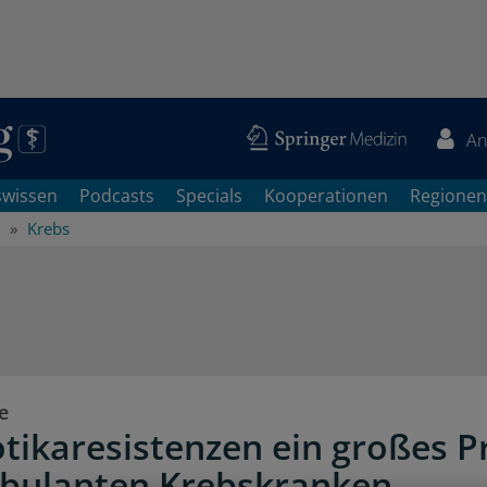
An
swissen
Podcasts
Specials
Kooperationen
Regionen
Krebs
e
otikaresistenzen ein großes 
bulanten Krebskranken