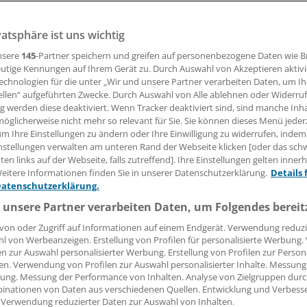
vatsphäre ist uns wichtig
bspatienten sind zwei- bis dreimal so häufig mit antibiotik
ert wie Menschen ohne Krebs. Darauf deutet ein Datenbankv
nsere
145
-Partner speichern und greifen auf personenbezogene Daten wie 
Pathogennachweis in Urin, Blut und anderen Geweben hin.
utige Kennungen auf Ihrem Gerät zu. Durch Auswahl von Akzeptieren aktivi
echnologien für die unter „Wir und unsere Partner verarbeiten Daten, um I
ellen“ aufgeführten Zwecke. Durch Auswahl von Alle ablehnen oder Widerruf
ng werden diese deaktiviert. Wenn Tracker deaktiviert sind, sind manche Inh
 Leserin, lieber Leser,
öglicherweise nicht mehr so relevant für Sie. Sie können dieses Menü jeder
um Ihre Einstellungen zu ändern oder Ihre Einwilligung zu widerrufen, indem
tändigen Beitrag können Sie lesen, sobald Sie sich eingelogg
nstellungen verwalten am unteren Rand der Webseite klicken [oder das sc
en links auf der Webseite, falls zutreffend]. Ihre Einstellungen gelten inner
Jetzt anmelden »
Kostenlos registriere
eitere Informationen finden Sie in unserer Datenschutzerklärung.
Details 
Datenschutzerklärung.
 vergessen?
 unsere Partner verarbeiten Daten, um Folgendes bereit
es Problem beim Login?
von oder Zugriff auf Informationen auf einem Endgerät. Verwendung reduzi
l von Werbeanzeigen. Erstellung von Profilen für personalisierte Werbung
dung ist mit wenigen Klicks erledigt und kostenlos.
en zur Auswahl personalisierter Werbung. Erstellung von Profilen zur Person
teile des kostenlosen Login:
en. Verwendung von Profilen zur Auswahl personalisierter Inhalte. Messung
ung. Messung der Performance von Inhalten. Analyse von Zielgruppen durch
r
Analysen, Hintergründe und Infografiken
inationen von Daten aus verschiedenen Quellen. Entwicklung und Verbess
 Verwendung reduzierter Daten zur Auswahl von Inhalten.
usive
Interviews und Praxis-Tipps