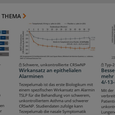
 THEMA
-
Schwere, unkontrollierte CRSwNP
Typ-2
Wirkansatz an epithelialen
Besse
Alarminen
mehr 
4/-1
Tezepelumab ist das erste Biologikum mit
einem spezifischen Wirkansatz am Alarmin
Mit der
n
TSLP für die Behandlung von schwerem,
verbrei
unkontrolliertem Asthma und schwerer
Patient
ten
CRSwNP. Studiendaten zufolge kann
unkontr
r
Tezepelumab die nasale Symptomatik
Lungene