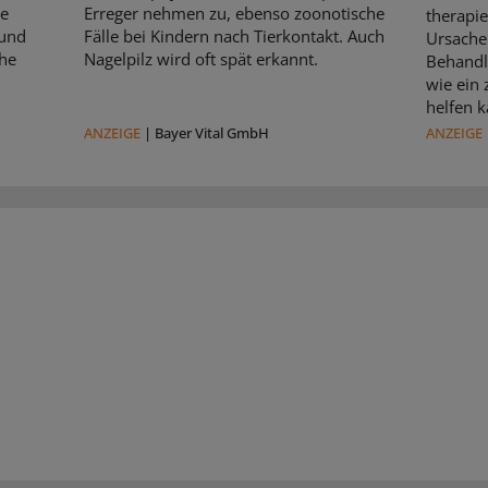
le
Erreger nehmen zu, ebenso zoonotische
therapie
 und
Fälle bei Kindern nach Tierkontakt. Auch
Ursache 
che
Nagelpilz wird oft spät erkannt.
Behandl
wie ein
helfen k
ANZEIGE
|
Bayer Vital GmbH
ANZEIGE