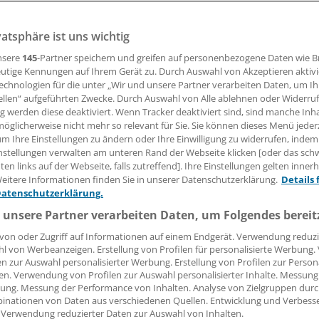
vatsphäre ist uns wichtig
lion aus der Ukraine nach Deutschland Geflüchtete haben 
ie TB-Fallzahlen in Deutschland. Diese sind im Jahr 2022 er
nsere
145
-Partner speichern und greifen auf personenbezogene Daten wie 
egen.
utige Kennungen auf Ihrem Gerät zu. Durch Auswahl von Akzeptieren aktivi
echnologien für die unter „Wir und unsere Partner verarbeiten Daten, um I
ellen“ aufgeführten Zwecke. Durch Auswahl von Alle ablehnen oder Widerruf
ng werden diese deaktiviert. Wenn Tracker deaktiviert sind, sind manche Inh
 Leserin, lieber Leser,
öglicherweise nicht mehr so relevant für Sie. Sie können dieses Menü jeder
um Ihre Einstellungen zu ändern oder Ihre Einwilligung zu widerrufen, indem
tändigen Beitrag können Sie lesen, sobald Sie sich eingelogg
nstellungen verwalten am unteren Rand der Webseite klicken [oder das sc
en links auf der Webseite, falls zutreffend]. Ihre Einstellungen gelten inner
Jetzt anmelden »
Kostenlos registriere
eitere Informationen finden Sie in unserer Datenschutzerklärung.
Details 
Datenschutzerklärung.
 vergessen?
 unsere Partner verarbeiten Daten, um Folgendes bereit
es Problem beim Login?
von oder Zugriff auf Informationen auf einem Endgerät. Verwendung reduzi
l von Werbeanzeigen. Erstellung von Profilen für personalisierte Werbung
dung ist mit wenigen Klicks erledigt und kostenlos.
en zur Auswahl personalisierter Werbung. Erstellung von Profilen zur Person
teile des kostenlosen Login:
en. Verwendung von Profilen zur Auswahl personalisierter Inhalte. Messung
ung. Messung der Performance von Inhalten. Analyse von Zielgruppen durch
r
Analysen, Hintergründe und Infografiken
inationen von Daten aus verschiedenen Quellen. Entwicklung und Verbess
 Verwendung reduzierter Daten zur Auswahl von Inhalten.
usive
Interviews und Praxis-Tipps