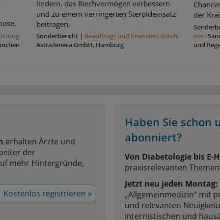
.
lindern, das Riechvermögen verbessern
Chancen
und zu einem verringerten Steroideinsatz
der Kran
nose.
beitragen.
Sonderbe
tützung
Sonderbericht
|
Beauftragt und ﬁnanziert durch:
von:
San
ünchen
AstraZeneca GmbH, Hamburg
und Reg
Haben Sie schon 
abonniert?
n
erhalten Ärzte und
beiter der
Von Diabetologie bis E-H
auf mehr Hintergründe,
praxisrelevanten Themen
Jetzt neu jeden Montag:
Kostenlos registrieren »
„Allgemeinmedizin“ mit p
und relevanten Neuigkei
internistischen und hausä