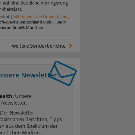
 auf eine deutliche Verringerung
kheitslast.
richt
|
Mit freundlicher Unterstützung
oﬁ-Aventis Deutschland GmbH, Berlin,
eneron GmbH, München
weitere Sonderberichte
unsere Newsletter
ealth:
Unsere
-Newsletter.
Der Newsletter
raxisnahen Berichten, Tipps
ten aus dem Spektrum der
rztlichen Medizin.