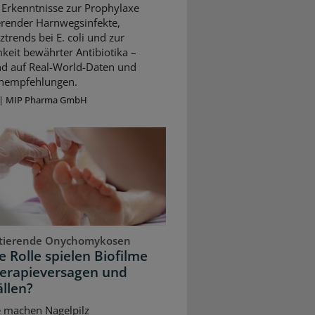
 Erkenntnisse zur Prophylaxe
erender Harnwegsinfekte,
ztrends bei E. coli und zur
keit bewährter Antibiotika –
nd auf Real-World-Daten und
ienempfehlungen.
|
MIP Pharma GmbH
stierende Onychomykosen
 Rolle spielen Biofilme
herapieversagen und
llen?
e machen Nagelpilz