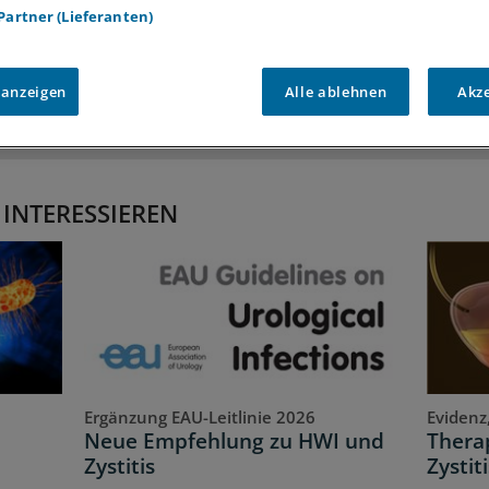
 Partner (Lieferanten)
iff auf alle
medizinischen Berichte und Kommentare
Voraussetzungen für den Zugang
 anzeigen
Alle ablehnen
Akz
 INTERESSIEREN
Ergänzung EAU-Leitlinie 2026
Evidenz
Neue Empfehlung zu HWI und
Therap
Zystitis
Zystiti