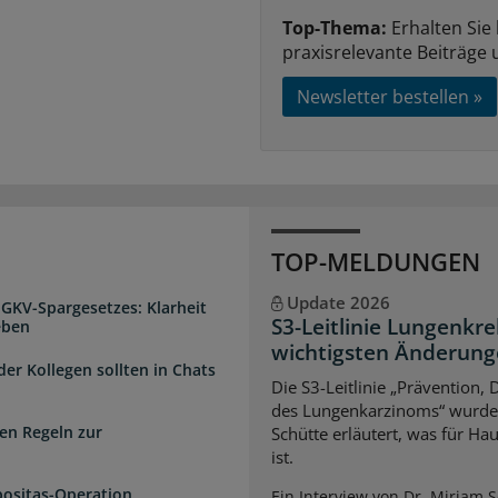
Top-Thema:
Erhalten Sie
praxisrelevante Beiträge 
Newsletter bestellen »
TOP-MELDUNGEN
Update 2026
 GKV-Spargesetzes: Klarheit
S3-Leitlinie Lungenkre
eben
wichtigsten Änderun
der Kollegen sollten in Chats
Die S3-Leitlinie „Prävention,
des Lungenkarzinoms“ wurde a
en Regeln zur
Schütte erläutert, was für Ha
ist.
positas-Operation
Ein Interview von Dr. Miriam 