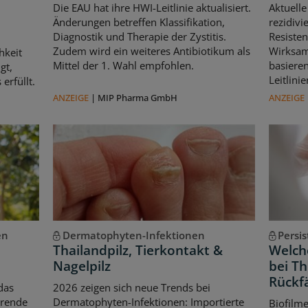
Die EAU hat ihre HWI-Leitlinie aktualisiert.
Aktuelle
Änderungen betreffen Klassifikation,
rezidivi
Diagnostik und Therapie der Zystitis.
Resisten
Zudem wird ein weiteres Antibiotikum als
Wirksam
hkeit
Mittel der 1. Wahl empfohlen.
basiere
gt,
Leitlin
erfüllt.
ANZEIGE
|
MIP Pharma GmbH
ANZEIGE
en
Dermatophyten-Infektionen
Persi
Thailandpilz, Tierkontakt &
Welche
Nagelpilz
bei T
Rückfä
das
2026 zeigen sich neue Trends bei
erende
Dermatophyten-Infektionen: Importierte
Biofilm