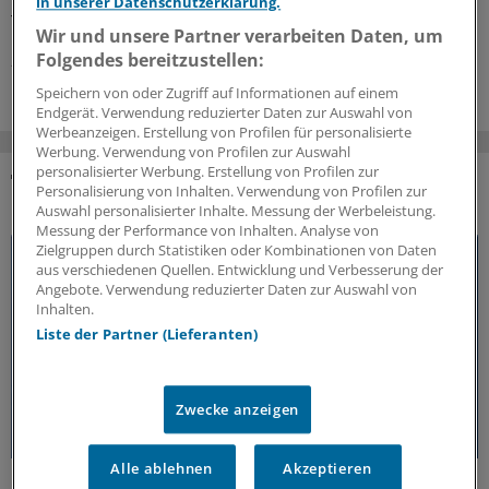
in unserer Datenschutzerklärung.
Therapie ist vor allem für Entwicklungsländer relevant.
Wir und unsere Partner verarbeiten Daten, um
Folgendes bereitzustellen:
27.07.2026
Speichern von oder Zugriff auf Informationen auf einem
Endgerät. Verwendung reduzierter Daten zur Auswahl von
Werbeanzeigen. Erstellung von Profilen für personalisierte
Werbung. Verwendung von Profilen zur Auswahl
personalisierter Werbung. Erstellung von Profilen zur
Personalisierung von Inhalten. Verwendung von Profilen zur
DAS KÖNNTE SIE AUCH INTERESSIEREN
Auswahl personalisierter Inhalte. Messung der Werbeleistung.
Messung der Performance von Inhalten. Analyse von
Zielgruppen durch Statistiken oder Kombinationen von Daten
aus verschiedenen Quellen. Entwicklung und Verbesserung der
Angebote. Verwendung reduzierter Daten zur Auswahl von
Inhalten.
Liste der Partner (Lieferanten)
Zwecke anzeigen
Alle ablehnen
Akzeptieren
50 Jahre Jung-Preis