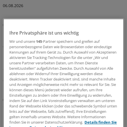
06.08.2026
Kardiovaskuläres Risiko bei Rheumatoider Arthritis
PREVENT-Score unterschätzt Gefahr für Herz und
Ihre Privatsphäre ist uns wichtig
Gefäße bei Rheuma
Wir und unsere
145
-Partner speichern und greifen auf
Auch der neue Score „Predicting Risk of Cardiovascular
personenbezogene Daten wie Browserdaten oder eindeutige
Disease Events“ erfasst das kardiovaskuläre Risiko bei
Kennungen auf Ihrem Gerät zu. Durch Auswahl von Akzeptieren
Rheuma nur unzureichend. Den HbA
-Wert
aktivieren Sie Tracking-Technologien für die unter „Wir und
1c
unsere Partner verarbeiten Daten, um Ihnen Dienste
hinzuzunehmen, macht ihn zumindest etwas
bereitzustellen“ aufgeführten Zwecke. Durch Auswahl von Alle
treffsicherer.
ablehnen oder Widerruf Ihrer Einwilligung werden diese
deaktiviert. Wenn Tracker deaktiviert sind, sind manche Inhalte
04.08.2026
und Anzeigen möglicherweise nicht mehr so relevant für Sie. Sie
können dieses Menü jederzeit wieder aufrufen, um Ihre
Einstellungen zu ändern oder Ihre Einwilligung zu widerrufen,
Weltweit 55 Millionen Menschen betroffen
indem Sie auf den Link Voreinstellungen verwalten am unteren
Studie: Digoxin bei rheumatischer
Rand der Webseite klicken [oder das schwebende Symbol unten
Herzerkrankung wirksam
links auf der Webseite, falls zutreffend]. Ihre Einstellungen
gelten innerhalb unseres Website. Weitere Informationen
Digoxin kann die Herzinsuffizienz bei rheumatischer
finden Sie in unserer Datenschutzerklärung.
Details finden Sie
Herzerkrankung lindern. Die sichere und günstige