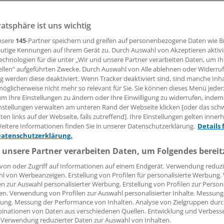
enten sind frustriert, wenn sie den ärztlich begleiteten Ra
. Unter Ärzten ist der Rat zum Umstieg auf risikoreduzierte
vatsphäre ist uns wichtig
nsere
145
-Partner speichern und greifen auf personenbezogene Daten wie 
utige Kennungen auf Ihrem Gerät zu. Durch Auswahl von Akzeptieren aktivi
echnologien für die unter „Wir und unsere Partner verarbeiten Daten, um I
ellen“ aufgeführten Zwecke. Durch Auswahl von Alle ablehnen oder Widerruf
02.04.2018, 05:00 Uhr
ng werden diese deaktiviert. Wenn Tracker deaktiviert sind, sind manche Inh
öglicherweise nicht mehr so relevant für Sie. Sie können dieses Menü jeder
um Ihre Einstellungen zu ändern oder Ihre Einwilligung zu widerrufen, indem
nstellungen verwalten am unteren Rand der Webseite klicken [oder das sc
en links auf der Webseite, falls zutreffend]. Ihre Einstellungen gelten inner
 niedergelassenen Ärzten vertreten die Meinung, dass "nur 
eitere Informationen finden Sie in unserer Datenschutzerklärung.
Details 
uchstopp Gesundheit und Lebenserwartung der heute Rau
Datenschutzerklärung.
rden können." Dies ergibt sich aus einer Auswertung qualita
 unsere Partner verarbeiten Daten, um Folgendes bereit
gsaktivitäten im Auftrag des Tabakkonzerns Philip Morris I
von oder Zugriff auf Informationen auf einem Endgerät. Verwendung reduzi
l von Werbeanzeigen. Erstellung von Profilen für personalisierte Werbung
en zur Auswahl personalisierter Werbung. Erstellung von Profilen zur Person
n im vergangenen Jahr laut PMI 54 Haus- und 39 Fachärzte 
en. Verwendung von Profilen zur Auswahl personalisierter Inhalte. Messung
ung. Messung der Performance von Inhalten. Analyse von Zielgruppen durch
Weiteres Resultat: Ärzte wünschen sich Informationen zu d
inationen von Daten aus verschiedenen Quellen. Entwicklung und Verbess
strie als risikoreduziert proklamierten Produkten (RRP) wie
 Verwendung reduzierter Daten zur Auswahl von Inhalten.