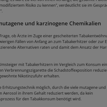
modifiziertem Risiko zu kennen", verdeutlicht sie im Gesprä
".
mutagene und karzinogene Chemikalien
die Frage, ob Ärzte im Zuge einer gescheiterten Tabakentwöhn
ierigen Fällen von Anfang an zum Tabakerhitzer oder zur E-
zierende Alternativen raten und damit dem Ansatz der Ha
s Umsteiger mit Tabakerhitzern im Vergleich zum Konsum ei
en Verbrennungszigarette die Schadstoffexposition reduzie
 gewohnte Nikotinzufuhr erhalten.
e Erhitzungstechnik möglich, durch die viele mutagene und
m Aerosol in ihrem Gehalt reduziert werden, da kein
prozess für den Tabakkonsum benötigt wird.