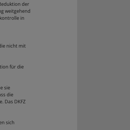
Reduktion der
ung weitgehend
ontrolle in
ie nicht mit
ion für die
e sie
ss die
te. Das DKFZ
en sich