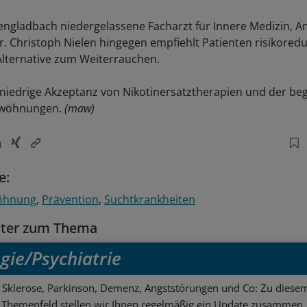
ngladbach niedergelassene Facharzt für Innere Medizin, A
r. Christoph Nielen hingegen empfiehlt Patienten risikoredu
Alternative zum Weiterrauchen.
 niedrige Akzeptanz von Nikotinersatztherapien und der beg
twöhnungen.
(maw)
e:
öhnung
Prävention
Suchtkrankheiten
tter zum Thema
gie/Psychiatrie
e Sklerose, Parkinson, Demenz, Angststörungen und Co: Zu diesem
Themenfeld stellen wir Ihnen regelmäßig ein Update zusammen.