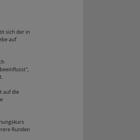
t sich der in
ebe auf
ch
beeinflusst",
t.
t auf die
ie
hnungskurs
ehrere Runden