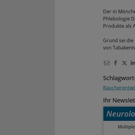
Der in Mönche
Phlebologie D
Produkte als 
Grund sei die
von Tabaken
Schlagwort
Raucherentw
Ihr Newsle
Neurolo
Multipl