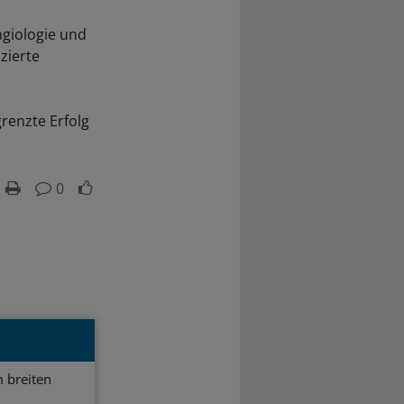
ngiologie und
zierte
renzte Erfolg
0
 breiten