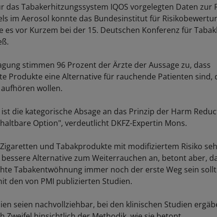
ür das Tabakerhitzungssystem IQOS vorgelegten Daten zur 
els im Aerosol konnte das Bundesinstitut für Risikobewert
ie es vor Kurzem bei der 15. Deutschen Konferenz für Tabakk
eß.
agung stimmen 96 Prozent der Ärzte der Aussage zu, dass
te Produkte eine Alternative für rauchende Patienten sind, d
aufhören wollen.
 ist die kategorische Absage an das Prinzip der Harm Reduct
 haltbare Option", verdeutlicht DKFZ-Expertin Mons.
 Zigaretten und Tabakprodukte mit modifiziertem Risiko seh
s bessere Alternative zum Weiterrauchen an, betont aber, da
echte Tabakentwöhnung immer noch der erste Weg sein soll
mit den von PMI publizierten Studien.
ien seien nachvollziehbar, bei den klinischen Studien ergäb
h Zweifel hinsichtlich der Methodik, wie sie betont.