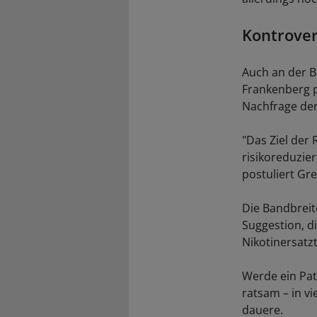
Kontrover
Auch an der B
Frankenberg p
Nachfrage der 
"Das Ziel der
risikoreduzie
postuliert Gr
Die Bandbreite
Suggestion, d
Nikotinersatz
Werde ein Pat
ratsam – in vi
dauere.