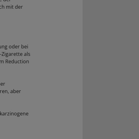
ch mit der
ung oder bei
Zigarette als
rm Reduction
ner
ren, aber
 karzinogene