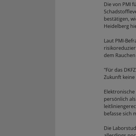
Die von PMI f
Schadstofflev
bestätigen, w
Heidelberg hi
Laut PMI-Befr
risikoreduzier
dem Rauchen 
"Für das DKFZ
Zukunft keine
Elektronische
persönlich al
leitlinienger
befasse sich 
Die Laborstud
allerdings noc