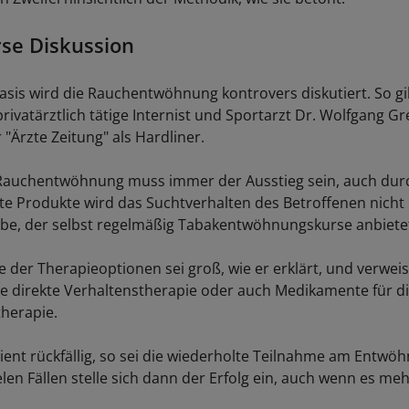
se Diskussion
asis wird die Rauchentwöhnung kontrovers diskutiert. So gib
rivatärztlich tätige Internist und Sportarzt Dr. Wolfgang Gr
"Ärzte Zeitung" als Hardliner.
 Rauchentwöhnung muss immer der Ausstieg sein, auch dur
rte Produkte wird das Suchtverhalten des Betroffenen nicht 
ebe, der selbst regelmäßig Tabakentwöhnungskurse anbiete
 der Therapieoptionen sei groß, wie er erklärt, und verweis
ie direkte Verhaltenstherapie oder auch Medikamente für d
therapie.
ient rückfällig, so sei die wiederholte Teilnahme am Entwö
elen Fällen stelle sich dann der Erfolg ein, auch wenn es m