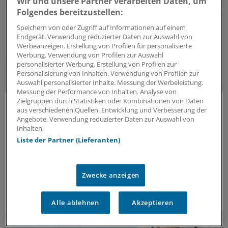
Wir und unsere Partner verarbeiten Daten, um
Folgendes bereitzustellen:
Speichern von oder Zugriff auf Informationen auf einem
Endgerät. Verwendung reduzierter Daten zur Auswahl von
Werbeanzeigen. Erstellung von Profilen für personalisierte
Werbung. Verwendung von Profilen zur Auswahl
personalisierter Werbung. Erstellung von Profilen zur
Personalisierung von Inhalten. Verwendung von Profilen zur
Auswahl personalisierter Inhalte. Messung der Werbeleistung.
Messung der Performance von Inhalten. Analyse von
Zielgruppen durch Statistiken oder Kombinationen von Daten
Fatal verkannt
aus verschiedenen Quellen. Entwicklung und Verbesserung der
Vitamin-B12-Mangel frühzeitig behandeln!
Angebote. Verwendung reduzierter Daten zur Auswahl von
Müdigkeit und Erschöpfung sind meist die ersten
Inhalten.
Symptome eines Vitamin-B12-Mangels. Wird nicht
Liste der Partner (Lieferanten)
rechtzeitig behandelt, drohen mitunter
schwerwiegende Folgen.
Lesen Sie hier Aktuelles zur
Therapie.
Zwecke anzeigen
ANZEIGE
|
WÖRWAG Pharma GmbH & Co. KG
Alle ablehnen
Akzeptieren