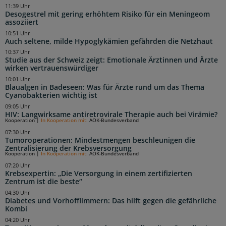
11:39 Uhr
Desogestrel mit gering erhöhtem Risiko für ein Meningeom
assoziiert
10:51 Uhr
Auch seltene, milde Hypoglykämien gefährden die Netzhaut
10:37 Uhr
Studie aus der Schweiz zeigt: Emotionale Ärztinnen und Ärzte
wirken vertrauenswürdiger
10:01 Uhr
Blaualgen in Badeseen: Was für Ärzte rund um das Thema
Cyanobakterien wichtig ist
09:05 Uhr
HIV: Langwirksame antiretrovirale Therapie auch bei Virämie?
Kooperation
|
In Kooperation mit:
AOK-Bundesverband
07:30 Uhr
Tumoroperationen: Mindestmengen beschleunigen die
Zentralisierung der Krebsversorgung
Kooperation
|
In Kooperation mit:
AOK-Bundesverband
07:20 Uhr
Krebsexpertin: „Die Versorgung in einem zertifizierten
Zentrum ist die beste“
04:30 Uhr
Diabetes und Vorhofflimmern: Das hilft gegen die gefährliche
Kombi
04:20 Uhr