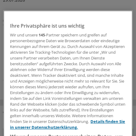
Datenanalyse
Ihre Privatsphäre ist uns wichtig
Wieso sich der Blick in die Mundhöhle auch für
Hausärzte lohnt
Wir und unsere
145
-Partner speichern und greifen auf
personenbezogene Daten wie Browserdaten oder eindeutige
Für die Mundgesundheit ihrer Patienten sollten sich
Kennungen auf Ihrem Gerät zu. Durch Auswahl von Akzeptieren
nicht nur Zahnärzte interessieren. Auch Hausärzten
aktivieren Sie Tracking-Technologien für die unter „Wir und
kann ein Blick in den Mundraum prognostisch
unsere Partner verarbeiten Daten, um Ihnen Dienste
interessante Informationen liefern, wie eine Studie
bereitzustellen“ aufgeführten Zwecke. Durch Auswahl von Alle
ergeben hat.
ablehnen oder Widerruf Ihrer Einwilligung werden diese
deaktiviert. Wenn Tracker deaktiviert sind, sind manche Inhalte
01.07.2026
und Anzeigen möglicherweise nicht mehr so relevant für Sie. Sie
können dieses Menü jederzeit wieder aufrufen, um Ihre
Einstellungen zu ändern oder Ihre Einwilligung zu widerrufen,
indem Sie auf den Link Voreinstellungen verwalten am unteren
Rand der Webseite klicken [oder das schwebende Symbol unten
links auf der Webseite, falls zutreffend]. Ihre Einstellungen
gelten innerhalb unseres Website. Weitere Informationen
DAS KÖNNTE SIE AUCH INTERESSIEREN
finden Sie in unserer Datenschutzerklärung.
Details finden Sie
in unserer Datenschutzerklärung.